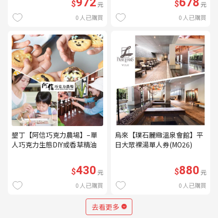
972
678
$
$
元
元
0
人已購買
0
人已購買
墾丁【阿信巧克力農場】–單
烏來【璞石麗緻溫泉會館】平
人巧克力生態DIY或香草精油
日大眾裸湯單人券(MO26)
DIY(不分平假日) (MO)
430
880
$
$
元
元
0
人已購買
0
人已購買
去看更多