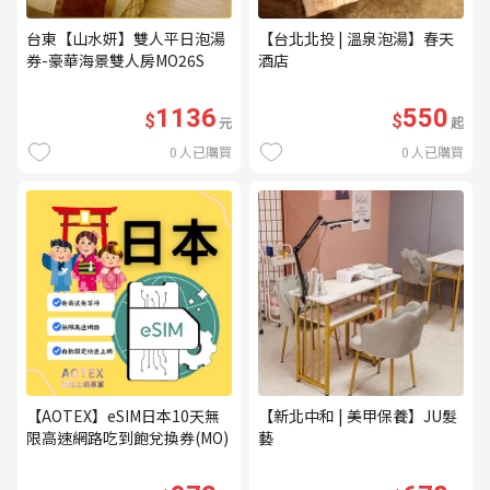
台東【山水妍】雙人平日泡湯
【台北北投 | 溫泉泡湯】春天
券-豪華海景雙人房MO26S
酒店
1136
550
$
$
元
起
0
人已購買
0
人已購買
【AOTEX】eSIM日本10天無
【新北中和 | 美甲保養】JU髮
限高速網路吃到飽兌換券(MO)
藝