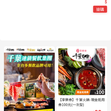
$
搶購
【享樂券】千葉火鍋-現金抵用
券100元(一次型)