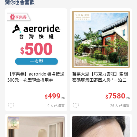
猜你也會喜歡
【享樂券】aeroride 機場接送
苗栗大湖【巧克力雲莊】空間
500元一次型現金抵用券
密碼廣景田野四人房 *一泊三
食* 含早餐+晚餐+下午茶
(MO26)
499
7580
$
$
元
元
0
人已購買
26
人已購買