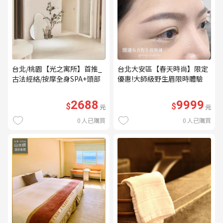
台北/桃園【光之寓所】首推_
台北大安區【春天時尚】限定
古法經絡/按摩全身SPA+頭部
優惠!大師級野生眉限時體驗
舒壓與舒耳共120分鐘贈頌缽
【不指定老師】9999/人 乙堂
共振及餐點(MO)
優惠券（無補色） (MO)
2688
9999
$
$
元
元
0
人已購買
0
人已購買