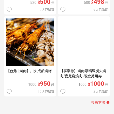
500
498
$
$
520
元
500
元
0
人已購買
0
人已購買
【台北 | 烤肉】川火成都燒烤
【享樂券】燒肉眾精緻炭火燒
肉/鹿兒島燒肉-現金抵用券
1000元(一次型)
950
1000
$
$
1000
起
1000
元
12
人已購買
3
人已購買
去看更多