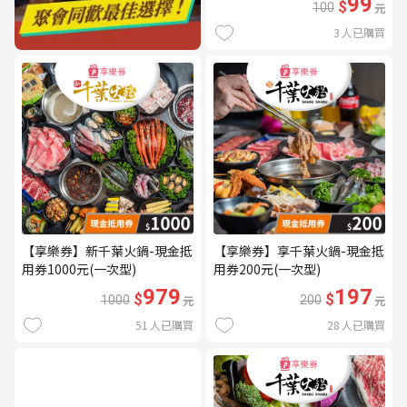
99
$
100
元
3
人已購買
【享樂券】新千葉火鍋-現金抵
【享樂券】享千葉火鍋-現金抵
用券1000元(一次型)
用券200元(一次型)
979
197
$
$
1000
元
200
元
51
人已購買
28
人已購買