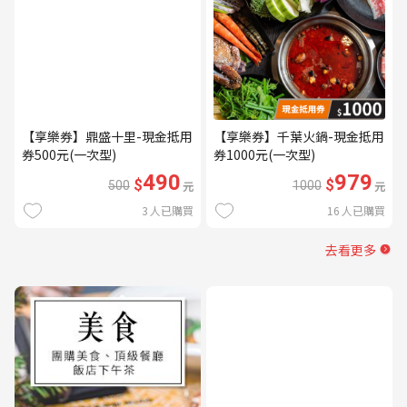
【享樂券】鼎盛十里-現金抵用
【享樂券】千葉火鍋-現金抵用
券500元(一次型)
券1000元(一次型)
490
979
$
$
500
元
1000
元
3
人已購買
16
人已購買
去看更多