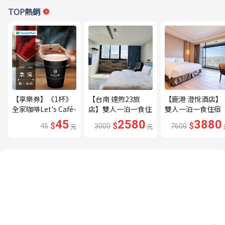
TOP熱銷
【享樂券】《1杯》
【台南 達煦23旅
【鹿港 澄悅酒店】
全家咖啡Let's Café-
店】雙人一泊一食住
雙人一泊一食住宿
熱拿鐵(中杯)
宿券---🔥近海安路
券---🔥平日限量升
45
2580
3880
$
$
$
45
元
3000
元
7600
商圈🔥
等家庭房、贈兩小