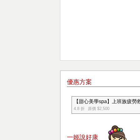
優惠方案
【甜心美學spa】上班族疲勞救
4.8 折
原價 $2,500
一姬說好康