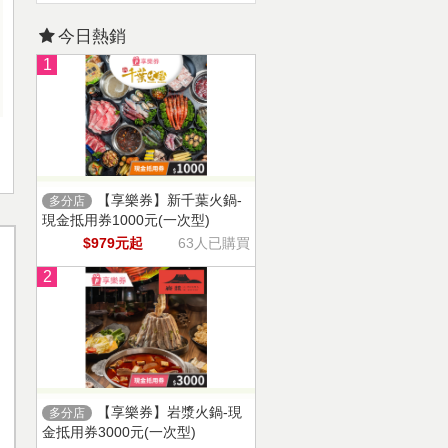
今日熱銷
1
【享樂券】新千葉火鍋-
多分店
現金抵用券1000元(一次型)
$979元起
63人已購買
2
【享樂券】岩漿火鍋-現
多分店
金抵用券3000元(一次型)