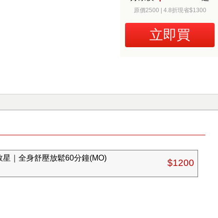
原價2500 | 4.8折現省$1300
立即買
星｜全身舒壓放鬆60分鐘(MO)
$1200