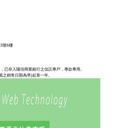
3號6樓
額，已存入陽信商業銀行之信託專戶，專款專用。
載之銷售日期為準)起算一年。