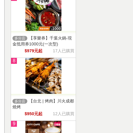
【享樂券】千葉火鍋-現
多分店
金抵用券1000元(一次型)
$979元起
17人已購買
8
【台北 | 烤肉】川火成都
多分店
燒烤
$950元起
12人已購買
9