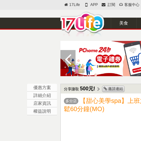
17Life
APP
訂閱
客服中心
美食
優惠方案
500元!
邀請連結
分享賺取
詳細介紹
【甜心美學spa】上
多分店
店家資訊
鬆60分鐘(MO)
權益說明