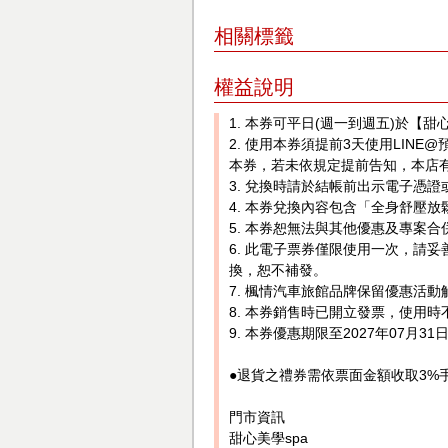
相關標籤
權益說明
1. 本券可平日(週一到週五)於【甜
2. 使用本券須提前3天使用LINE@預約ht
本券，若未依規定提前告知，本店
3. 兌換時請於結帳前出示電子憑
4. 本券兌換內容包含「全身舒壓放
5. 本券恕無法與其他優惠及專案
6. 此電子票券僅限使用一次，請
換，恕不補發。
7. 楓情汽車旅館品牌保留優惠活
8. 本券銷售時已開立發票，使用
9. 本券優惠期限至2027年07月
●退貨之禮券需依票面金額收取3%
門市資訊
甜心美學spa