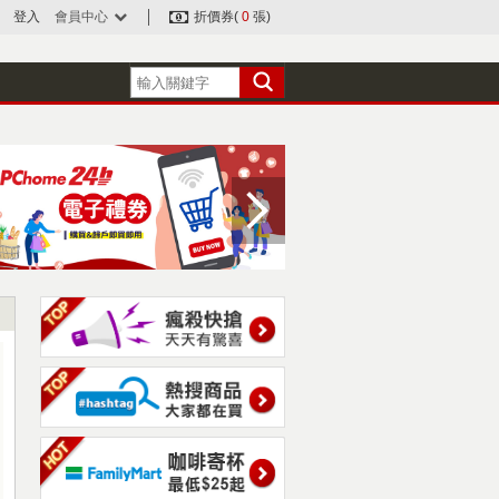
登入
會員中心
折價券(
0
張)