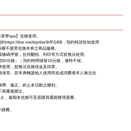
心美學spa】兌換使用。
tps://line.me/ti/p/dwr9rfFGRB，預約時請告知使用
有權不接受兌換本券之商品服務。
證或條碼序號，任何翻拍、列印等方式皆無法使用。
鬆60分鐘」；預約時間保留10分鐘，逾時不候。
合併使用，恕無法兌換現金及找零。
妥善保管。若本券轉讓他人使用而造成消費者本人無法兌
動解釋、修正、終止本活動之權利。
時不再重複開立。
31日止，逾期未兌換可至原購買通路辦理退費。
手續費。