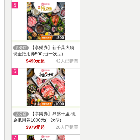
5
【享樂券】新千葉火鍋-
多分店
現金抵用券500元(一次型)
$490元起
42人已購買
6
【享樂券】鼎盛十里-現
多分店
金抵用券1000元(一次型)
$979元起
20人已購買
7