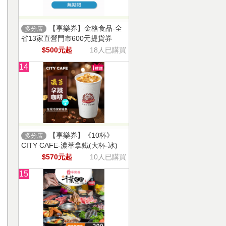
【享樂券】金格食品-全
多分店
省13家直營門市600元提貨券
$500元起
18人已購買
14
【享樂券】《10杯》
多分店
CITY CAFE-濃萃拿鐵(大杯-冰)
$570元起
10人已購買
15