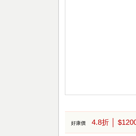
4.8
折
│ $120
好康價