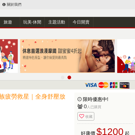
關於我們
旅遊
玩美‧休閒
主題活動
今日開賣
班族疲勞救星｜全身舒壓放
限時優惠中!
0
人已購買
收藏
$1200
好康價
起