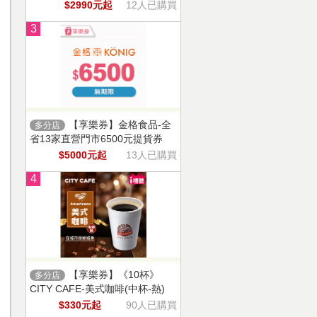
$2990元起
12人已購買
3
【享樂券】金格食品-全
多分店
省13家直營門市6500元提貨券
$5000元起
13人已購買
4
【享樂券】《10杯》
多分店
CITY CAFE-美式咖啡(中杯-熱)
$330元起
90人已購買