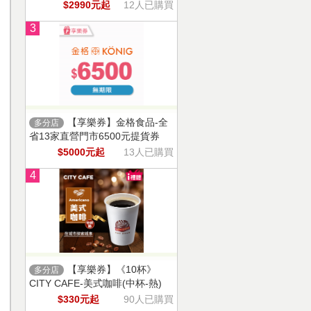
$2990元起
12人已購買
3
【享樂券】金格食品-全
多分店
省13家直營門市6500元提貨券
$5000元起
13人已購買
4
【享樂券】《10杯》
多分店
CITY CAFE-美式咖啡(中杯-熱)
$330元起
90人已購買