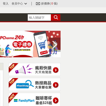
登入
會員中心
折價券(
0
張)