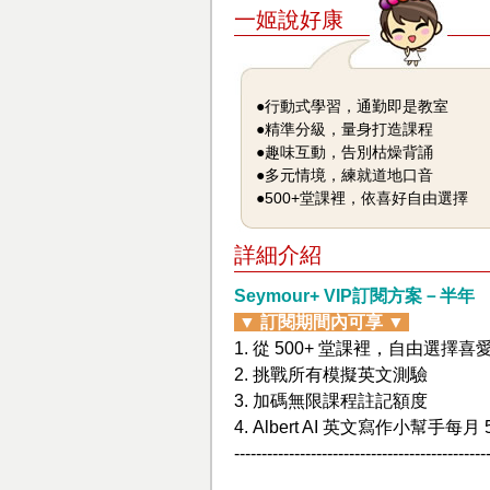
一姬說好康
●行動式學習，通勤即是教室
●精準分級，量身打造課程
●趣味互動，告別枯燥背誦
●多元情境，練就道地口音
●500+堂課裡，依喜好自由選擇
詳細介紹
Seymour+ VIP訂閱方案－半年
▼ 訂閱期間內可享 ▼
1. 從 500+ 堂課裡，自由選擇
2. 挑戰所有模擬英文測驗
3. 加碼無限課程註記額度
4. Albert AI 英文寫作小幫手每月
----------------------------------------------