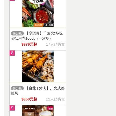
【享樂券】千葉火鍋-現
多分店
金抵用券1000元(一次型)
$979元起
17人已購買
8
【台北 | 烤肉】川火成都
多分店
燒烤
$950元起
12人已購買
9