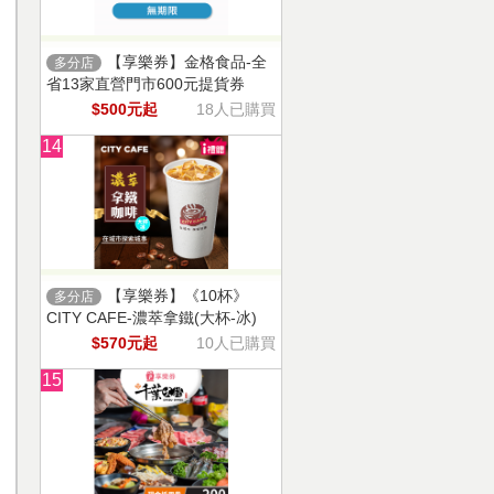
【享樂券】金格食品-全
多分店
省13家直營門市600元提貨券
$500元起
18人已購買
14
【享樂券】《10杯》
多分店
CITY CAFE-濃萃拿鐵(大杯-冰)
$570元起
10人已購買
15