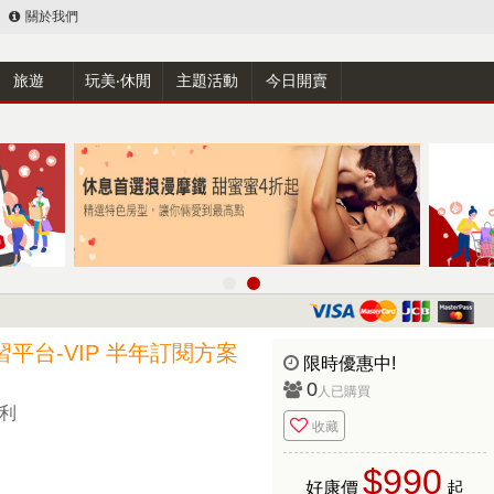
關於我們
旅遊
玩美‧休閒
主題活動
今日開賣
學習平台-VIP 半年訂閱方案
限時優惠中!
0
人已購買
流利
收藏
$990
好康價
起