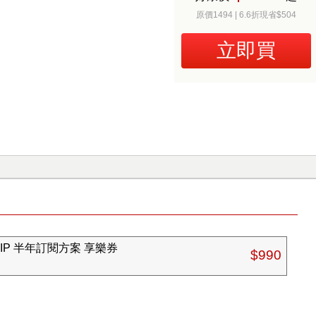
原價1494 | 6.6折現省$504
立即買
VIP 半年訂閱方案 享樂券
$990