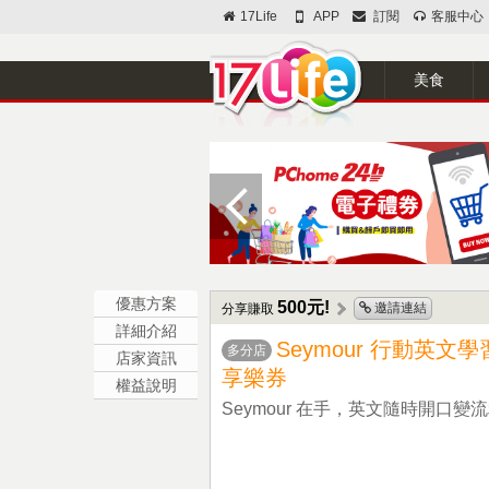
17Life
APP
訂閱
客服中心
美食
優惠方案
500元!
邀請連結
分享賺取
詳細介紹
Seymour 行動英文
多分店
店家資訊
享樂券
權益說明
Seymour 在手，英文隨時開口變