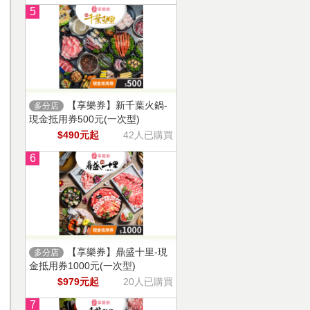
5
【享樂券】新千葉火鍋-
多分店
現金抵用券500元(一次型)
$490元起
42人已購買
6
【享樂券】鼎盛十里-現
多分店
金抵用券1000元(一次型)
$979元起
20人已購買
7