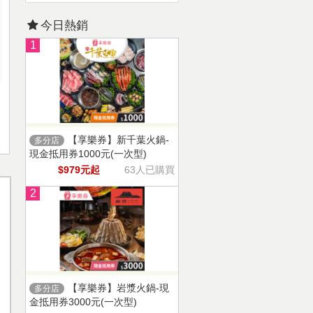
今日熱銷
1
【享樂券】新千葉火鍋-
多分店
現金抵用券1000元(一次型)
$979元起
63人已購買
2
【享樂券】岩漿火鍋-現
多分店
金抵用券3000元(一次型)