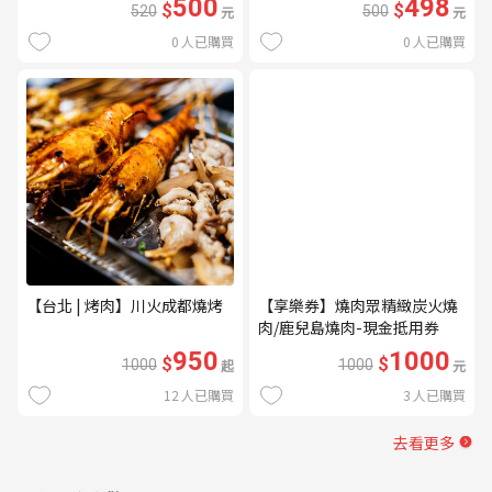
500
498
$
$
520
元
500
元
0
人已購買
0
人已購買
【台北 | 烤肉】川火成都燒烤
【享樂券】燒肉眾精緻炭火燒
肉/鹿兒島燒肉-現金抵用券
1000元(一次型)
950
1000
$
$
1000
起
1000
元
12
人已購買
3
人已購買
去看更多