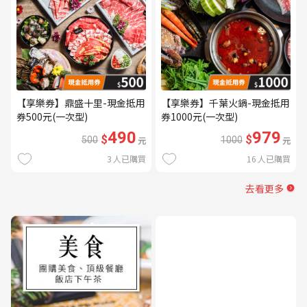
【享樂券】鼎盛十里-現金抵用
【享樂券】千葉火鍋-現金抵用
券500元(一次型)
券1000元(一次型)
490
979
$
$
500
元
1000
元
3
人已購買
16
人已購買
去看更多