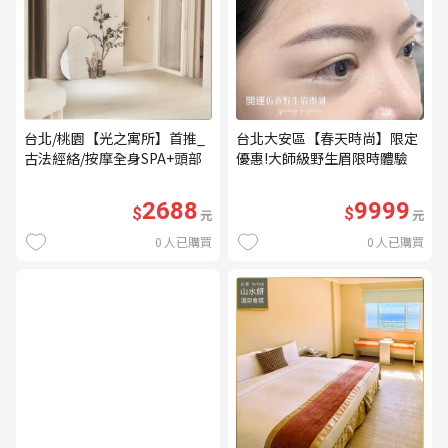
台北/桃園【光之寓所】首推_
台北大安區【春天時尚】限定
古法經絡/按摩全身SPA+頭部
優惠!大師級野生眉限時體驗
舒壓與舒耳共120分鐘贈頌缽
【不指定老師】9999/人 乙堂
共振及餐點(MO)
優惠券（無補色） (MO)
2688
9999
$
$
元
元
0
人已購買
0
人已購買