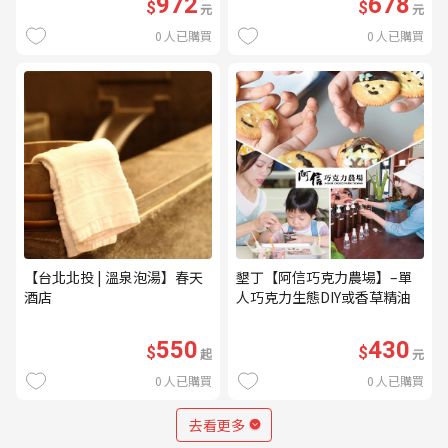
972
678
$
$
元
元
0
人已購買
0
人已購買
【台北北投 | 溫泉泡湯】春天
墾丁【阿信巧克力農場】–單
酒店
人巧克力生態DIY或香草精油
DIY(不分平假日) (MO)
550
430
$
$
起
元
0
人已購買
0
人已購買
去看更多