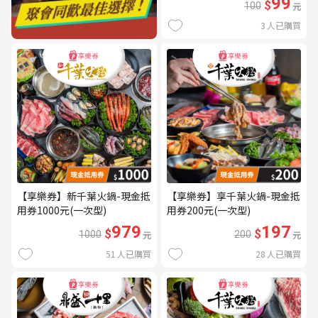
99
$
100
元
3
人已購買
【享樂券】新千葉火鍋-現金抵
【享樂券】享千葉火鍋-現金抵
用券1000元(一次型)
用券200元(一次型)
979
197
$
$
1000
元
200
元
51
人已購買
28
人已購買