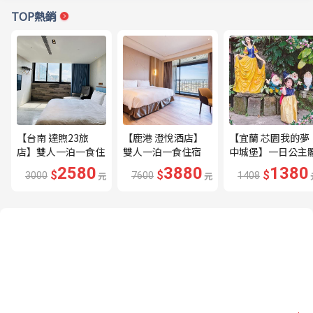
TOP熱銷
【台南 達煦23旅
【鹿港 澄悅酒店】
【宜蘭 芯園我的夢
店】雙人一泊一食住
雙人一泊一食住宿
中城堡】一日公主
宿券---🔥近海安路
券---🔥平日限量升
驗券---🔥含歐式下
2580
3880
1380
$
$
$
3000
元
7600
元
1408
商圈🔥
等家庭房、贈兩小🔥
午茶及換裝🔥