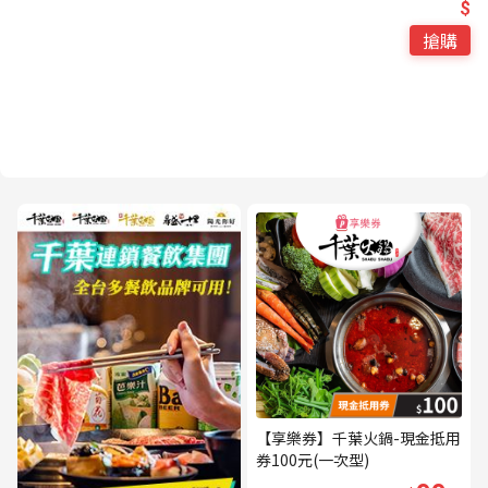
$
搶購
【享樂券】千葉火鍋-現金抵用
券100元(一次型)