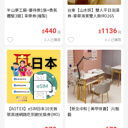
半山夢工廠-優待票1張+勇氣
台東【山水妍】雙人平日泡湯
體驗3選1 享樂券(複製)
券-豪華海景雙人房MO26S
440
1136
$
$
元
元
0
人已購買
0
人已購買
【AOTEX】eSIM日本10天無
【新北中和 | 美甲保養】JU髮
限高速網路吃到飽兌換券(MO)
藝