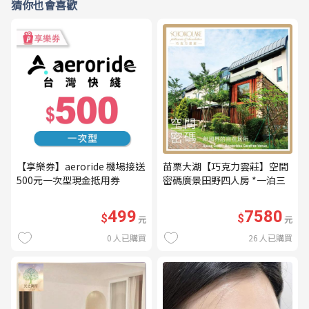
猜你也會喜歡
【享樂券】aeroride 機場接送
苗栗大湖【巧克力雲莊】空間
500元一次型現金抵用券
密碼廣景田野四人房 *一泊三
食* 含早餐+晚餐+下午茶
(MO26)
499
7580
$
$
元
元
0
人已購買
26
人已購買