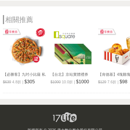
相關推薦
【必勝客】九吋小比薩 私
【台北】京站實體禮券
【肯德基】4塊雞
廚系列(口味4選1) 享樂券
1,000元
餐 享樂券
$305
$1000
$98
$639
4.8折 |
$1000
10.0折 |
$129
7.6折 |