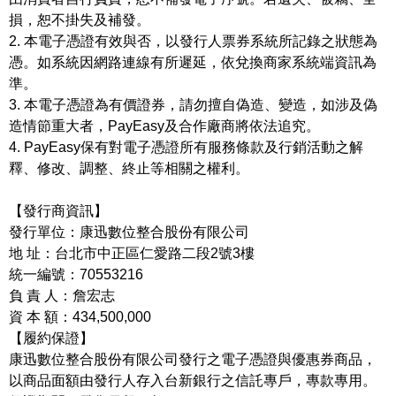
損，恕不掛失及補發。
2. 本電子憑證有效與否，以發行人票券系統所記錄之狀態為
憑。如系統因網路連線有所遲延，依兌換商家系統端資訊為
準。
3. 本電子憑證為有價證券，請勿擅自偽造、變造，如涉及偽
造情節重大者，PayEasy及合作廠商將依法追究。
4. PayEasy保有對電子憑證所有服務條款及行銷活動之解
釋、修改、調整、終止等相關之權利。
【發行商資訊】
發行單位：康迅數位整合股份有限公司
地 址：台北市中正區仁愛路二段2號3樓
統一編號：70553216
負 責 人：詹宏志
資 本 額：434,500,000
【履約保證】
康迅數位整合股份有限公司發行之電子憑證與優惠券商品，
以商品面額由發行人存入台新銀行之信託專戶，專款專用。