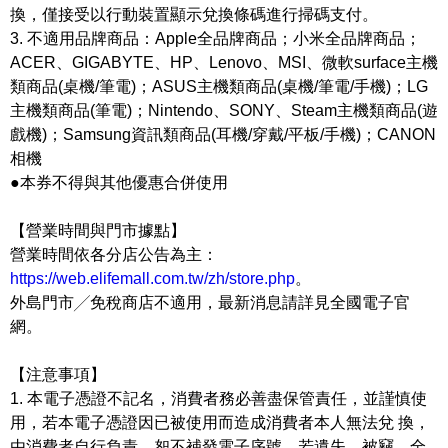
換，僅接受以行動裝置顯示兌換條碼進行掃碼支付。
3. 不適用品牌商品：Apple全品牌商品；小米全品牌商品；
ACER、GIGABYTE、HP、Lenovo、MSI、微軟surface主機
類商品(桌機/筆電)；ASUS主機類商品(桌機/筆電/手機)；LG
主機類商品(筆電)；Nintendo、SONY、Steam主機類商品(遊
戲機)；Samsung資訊類商品(耳機/穿戴/平板/手機)；CANON
相機
●本券不得與其他優惠合併使用
【營業時間與門市據點】
營業時間依各分店公告為主：
https://web.elifemall.com.tw/zh/store.php
。
外島門市╱免稅商店不適用，最新消息請詳見全國電子官
網。
【注意事項】
1. 本電子憑證不記名，消費者務必善盡保管責任，並謹慎使
用，若本電子憑證因已被使用而造成消費者本人無法兌 換，
由消費者自行負責，恕不補發電子序號。若遺失、被竊、全