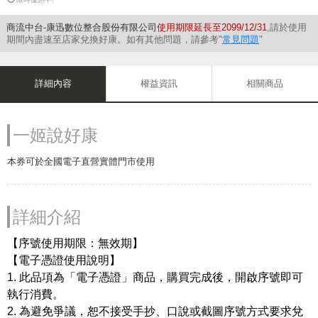
商流中台-康迅數位整合股份有限公司
使用期限延長至2099/12/31
,請於使用
期間內盡速至店家兌換好康。如有其他問題，請參考"
常見問題
"
詳細內容
權益資訊
相關商品
一姬說好康
本券可於全國電子直營實體門市使用
詳細介紹
【序號使用期限：無效期】
【電子憑證使用說明】
1. 此品項為「電子憑證」商品，購買完成後，開啟序號即可
執行消費。
2. 為避免爭議，恕不接受手抄、口說或截圖序號方式要求兌