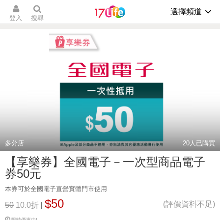
選擇頻道
登入
搜尋
多分店
20
人已購買
【享樂券】全國電子－一次型商品電子
券50元
本券可於全國電子直營實體門市使用
$50
(評價資料不足)
50
10.0折
|
限時優惠中!