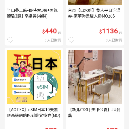
半山夢工廠-優待票1張+勇氣
台東【山水妍】雙人平日泡湯
體驗3選1 享樂券(複製)
券-豪華海景雙人房MO26S
440
1136
$
$
元
元
0
人已購買
0
人已購買
【AOTEX】eSIM日本10天無
【新北中和 | 美甲保養】JU髮
限高速網路吃到飽兌換券(MO)
藝