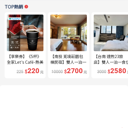
TOP熱銷
【享樂券】《5杯》
【南投 覓境莊園包
【台南 達煦23旅
全家Let's Café-熱美
棟民宿】雙人一泊一
店】雙人一泊一食
式(大杯)
食住宿券---🔥平日
宿券---🔥近海安路
220
2700
2580
$
$
$
225
元
10000
元
3000
贈下午茶、兩張券即
商圈🔥
可包棟🔥