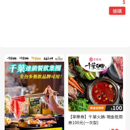
$
搶購
【享樂券】千葉火鍋-現金抵用
券100元(一次型)