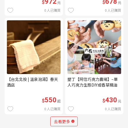
972
678
$
$
元
元
0
人已購買
0
人已購買
【台北北投 | 溫泉泡湯】春天
墾丁【阿信巧克力農場】–單
酒店
人巧克力生態DIY或香草精油
DIY(不分平假日) (MO)
550
430
$
$
起
元
0
人已購買
0
人已購買
去看更多