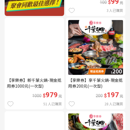
99
$
100
元
3
人已購買
【享樂券】新千葉火鍋-現金抵
【享樂券】享千葉火鍋-現金抵
用券1000元(一次型)
用券200元(一次型)
979
197
$
$
1000
元
200
元
51
人已購買
28
人已購買