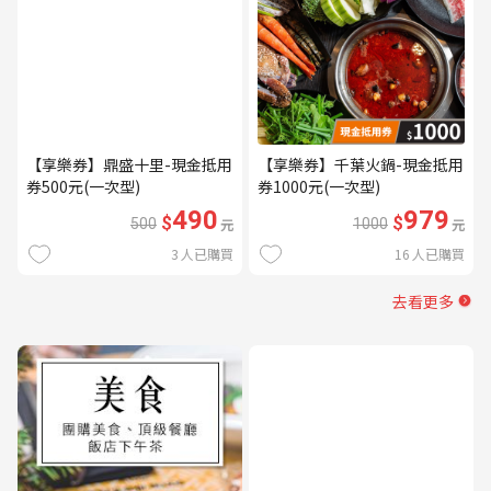
【享樂券】鼎盛十里-現金抵用
【享樂券】千葉火鍋-現金抵用
券500元(一次型)
券1000元(一次型)
490
979
$
$
500
元
1000
元
3
人已購買
16
人已購買
去看更多