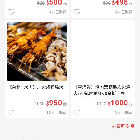
500
498
$
$
520
元
500
元
0
人已購買
0
人已購買
【台北 | 烤肉】川火成都燒烤
【享樂券】燒肉眾精緻炭火燒
肉/鹿兒島燒肉-現金抵用券
1000元(一次型)
950
1000
$
$
1000
起
1000
元
12
人已購買
3
人已購買
去看更多