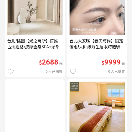
台北/桃園【光之寓所】首推_
台北大安區【春天時尚】限定
古法經絡/按摩全身SPA+頭部
優惠!大師級野生眉限時體驗
舒壓與舒耳共120分鐘贈頌缽
【不指定老師】9999/人 乙堂
共振及餐點(MO)
優惠券（無補色） (MO)
2688
9999
$
$
元
元
0
人已購買
0
人已購買