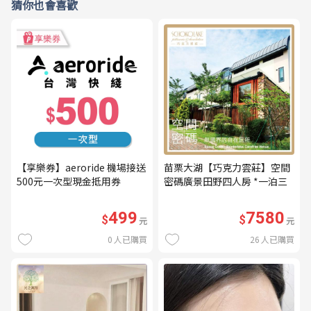
猜你也會喜歡
【享樂券】aeroride 機場接送
苗栗大湖【巧克力雲莊】空間
500元一次型現金抵用券
密碼廣景田野四人房 *一泊三
食* 含早餐+晚餐+下午茶
(MO26)
499
7580
$
$
元
元
0
人已購買
26
人已購買