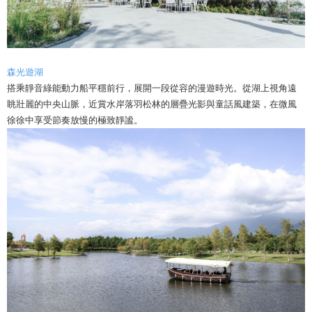
森光遊湖
搭乘靜音綠能動力船平穩前行，展開一段從容的漫遊時光。從湖上視角遠
眺壯麗的中央山脈，近賞水岸落羽松林的層疊光影與童話風建築，在微風
徐徐中享受節奏放慢的極致靜謐。