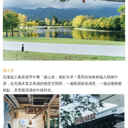
森山舍
花蓮超人氣老屋早午餐「森山舍」進駐水岸！選用在地食材融入精緻午
茶，在充滿木質文青感的愜意空間裡，一邊眺望絕美湖景，一邊品嚐療癒
糕點，享受最浪漫的午後時光。