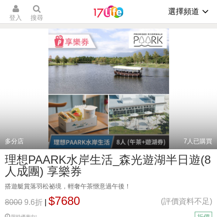
選擇頻道
登入
搜尋
多分店
7
人已購買
理想PAARK水岸生活_森光遊湖半日遊(8
人成團) 享樂券
搭遊艇賞落羽松祕境，輕奢午茶愜意過午後！
$7680
(評價資料不足)
8000
9.6折
|
折價
限時優惠中!