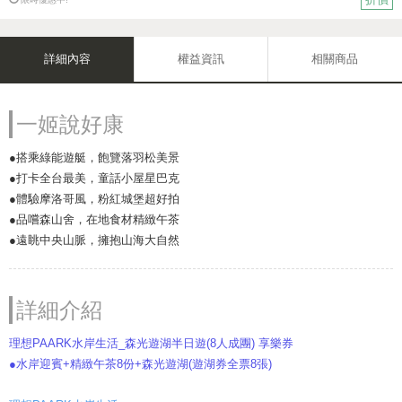
詳細內容
權益資訊
相關商品
一姬說好康
●搭乘綠能遊艇，飽覽落羽松美景
●打卡全台最美，童話小屋星巴克
●體驗摩洛哥風，粉紅城堡超好拍
●品嚐森山舍，在地食材精緻午茶
●遠眺中央山脈，擁抱山海大自然
詳細介紹
理想PAARK水岸生活_森光遊湖半日遊(8人成團) 享樂券
●水岸迎賓+精緻午茶8份+森光遊湖(遊湖券全票8張)