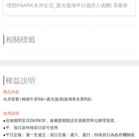
理想PAARK水岸生活_森光遊湖半日遊(8人成團) 享樂券
相關標籤
權益說明
商品內容
水岸迎賓+精緻午茶8份+森光遊湖(遊湖券全票8張)
使用說明
●兌換期間至2026/09/30，逾優惠期限請至原購買單位辦理退貨。
●平、假日及特殊節日皆可使用
●平日定義：週一至週五；假日定義：週六、週日；特殊節日為政府機關規