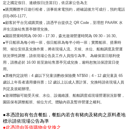
定之國定假日、連續假日(含當日)，依店家公告為主
●購買團體半日遊行程者，須事前來電預約，經確認後方可成行，預約電話
(03)-865-1177。
●顧客於平台完成購買後，請憑平台提供之 QR Code，至理想 PAARK 水
岸生活旅站售票亭辦理兌換。
●園區營業時間為 09:00－17:30，森光遊湖營運時間為 09:30－16:30。
●平日船班為每小時一班，假日船班為每半小時一班；實際船班、搭乘時
間、候位安排及兌換作業，將依現場人流、天候、水位、船舶調度及營運
狀況彈性調整，請依現場公告及工作人員指引為準。 為確保當日順利使
用，請務必於 16:00 前至旅站售票亭完成兌換，逾時恕無法保證當日使
用。
●票種判定說明：4 歲以下兒童須酌收保險費 NT$50；4－12 歲兒童及 65
歲以上年長者適用優待票；12 歲以上以成人票計算。兌換時請依現場人員
判定及規範辦理。
●遊湖體驗可能受天候、水位、設備維護、船舶調度或現場營運狀況影響，
園區保有調整船班、候位方式、體驗內容及暫停營運之權利。
●本憑證如有包含餐點，餐點內若含有豬肉及豬肉之原料產地
標示請依現場公告為準
●此憑證由等值購物金兌換之