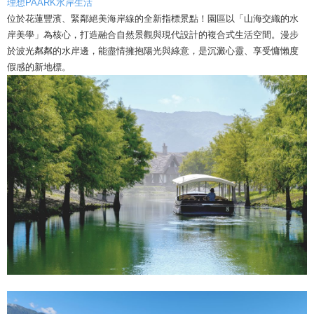
理想PAARK水岸生活
位於花蓮豐濱、緊鄰絕美海岸線的全新指標景點！園區以「山海交織的水
岸美學」為核心，打造融合自然景觀與現代設計的複合式生活空間。漫步
於波光粼粼的水岸邊，能盡情擁抱陽光與綠意，是沉澱心靈、享受慵懶度
假感的新地標。