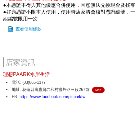
●本憑證不得與其他優惠合併使用，且恕無法兌換現金及找零
●好康憑證不限本人使用，使用時店家將會核對憑證編號，一
組編號限用一次
查看使用條款
店家資訊
理想PAARK水岸生活
電話: (03)865-1177
地址: 花蓮縣壽豐鄉共和村豐坪路三段267號
Map
FB:
https://www.facebook.com/plcparktw