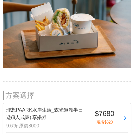
方案選擇
理想PAARK水岸生活_森光遊湖半日
$7680
遊(8人成團) 享樂券
現省$320
9.6折
原價
8000