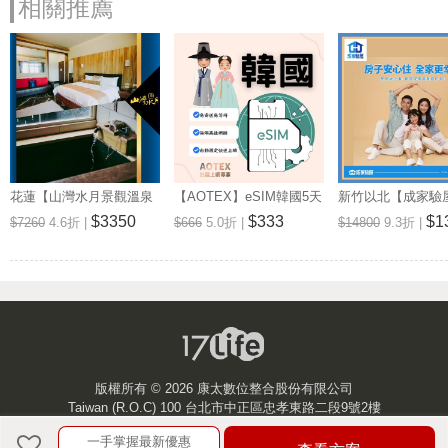
相關推薦
花蓮【山灣水月景觀溫泉
【AOTEX】eSIM韓國5天
新竹以北【成家驗屋
會館】景觀雙人房一泊一
無限高速網路吃到飽兌換
25坪 (三房格局)
$3350
$333
$1
$7260
4.6折 |
$666
5.0折 |
$14800
9.3折 |
食住宿券(MO)
券(MO)
券 (MO)
版權所有 ©
2026 康太數位整合股份有限公司
Taiwan (R.O.C) 100 台北市中正區忠孝東路二段9號2樓
一手掌握最新優惠
客服中心