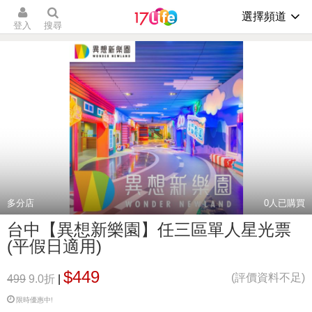
選擇頻道
登入
搜尋
多分店
0
人已購買
台中【異想新樂園】任三區單人星光票
(平假日適用)
$449
(評價資料不足)
499
9.0折
|
限時優惠中!