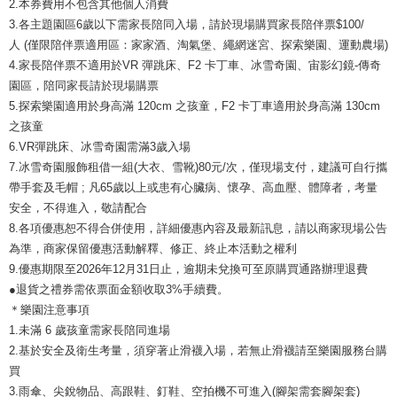
2.本券費用不包含其他個人消費
3.各主題園區6歲以下需家長陪同入場，請於現場購買家長陪伴票$100/
人 (僅限陪伴票適用區：家家酒、淘氣堡、繩網迷宮、探索樂園、運動農場)
4.家長陪伴票不適用於VR 彈跳床、F2 卡丁車、冰雪奇園、宙影幻鏡-傳奇
園區，陪同家長請於現場購票
5.探索樂園適用於身高滿 120cm 之孩童，F2 卡丁車適用於身高滿 130cm
之孩童
6.VR彈跳床、冰雪奇園需滿3歲入場
7.冰雪奇園服飾租借一組(大衣、雪靴)80元/次，僅現場支付，建議可自行攜
帶手套及毛帽 ; 凡65歲以上或患有心臟病、懷孕、高血壓、體障者，考量
安全，不得進入，敬請配合
8.各項優惠恕不得合併使用，詳細優惠內容及最新訊息，請以商家現場公告
為準，商家保留優惠活動解釋、修正、終止本活動之權利
9.優惠期限至2026年12月31日止，逾期未兌換可至原購買通路辦理退費
●退貨之禮券需依票面金額收取3%手續費。
＊樂園注意事項
1.未滿 6 歲孩童需家長陪同進場
2.基於安全及衛生考量，須穿著止滑襪入場，若無止滑襪請至樂園服務台購
買
3.雨傘、尖銳物品、高跟鞋、釘鞋、空拍機不可進入(腳架需套腳架套)