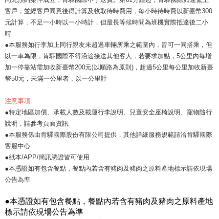
客戶，並經客戶同意後得計算及收取待時費用，每小時待時費以新臺幣300
元計算，不足一小時以一小時計，但最長等候時間為班機實際抵達後二小
時
●本服務如行李加上同行親友未超過車輛所乘之範圍內，皆可一同搭乘，但
以一車為限，肯驛國際不得沿途接送其他客人，若要求加點，5公里內每增
加一停靠站需加收新臺幣200元(以順路為原則)，超過5公里每公里加收新臺
幣50元，未滿一公里者，以一公里計
注意事項
●特定地區加價、承載人數及載運行李說明、兒童安全座椅說明、寵物隨行
說明，請參考頁面資訊
●本服務係由肯驛國際股份有限公司提供，其他詳細服務規範請洽肯驛國際
客服中心
●紙本/APP/簡訊憑證皆可使用
●本憑證如有包含餐點，餐點內若含有豬肉及豬肉之原料產地標示請依現場
公告為準
●本憑證如有包含餐點，餐點內若含有豬肉及豬肉之原料產地
標示請依現場公告為準