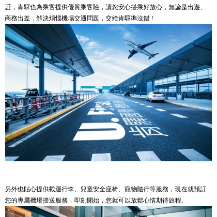
証，肯驛也為乘客提供優質乘客險，讓您安心搭乘好放心，無論是出遊、
商務出差，解決煩惱機場交通問題，交給肯驛準沒錯！
另外也貼心提供載運行李、兒童安全座椅、寵物隨行等服務，現在就預訂
您的專屬機場接送服務，即刻開始，您就可以放鬆心情期待旅程。