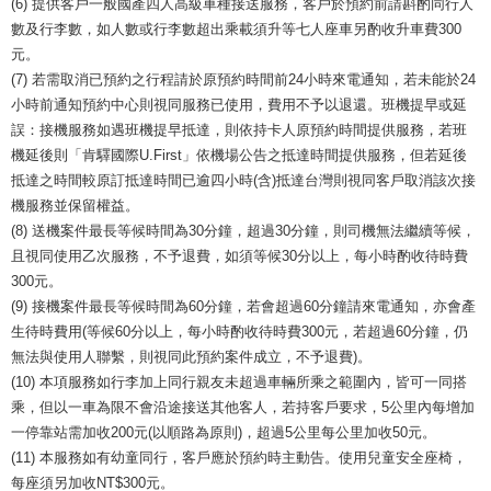
(6) 提供客戶一般國產四人高級車種接送服務，客戶於預約前請斟酌同行人
數及行李數，如人數或行李數超出乘載須升等七人座車另酌收升車費300
元。
(7) 若需取消已預約之行程請於原預約時間前24小時來電通知，若未能於24
小時前通知預約中心則視同服務已使用，費用不予以退還。
班機提早或延
誤：
接機服務如遇班機提早抵達，則依持卡人原預約時間提供服務，若班
機延後則「肯驛國際U.First」依機場公告之抵達時間提供服務，但若延後
抵達之時間較原訂抵達時間已逾四小時(含)抵達台灣則視同客戶取消該次接
機服務並保留權益。
(8) 送機案件最長等候時間為30分鐘，超過30分鐘，則司機無法繼續等候，
且視同使用乙次服務，不予退費，如須等候30分以上，每小時酌收待時費
300元。
(9) 接機案件最長等候時間為60分鐘，若會超過60分鐘請來電通知，亦會產
生待時費用(等候60分以上，每小時酌收待時費300元，若超過60分鐘，仍
無法與使用人聯繫，則視同此預約案件成立，不予退費)。
(10) 本項服務如行李加上同行親友未超過車輛所乘之範圍內，皆可一同搭
乘，但以一車為限不會沿途接送其他客人，若持客戶要求，5公里內每增加
一停靠站需加收200元(以順路為原則)，超過5公里每公里加收50元。
(11) 本服務如有幼童同行，客戶應於預約時主動告。使用兒童安全座椅，
每座須另加收NT$300元。