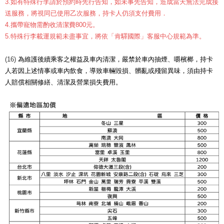
3.如有特殊行李請於預約時先行告知，如未事先告知，造成當天無法完成接
送服務，將視同已使用乙次服務，持卡人仍須支付費用．
4.攜帶寵物需酌收清潔費800元。
5.特殊行李載運規範未盡事宜，將依「肯驛國際」客服中心規範為準。
(16)
為維護後續乘客之權益及車內清潔，嚴禁於車內抽煙、嚼檳榔，持卡
人若因上述情事或車內飲食，導致車輛毀損、髒亂或殘留異味，須由持卡
人賠償相關修繕、清潔及營業損失費用。