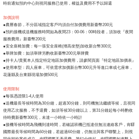
時前通知預約中心則視同服務已使用，權益及費用不予以歸還
加價說明
●農曆春節，不分區域指定客戶均須自付加價費用新臺幣200元
●預約接機或送機服務時間如為夜間23：00-06：00時段者，須加收『夜間
服務費用』新臺幣200元
●安全座椅加費：每一張安全座椅(增高坐墊)加收新台幣300元
●舉牌加費：如須舉牌另酌收新臺幣200元舉牌費
●持卡人/貴賓本人指定特定地區加價費用，請參閱頁面『特定地區加價表』
●使用車型：四人座車，可依需求加價新台幣300元升等進口車或七座車，
花蓮縣及台東縣現場加價500元
使用限制
●每張憑證限1-4人使用
●送機最長等候時間為30分鐘，超過30分鐘，則司機無法繼續等候，且視同
使用乙次服務，不予退費，如須等候30分鐘以上，第31分鐘起每小時酌收
待時費新臺幣300元，未達一小時依一小時計
●接機等候時間為飛機到達時間，若確認班機已抵達但無法連絡客戶，肯驛
國際最長等候時間為60分鐘，若超過60分鐘，仍無法與客戶聯繫上，則視
同此預約案件成立，肯驛國際不予退費。第61分鐘起，肯驛國際如連繫上