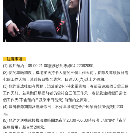
｜注意事項｜
(1) 客戶預約：09:00-21:00服務預約專線04-22062090。
(2) 便於車輛調度，機場接送持卡人請於三個工作天前，春節及連續假日需
七個工作天前；連續假日指含週六、日達3天(含)以上之假期。
(3) 預約完成後如有異動，請於前24小時來電告知，春節及連續假日需三個
工作天前。若異動日期提前者仍需符合三個工作天，春節及連續假日需七
個工作天(不含預約日及乘車日當天) 前預約之原則。
(4) 農曆春節期間及連續假日，不分區域指定卡戶均須自付加價費用200
元。
(5) 預約之送機或接機服務時間為夜間23:00~06:00時段者，須加收『夜間
服務費用』新台幣200元。