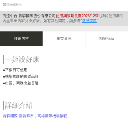
限時優惠中!
商流中台-肯驛國際股份有限公司
使用期限延長至2026/12/31
,請於使用期間
內盡速至店家兌換好康。如有其他問題，請參考"
常見問題
"
詳細內容
權益資訊
相關商品
一姬說好康
●平假日可使用
●機場接駁的優質品牌
●出國、商務出差首選
詳細介紹
肯驛國際-嘉義縣市，高雄國際機場接駁