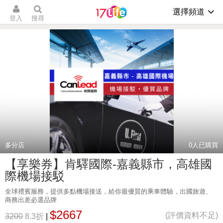
選擇頻道
登入
搜尋
多分店
0
人已購買
【享樂券】肯驛國際-嘉義縣市，高雄國
際機場接駁
全球禮賓服務，提供多點機場接送，給你最優質的乘車體驗，出國旅遊、
商務出差必選品牌
$2667
(評價資料不足)
3200
8.3折
|