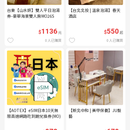
台東【山水妍】雙人平日泡湯
【台北北投 | 溫泉泡湯】春天
券-豪華海景雙人房MO26S
酒店
1136
550
$
$
元
起
0
人已購買
0
人已購買
【AOTEX】eSIM日本10天無
【新北中和 | 美甲保養】JU髮
限高速網路吃到飽兌換券(MO)
藝