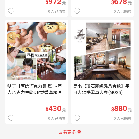
972
678
$
$
元
元
0
人已購買
0
人已購買
墾丁【阿信巧克力農場】–單
烏來【璞石麗緻溫泉會館】平
人巧克力生態DIY或香草精油
日大眾裸湯單人券(MO26)
DIY(不分平假日) (MO)
430
880
$
$
元
元
0
人已購買
0
人已購買
去看更多