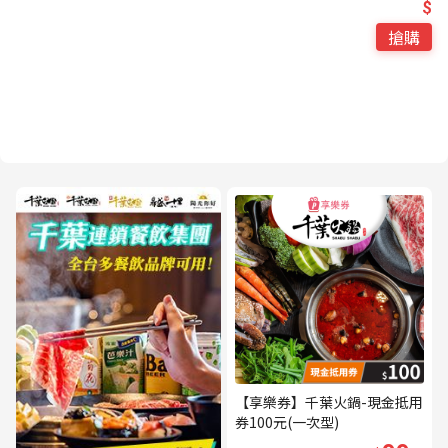
$
搶購
【享樂券】千葉火鍋-現金抵用
券100元(一次型)