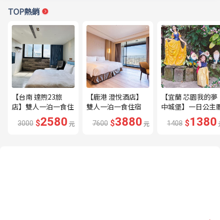
TOP熱銷
【台南 達煦23旅
【鹿港 澄悅酒店】
【宜蘭 芯園我的夢
店】雙人一泊一食住
雙人一泊一食住宿
中城堡】一日公主
宿券---🔥近海安路
券---🔥平日限量升
驗券---🔥含歐式下
2580
3880
1380
$
$
$
3000
元
7600
元
1408
商圈🔥
等家庭房、贈兩小🔥
午茶及換裝🔥