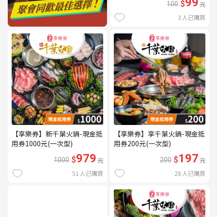
99
$
100
元
3
人已購買
【享樂券】新千葉火鍋-現金抵
【享樂券】享千葉火鍋-現金抵
用券1000元(一次型)
用券200元(一次型)
979
197
$
$
1000
元
200
元
51
人已購買
28
人已購買