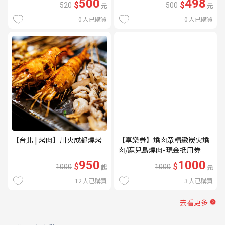
500
498
$
$
520
元
500
元
0
人已購買
0
人已購買
【台北 | 烤肉】川火成都燒烤
【享樂券】燒肉眾精緻炭火燒
肉/鹿兒島燒肉-現金抵用券
1000元(一次型)
950
1000
$
$
1000
起
1000
元
12
人已購買
3
人已購買
去看更多