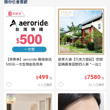
猜你也會喜歡
【享樂券】aeroride 機場接送
苗栗大湖【巧克力雲莊】空間
500元一次型現金抵用券
密碼廣景田野四人房 *一泊三
食* 含早餐+晚餐+下午茶
(MO26)
499
7580
$
$
元
元
0
人已購買
26
人已購買