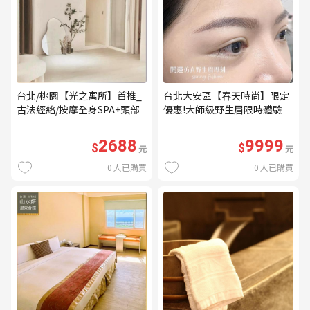
台北/桃園【光之寓所】首推_
台北大安區【春天時尚】限定
古法經絡/按摩全身SPA+頭部
優惠!大師級野生眉限時體驗
舒壓與舒耳共120分鐘贈頌缽
【不指定老師】9999/人 乙堂
共振及餐點(MO)
優惠券（無補色） (MO)
2688
9999
$
$
元
元
0
人已購買
0
人已購買