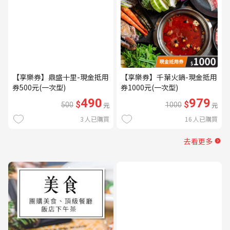
【享樂券】鼎盛十里-現金抵用
【享樂券】千葉火鍋-現金抵用
券500元(一次型)
券1000元(一次型)
490
979
$
$
500
元
1000
元
3
人已購買
16
人已購買
去看更多