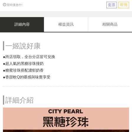
套票
即用
限時優惠中!
詳細內容
權益資訊
相關商品
一姬說好康
●跨店領取，全台分店皆可兌換
●超人氣的黑糖珍珠撞奶
●糖蜜珍珠搭配濃郁奶香
●香甜軟Q的嚼感與味覺享受
詳細介紹