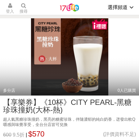
選擇頻道
登入
搜尋
多分店
0
人已購買
【享樂券】《10杯》CITY PEARL-黑糖
珍珠撞奶(大杯-熱)
超人氣黑糖珍珠撞奶，黑亮的糖蜜珍珠，伴隨濃郁的純白奶香，迸發出軟Q
嚼感與味覺享受，全台分店皆可兌換
$570
(評價資料不足)
600
9.5折
|