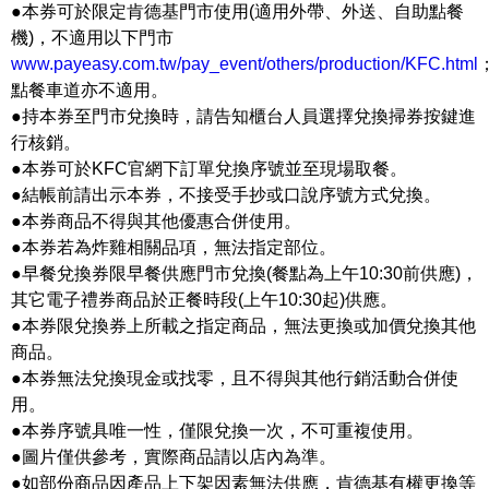
●本券可於限定肯德基門市使用(適用外帶、外送、自助點餐
機)，不適用以下門市
www.payeasy.com.tw/pay_event/others/production/KFC.html
點餐車道亦不適用。
●持本券至門市兌換時，請告知櫃台人員選擇兌換掃券按鍵進
行核銷。
●本券可於KFC官網下訂單兌換序號並至現場取餐。
●結帳前請出示本券，不接受手抄或口說序號方式兌換。
●本券商品不得與其他優惠合併使用。
●本券若為炸雞相關品項，無法指定部位。
●早餐兌換券限早餐供應門市兌換(餐點為上午10:30前供應)，
其它電子禮券商品於正餐時段(上午10:30起)供應。
●本券限兌換券上所載之指定商品，無法更換或加價兌換其他
商品。
●本券無法兌換現金或找零，且不得與其他行銷活動合併使
用。
●本券序號具唯一性，僅限兌換一次，不可重複使用。
●圖片僅供參考，實際商品請以店內為準。
●如部份商品因產品上下架因素無法供應，肯德基有權更換等