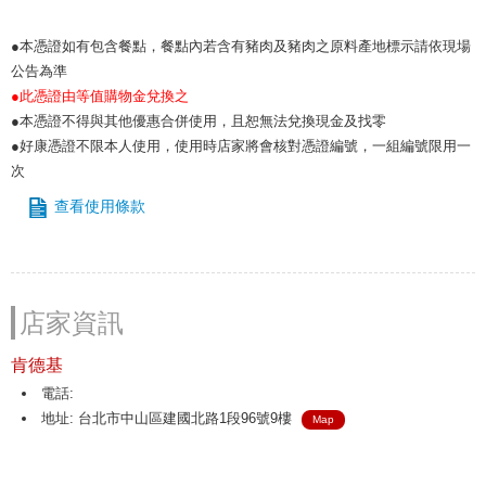
●本憑證如有包含餐點，餐點內若含有豬肉及豬肉之原料產地標示請依現場
公告為準
●此憑證由等值購物金兌換之
●本憑證不得與其他優惠合併使用，且恕無法兌換現金及找零
●好康憑證不限本人使用，使用時店家將會核對憑證編號，一組編號限用一
次
查看使用條款
店家資訊
肯德基
電話:
地址: 台北市中山區建國北路1段96號9樓
Map