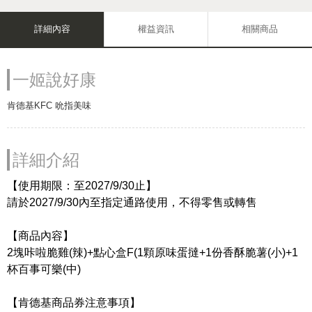
詳細內容
權益資訊
相關商品
一姬說好康
肯德基KFC 吮指美味
詳細介紹
【使用期限：至2027/9/30止】
請於2027/9/30內至指定通路使用，不得零售或轉售
【商品內容】
2塊咔啦脆雞(辣)+點心盒F(1顆原味蛋撻+1份香酥脆薯(小)+1
杯百事可樂(中)
【肯德基商品券注意事項】