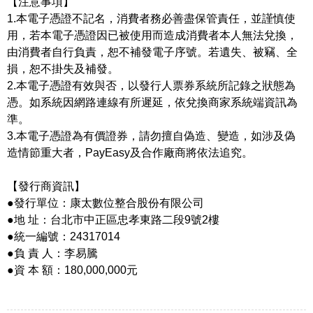
【注意事項】
1.本電子憑證不記名，消費者務必善盡保管責任，並謹慎使
用，若本電子憑證因已被使用而造成消費者本人無法兌換，
由消費者自行負責，恕不補發電子序號。若遺失、被竊、全
損，恕不掛失及補發。
2.本電子憑證有效與否，以發行人票券系統所記錄之狀態為
憑。如系統因網路連線有所遲延，依兌換商家系統端資訊為
準。
3.本電子憑證為有價證券，請勿擅自偽造、變造，如涉及偽
造情節重大者，PayEasy及合作廠商將依法追究。
【發行商資訊】
●發行單位：康太數位整合股份有限公司
●地 址：台北市中正區忠孝東路二段9號2樓
●統一編號：24317014
●負 責 人：李易騰
●資 本 額：180,000,000元