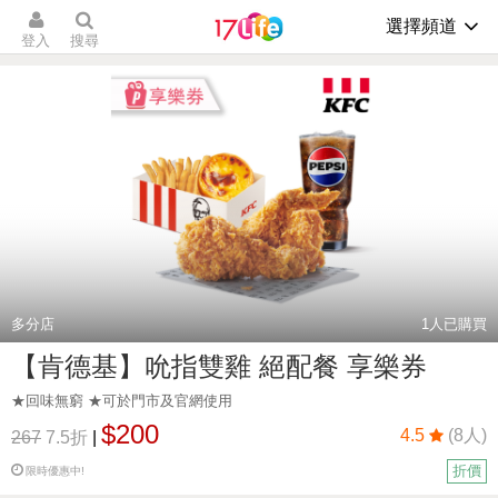
選擇頻道
登入
搜尋
多分店
1
人已購買
【肯德基】吮指雙雞 絕配餐 享樂券
★回味無窮 ★可於門市及官網使用
$200
4.5
(8人)
267
7.5折
|
折價
限時優惠中!