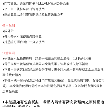
●門市資訊、營業時間依7-ELEVEN官網公告為主
●平、假日及特殊節日皆可使用
●商品數量以各門市實際兌換及販售數量為準
使用限制
●限外帶
●每人每次不限使用憑證張數
●持憑證可擇台灣任一分店使用
注意事項
●手機顯示兌換條碼時，請將手機畫面調整至最亮，以利順利兌換
●電子券產出後請儘速於期限內兌換完畢，逾期或遺失恕不補發
●本券不得與其他促銷活動合併使用，也不計入統一超商舉辦之全店集點活
動消費金額內
●非使用統一超商發票之特殊門市無法兌換(如：台鐵或高鐵門市、百貨公司
等)，本兌換券使用時需符合本券載明之品牌及規格，並以該門市實際販售
之商品為主
●本憑證如有包含餐點，餐點內若含有豬肉及豬肉之原料產地