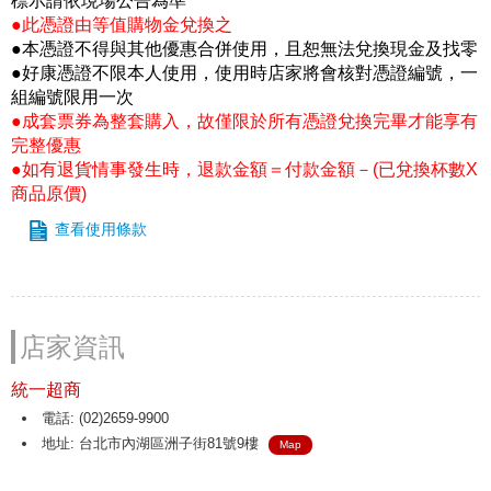
標示請依現場公告為準
●此憑證由等值購物金兌換之
●本憑證不得與其他優惠合併使用，且恕無法兌換現金及找零
●好康憑證不限本人使用，使用時店家將會核對憑證編號，一
組編號限用一次
●成套票券為整套購入，故僅限於所有憑證兌換完畢才能享有
完整優惠
●如有退貨情事發生時，退款金額＝付款金額－(已兌換杯數X
商品原價)
查看使用條款
店家資訊
統一超商
電話: (02)2659-9900
地址: 台北市內湖區洲子街81號9樓
Map