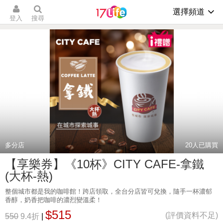
選擇頻道
登入
搜尋
多分店
20
人已購買
【享樂券】《10杯》CITY CAFE-拿鐵
(大杯-熱)
整個城市都是我的咖啡館！跨店領取，全台分店皆可兌換，隨手一杯濃郁
香醇，奶香把咖啡的濃烈變溫柔！
$515
(評價資料不足)
550
9.4折
|