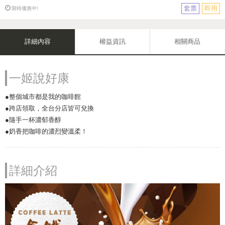
套票
即用
限時優惠中!
詳細內容
權益資訊
相關商品
一姬說好康
●整個城市都是我的咖啡館
●跨店領取，全台分店皆可兌換
●隨手一杯濃郁香醇
●奶香把咖啡的濃烈變溫柔！
詳細介紹