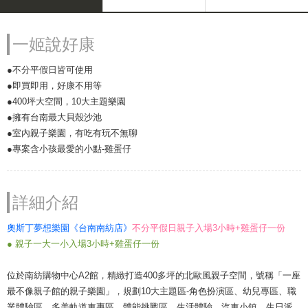
一姬說好康
●不分平假日皆可使用
●即買即用，好康不用等
●400坪大空間，10大主題樂園
●擁有台南最大貝殼沙池
●室內親子樂園，有吃有玩不無聊
●專案含小孩最愛的小點-雞蛋仔
詳細介紹
奧斯丁夢想樂園《台南南紡店》
不分平假日親子入場3小時+
雞蛋仔一份
●
親子一大一小入場3小時+雞蛋仔一份
位於南紡購物中心A2館，精緻打造400多坪的北歐風親子空間，號稱「一座
最不像親子館的親子樂園」，規劃10大主題區-角色扮演區、幼兒專區、職
業體驗區、多美軌道車專區、體能挑戰區、生活體驗、汽車小鎮、生日派