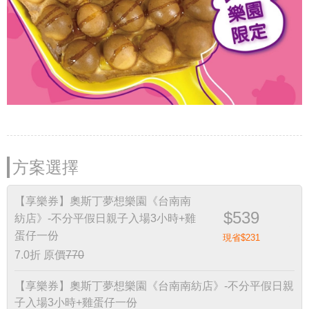
方案選擇
【享樂券】奧斯丁夢想樂園《台南南
$539
紡店》-不分平假日親子入場3小時+雞
蛋仔一份
現省$231
7.0折
原價
770
【享樂券】奧斯丁夢想樂園《台南南紡店》-不分平假日親
子入場3小時+雞蛋仔一份