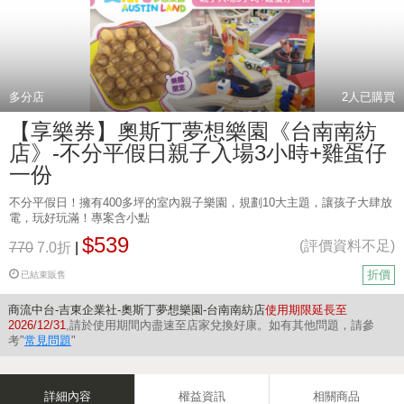
多分店
2
人已購買
【享樂券】奧斯丁夢想樂園《台南南紡
店》-不分平假日親子入場3小時+雞蛋仔
一份
不分平假日！擁有400多坪的室內親子樂園，規劃10大主題，讓孩子大肆放
電，玩好玩滿！專案含小點
$539
(評價資料不足)
770
7.0折
|
折價
已結束販售
商流中台-吉東企業社-奧斯丁夢想樂園-台南南紡店
使用期限延長至
2026/12/31
,請於使用期間內盡速至店家兌換好康。如有其他問題，請參
考"
常見問題
"
詳細內容
權益資訊
相關商品