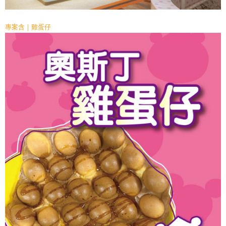
專案含｜雞蛋仔