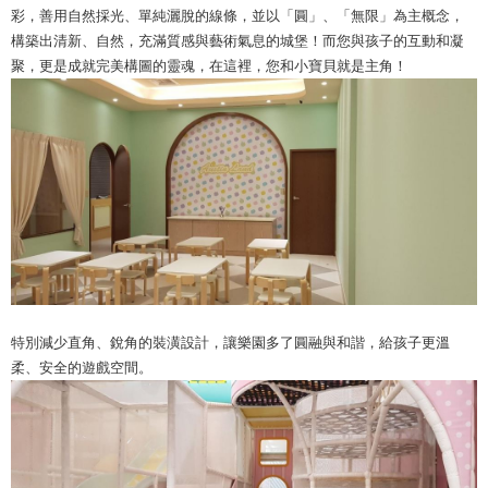
彩，善用自然採光、單純灑脫的線條，並以「圓」、「無限」為主概念，
構築出清新、自然，充滿質感與藝術氣息的城堡！而您與孩子的互動和凝
聚，更是成就完美構圖的靈魂，在這裡，您和小寶貝就是主角！
特別減少直角、銳角的裝潢設計，讓樂園多了圓融與和諧，給孩子更溫
柔、安全的遊戲空間。