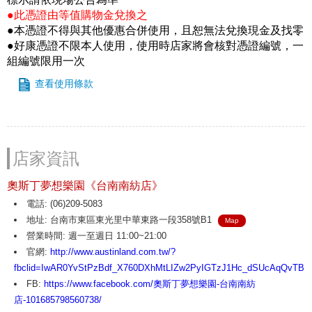
●此憑證由等值購物金兌換之
●本憑證不得與其他優惠合併使用，且恕無法兌換現金及找零
●好康憑證不限本人使用，使用時店家將會核對憑證編號，一
組編號限用一次
查看使用條款
店家資訊
奧斯丁夢想樂園《台南南紡店》
電話: (06)209-5083
地址: 台南市東區東光里中華東路一段358號B1
Map
營業時間: 週一至週日 11:00~21:00
官網:
http://www.austinland.com.tw/?
fbclid=IwAR0YvStPzBdf_X760DXhMtLIZw2PyIGTzJ1Hc_dSUcAqQvTB
FB:
https://www.facebook.com/奧斯丁夢想樂園-台南南紡
店-101685798560738/