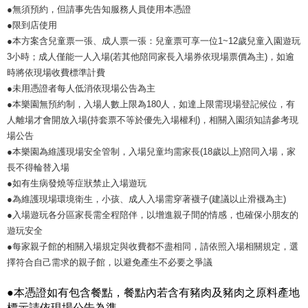
●無須預約，但請事先告知服務人員使用本憑證
●限到店使用
●本方案含兒童票一張、成人票一張：兒童票可享一位1~12歲兒童入園遊玩
3小時；成人僅能一人入場(若其他陪同家長入場券依現場票價為主)，如逾
時將依現場收費標準計費
●未用憑證者每人低消依現場公告為主
●本樂園無預約制，入場人數上限為180人，如達上限需現場登記候位，有
人離場才會開放入場(持套票不等於優先入場權利)，相關入園須知請參考現
場公告
●本樂園為維護現場安全管制，入場兒童均需家長(18歲以上)陪同入場，家
長不得輪替入場
●如有生病發燒等症狀禁止入場遊玩
●為維護現場環境衛生，小孩、成人入場需穿著襪子(建議以止滑襪為主)
●入場遊玩各分區家長需全程陪伴，以增進親子間的情感，也確保小朋友的
遊玩安全
●每家親子館的相關入場規定與收費都不盡相同，請依照入場相關規定，選
擇符合自己需求的親子館，以避免產生不必要之爭議
●本憑證如有包含餐點，餐點內若含有豬肉及豬肉之原料產地
標示請依現場公告為準