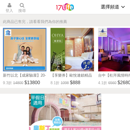
選擇頻道
登入
搜尋
此商品已售完，請看看我們為你的推薦
新竹以北【成家驗屋】20-
【享樂券】歐悅連鎖精品
台中【杜拜風情時
25坪 (三房格局)超值驗屋
汽車旅館新營館-不分平假
館】雙人住宿券一
$13800
$888
$268
9.3折
14800
8.1折
1098
4.1折
6560
券 (MO)
日雙人白金套房休息三小
(MO)
時