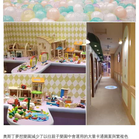
奧斯丁夢想樂園減少了以往親子樂園中會運用的大量卡通圖案與繁複色