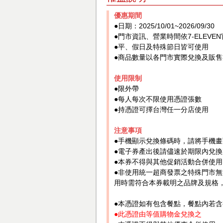
優惠期間
●日期：2025/10/01~2026/09/30
●門市資訊、營業時間依7-ELEV
●平、假日及特殊節日皆可使用
●商品數量以各門市實際兌換及販
使用限制
●限外帶
●每人每次不限使用憑證張數
●持憑證可擇台灣任一分店使用
注意事項
●手機顯示兌換條碼時，請將手機
●電子券產出後請儘速於期限內兌
●本券不得與其他促銷活動合併使
●非使用統一超商發票之特殊門市無
用時需符合本券載明之品牌及規格
●本憑證如有包含餐點，餐點內若
●此憑證由等值購物金兌換之