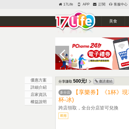
17Life
APP
訂閱
客服中心
美食
優惠方案
500元!
邀請連結
分享賺取
詳細介紹
【享樂券】《1杯》現
多分店
店家資訊
杯-冰)
權益說明
跨店領取，全台分店皆可兌換
即用