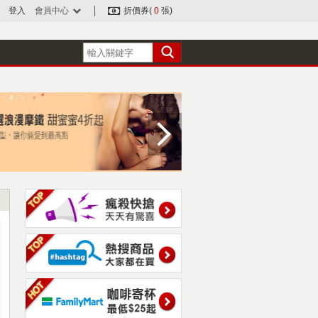
登入
會員中心
折價券(
0
張)