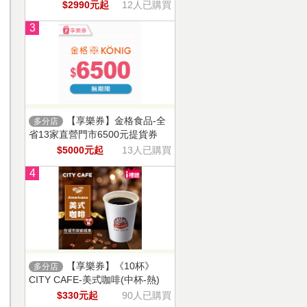
$2990元起
12人已購買
3
【享樂券】金格食品-全
多分店
省13家直營門市6500元提貨券
$5000元起
13人已購買
4
【享樂券】《10杯》
多分店
CITY CAFE-美式咖啡(中杯-熱)
$330元起
90人已購買