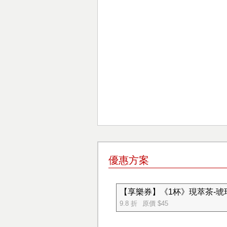
優惠方案
【享樂券】《1杯》現萃茶-琥珀
9.8 折
原價 $45