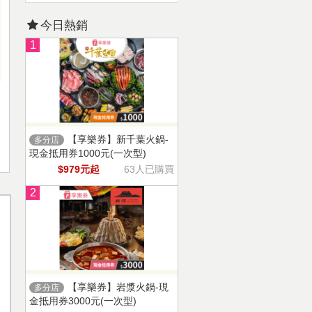
今日熱銷
1
【享樂券】新千葉火鍋-
多分店
現金抵用券1000元(一次型)
$979元起
63人已購買
2
【享樂券】岩漿火鍋-現
多分店
金抵用券3000元(一次型)