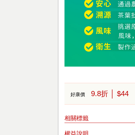
9.8
折
│ $44
好康價
相關標籤
權益說明