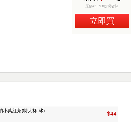
原價45 | 9.8折現省$1
立即買
小葉紅茶(特大杯-冰)
$44