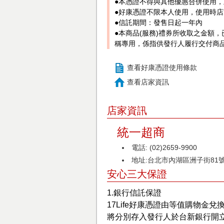
●本憑證不得與其他優惠合併使用
●好康憑證不限本人使用，使用時
●信託期間：發售日起一年內
●本商品(服務)禮券所收取之金額
稱專用，係指供發行人履行交付商
查看好康憑證使用條款
查看店家資訊
店家資訊
統一超商
電話: (02)2659-9900
地址:台北市內湖區洲子街81
安心三大保證
1.銀行信託保證
17Life好康憑證由等值購物金兌
將分別存入發行人於台新銀行開