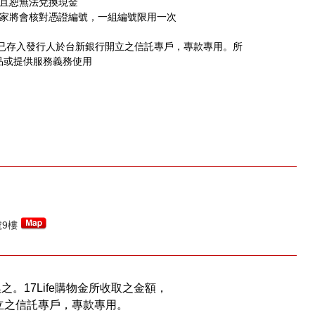
，且恕無法兌換現金
店家將會核對憑證編號，一組編號限用一次
，已存入發行人於台新銀行開立之信託專戶，專款專用。所
品或提供服務義務使用
號9樓
換之。17Life購物金所收取之金額，
立之信託專戶，專款專用。