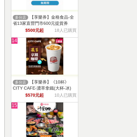
【享樂券】金格食品-全
多分店
省13家直營門市600元提貨券
$500元起
18人已購買
14
【享樂券】《10杯》
多分店
CITY CAFE-濃萃拿鐵(大杯-冰)
$570元起
10人已購買
15