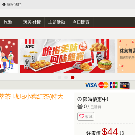
關於我們
旅遊
玩美‧休閒
主題活動
今日開賣
萃茶-琥珀小葉紅茶(特大
限時優惠中!
0
人已購買
收藏
$44
好康價
起