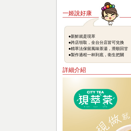
一姬說好康
●新鮮就是現萃
●跨店領取，全台分店皆可兌換
●精萃法保留風味茶湯，滑順回甘
●製作過程一杯到底，衛生把關
詳細介紹