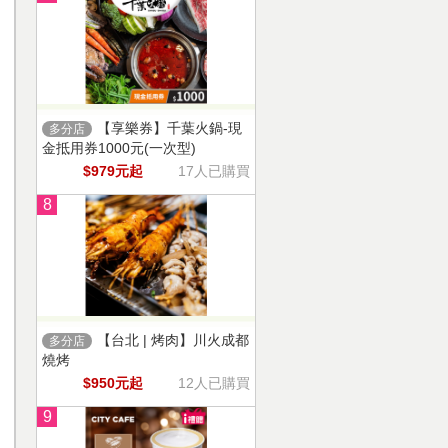
【享樂券】千葉火鍋-現
多分店
金抵用券1000元(一次型)
$979元起
17人已購買
8
【台北 | 烤肉】川火成都
多分店
燒烤
$950元起
12人已購買
9