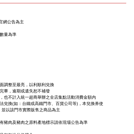
EN官網公告為主
售數量為準
畫面調整至最亮，以利順利兌換
換完畢，逾期或遺失恕不補發
用，也不計入統一超商舉辦之全店集點活動消費金額內
法兌換(如：台鐵或高鐵門市、百貨公司等)，本兌換券使
，並以該門市實際販售之商品為主
含有豬肉及豬肉之原料產地標示請依現場公告為準