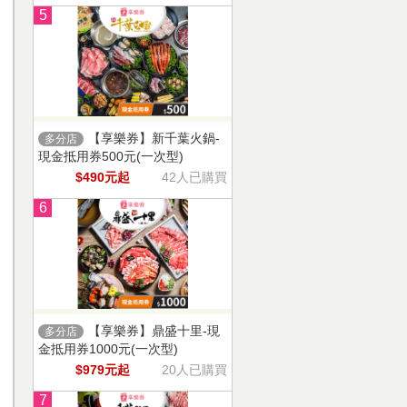
5
【享樂券】新千葉火鍋-
多分店
現金抵用券500元(一次型)
$490元起
42人已購買
6
【享樂券】鼎盛十里-現
多分店
金抵用券1000元(一次型)
$979元起
20人已購買
7