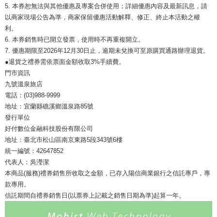
5. 本券恕無法與其他優惠及專案合併使用；詳細優惠內容及最新訊息，請
以商家現場公告為準，商家保留優惠活動解釋、修正、終止本活動之權
利。
6. 本券銷售時已開立發票，使用時不再重複開立。
7. 優惠期限至2026年12月30日止，逾期未兌換可至原購買通路辦理退貨。
●退貨之禮券需依票面金額收取3%手續費。
門市資訊
九號溫泉旅店
電話：(03)988-9999
地址：宜蘭縣礁溪鄉溫泉路85號
發行單位
好付數位金融科技股份有限公司
地址：臺北市松山區南京東路5段343號6樓
統一編號：42647852
代表人：吳瀅潔
本商品(服務)禮券銷售所收取之金額，已存入陽信商業銀行之信託專戶，專
款專用。
信託期間自禮券銷售日(以票券上記載之銷售日期為準)起算一年。