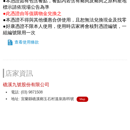
●本憑證如有包含餐點，餐點內若含有豬肉及豬肉之原料產地
標示請依現場公告為準
●此憑證由等值購物金兌換之
●本憑證不得與其他優惠合併使用，且恕無法兌換現金及找零
●好康憑證不限本人使用，使用時店家將會核對憑證編號，一
組編號限用一次
查看使用條款
店家資訊
礁溪九號股份有限公司
電話: (03) 9871508
地址: 宜蘭縣礁溪鄉玉石村溫泉路85號
Map