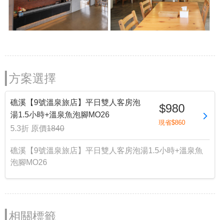
方案選擇
礁溪【9號溫泉旅店】平日雙人客房泡
$980
湯1.5小時+溫泉魚泡腳MO26
現省$860
5.3折
原價
1840
礁溪【9號溫泉旅店】平日雙人客房泡湯1.5小時+溫泉魚
泡腳MO26
相關標籤