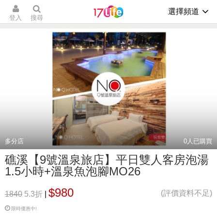
選擇頻道
登入
搜尋
多分店
0
人已購買
礁溪【9號溫泉旅店】平日雙人客房泡湯
1.5小時+溫泉魚泡腳MO26
$980
(評價資料不足)
1840
5.3折
|
限時優惠中!