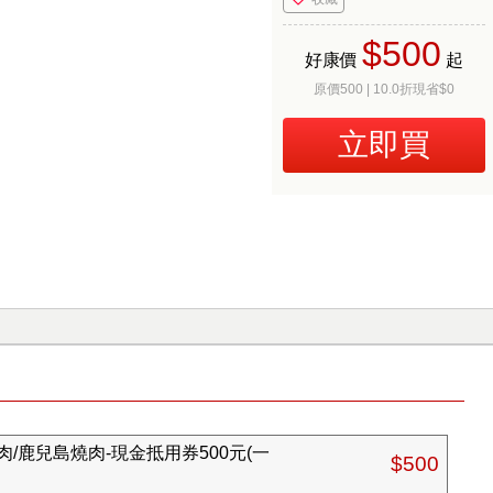
$500
好康價
起
原價500 | 10.0折現省$0
立即買
/鹿兒島燒肉-現金抵用券500元(一
$500