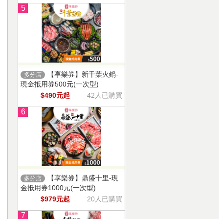
5
【享樂券】新千葉火鍋-
多分店
現金抵用券500元(一次型)
$490元起
42人已購買
6
【享樂券】鼎盛十里-現
多分店
金抵用券1000元(一次型)
$979元起
20人已購買
7