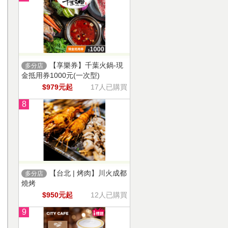
【享樂券】千葉火鍋-現
多分店
金抵用券1000元(一次型)
$979元起
17人已購買
8
【台北 | 烤肉】川火成都
多分店
燒烤
$950元起
12人已購買
9