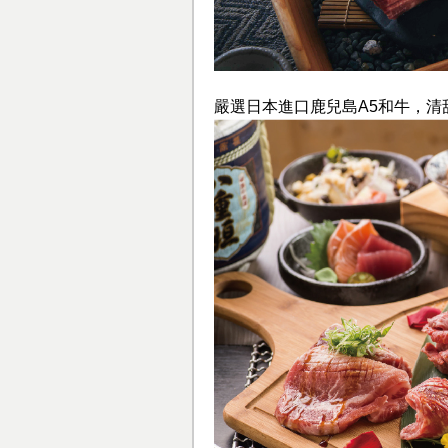
嚴選日本進口鹿兒島A5和牛，