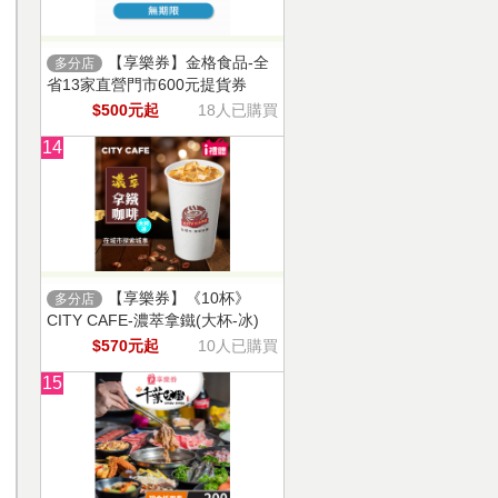
【享樂券】金格食品-全
多分店
省13家直營門市600元提貨券
$500元起
18人已購買
14
【享樂券】《10杯》
多分店
CITY CAFE-濃萃拿鐵(大杯-冰)
$570元起
10人已購買
15