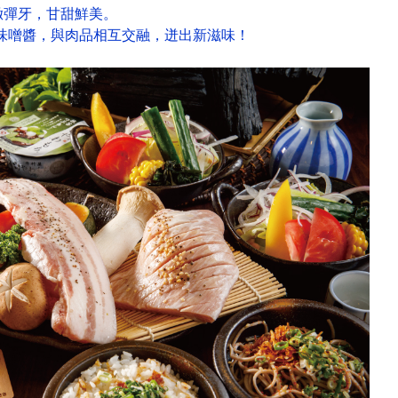
緻彈牙，甘甜鮮美。
式味噌醬，與肉品相互交融，迸出新滋味！