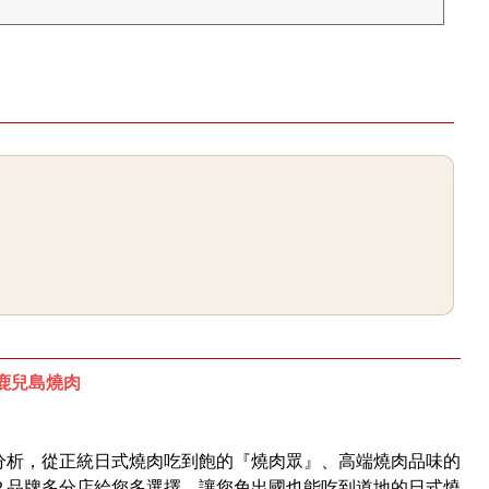
鹿兒島燒肉
分析，從正統日式燒肉吃到飽的『燒肉眾』、高端燒肉品味的
２品牌多分店給您多選擇，​讓您免出國也能吃到道地的日式燒