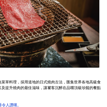
無菜單料理，採用道地的日式燒肉古法，匯集世界各地高級食
富及提升燒肉的最佳滋味，讓饕客沉醉在品嚐頂級珍饈的餐點
香令人讚嘆。