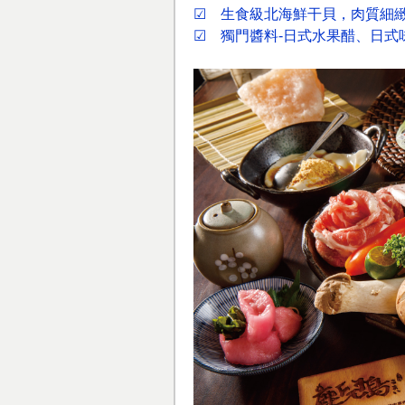
☑ 生食級北海鮮干貝，肉質細
☑ 獨門醬料-日式水果醋、日