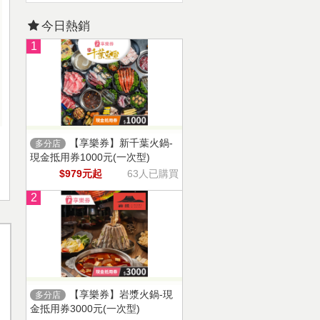
今日熱銷
1
【享樂券】新千葉火鍋-
多分店
現金抵用券1000元(一次型)
$979元起
63人已購買
2
【享樂券】岩漿火鍋-現
多分店
金抵用券3000元(一次型)