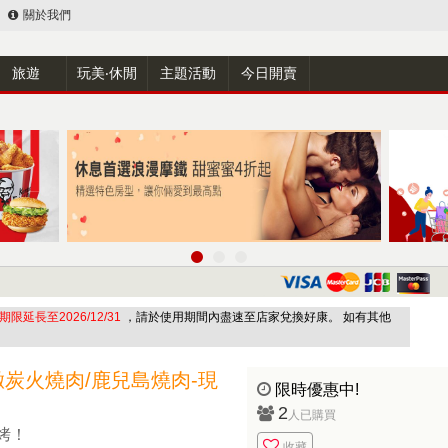
關於我們
旅遊
玩美‧休閒
主題活動
今日開賣
期限延長至2026/12/31
，請於使用期間內盡速至店家兌換好康。 如有其他
炭火燒肉/鹿兒島燒肉-現
限時優惠中!
2
人已購買
烤！
收藏