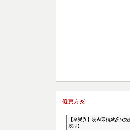
優惠方案
【享樂券】燒肉眾精緻炭火燒肉
次型)