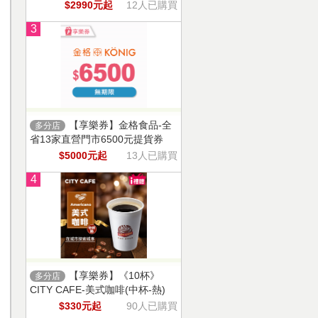
$2990元起
12人已購買
3
【享樂券】金格食品-全
多分店
省13家直營門市6500元提貨券
$5000元起
13人已購買
4
【享樂券】《10杯》
多分店
CITY CAFE-美式咖啡(中杯-熱)
$330元起
90人已購買