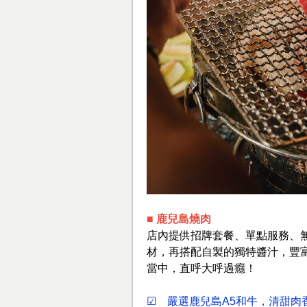
■ 鹿兒島燒肉
店內提供招牌套餐、單點服務、
材，再搭配自製的獨特醬汁，豐
當中，直呼大呼過癮！
☑ 嚴選鹿兒島A5和牛，清甜肉