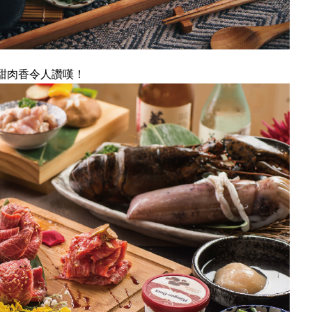
清甜肉香令人讚嘆！