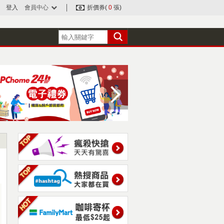
登入
會員中心
折價券(
0
張)