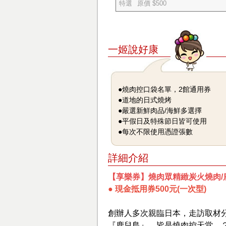
特選
原價 $500
一姬說好康
●燒肉控口袋名單，2館通用券
●道地的日式燒烤
●嚴選新鮮肉品/海鮮多選擇
●平假日及特殊節日皆可使用
●每次不限使用憑證張數
詳細介紹
【享樂券】燒肉眾精緻炭火燒肉/
● 現金抵用券500元(一次型)
創辦人多次親臨日本，走訪取材
『鹿兒島』，皆是燒肉控天堂，