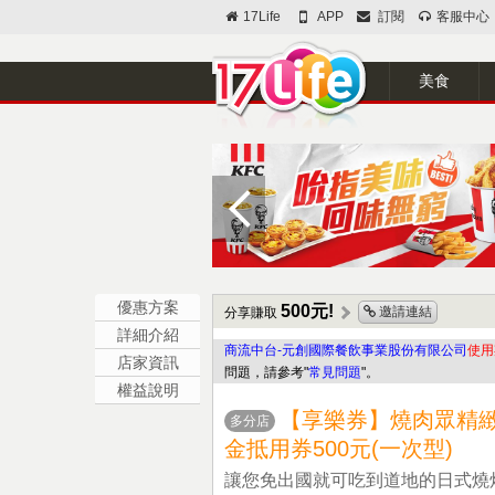
17Life
APP
訂閱
客服中心
美食
優惠方案
500元!
邀請連結
分享賺取
詳細介紹
商流中台-元創國際餐飲事業股份有限公司
使用
店家資訊
問題，請參考"
常見問題
"。
權益說明
【享樂券】燒肉眾精緻
多分店
金抵用券500元(一次型)
讓您免出國就可吃到道地的日式燒