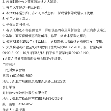
2. 未滿130公分之孩童無法進入大眾湯。
3. 每年大年除夕~初三休館。
4. 本活動不需預約，亦不可事先預約，採現場制需現場依序使用。
5. 使用人數：單人。
6. 平假日皆可使用。
7. 各項優惠恕不得合併使用，詳細優惠內容及最新訊息，請以商家現場公
告為準，商家保留優惠活動解釋、修正、終止本活動之權利。
8. 優惠期限至2026年7月31日止，逾期需依現場價格另補差額方可使用。
9. 大眾裸湯4月1號至9月30號平日營業時間09:00-19:00，假日營業時間
09:00-21:00；10月1日至3月31日平假日營業時間09:00-21:00。
●退貨之禮券需依票面金額收取3%手續費。
門市資訊
山之川溫泉會館
電話：(02)2661-6969
地址：新北市烏來區忠治里新烏路五段122號
發行單位
好付數位金融科技股份有限公司
地址：臺北市松山區南京東路5段343號6樓
統一編號：42647852
代表人：吳瀅潔