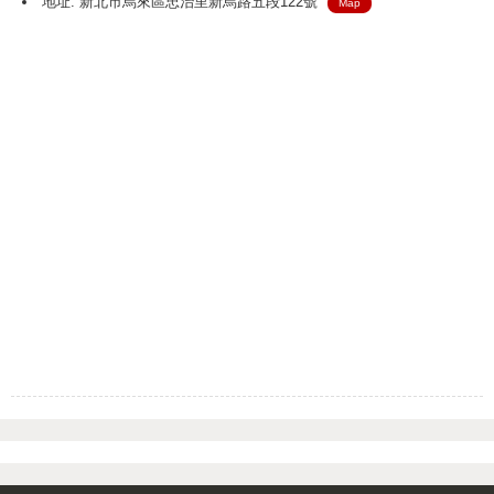
地址: 新北市烏來區忠治里新烏路五段122號
Map