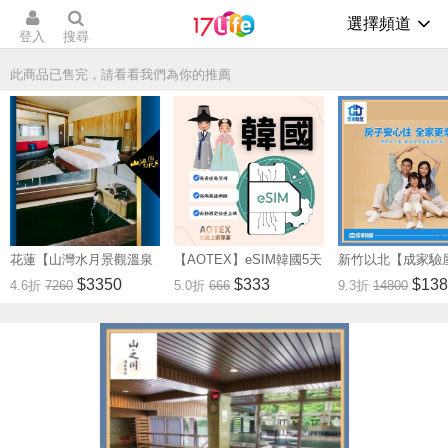
選擇頻道
登入
搜尋
此商品已售完，請看看我們為你的推薦
花蓮【山灣水月景觀溫泉
【AOTEX】eSIM韓國5天
新竹以北【成家驗屋
會館】景觀雙人房一泊一
無限高速網路吃到飽兌換
25坪 (三房格局)
$3350
$333
$138
4.6折
7260
5.0折
666
9.3折
14800
食住宿券(MO)
券(MO)
券 (MO)