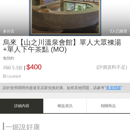
多分店
2
人已購買
烏來【山之川溫泉會館】單人大眾裸湯
+單人下午茶點 (MO)
免預約
$400
(評價資料不足)
750
5.3折
|
已結束販售
請於使用期間內盡速至店家兌換好康。如有其他問題，請參考"
常見問題
"
詳細內容
權益資訊
相關商品
一姬說好康