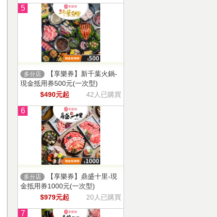
5
【享樂券】新千葉火鍋-
多分店
現金抵用券500元(一次型)
$490元起
42人已購買
6
【享樂券】鼎盛十里-現
多分店
金抵用券1000元(一次型)
$979元起
20人已購買
7