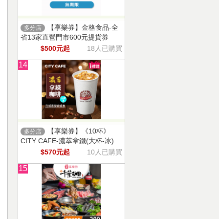
【享樂券】金格食品-全
多分店
省13家直營門市600元提貨券
$500元起
18人已購買
14
【享樂券】《10杯》
多分店
CITY CAFE-濃萃拿鐵(大杯-冰)
$570元起
10人已購買
15