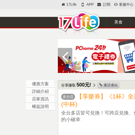
17Life
APP
訂閱
客服中心
美食
優惠方案
500元!
邀請連結
分享賺取
詳細介紹
【享樂券】《1杯》全家咖
多分店
店家資訊
(中杯)
權益說明
全台多店皆可兌換！可跨店兌換、
的小確幸