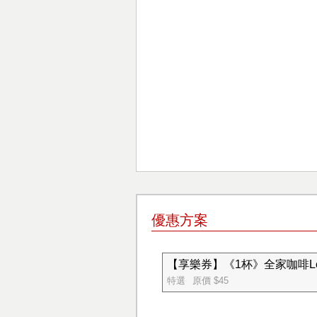
優惠方案
【享樂券】《1杯》全家咖啡Let'
特選
原價 $45