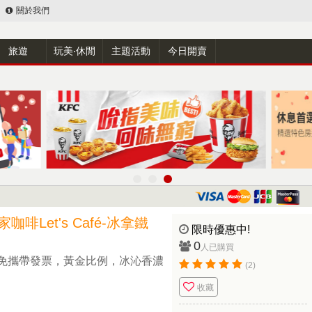
關於我們
旅遊
玩美‧休閒
主題活動
今日開賣
啡Let's Café-冰拿鐵
限時優惠中!
0
人已購買
免攜帶發票，黃金比例，冰沁香濃
(2)
收藏