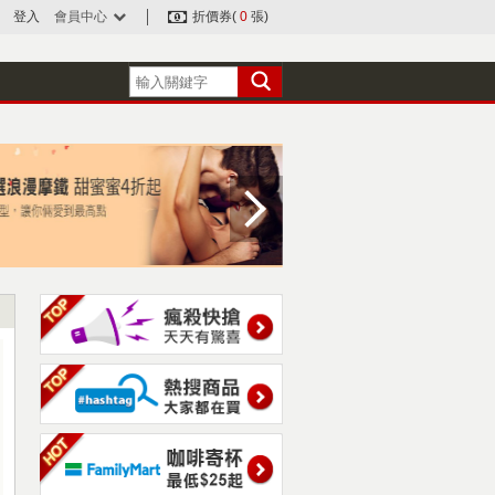
登入
會員中心
折價券(
0
張)