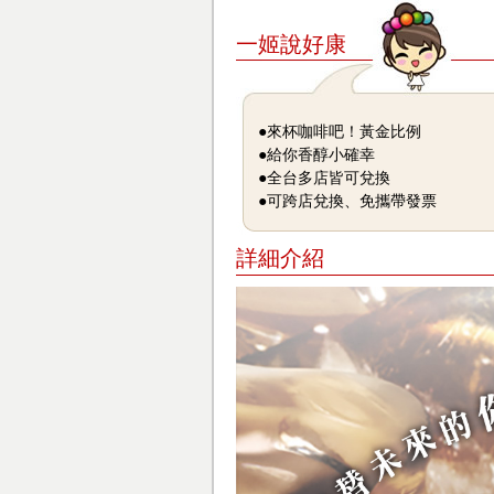
一姬說好康
●來杯咖啡吧！黃金比例
●給你香醇小確幸
●全台多店皆可兌換
●可跨店兌換、免攜帶發票
詳細介紹