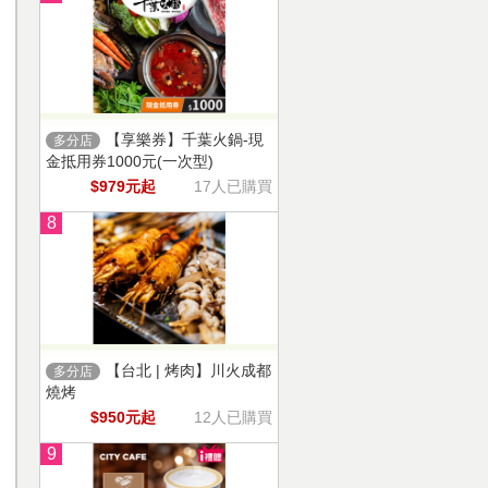
【享樂券】千葉火鍋-現
多分店
金抵用券1000元(一次型)
$979元起
17人已購買
8
【台北 | 烤肉】川火成都
多分店
燒烤
$950元起
12人已購買
9