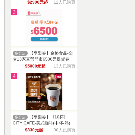
$2990元起
12人已購買
3
【享樂券】金格食品-全
多分店
省13家直營門市6500元提貨券
$5000元起
13人已購買
4
【享樂券】《10杯》
多分店
CITY CAFE-美式咖啡(中杯-熱)
$330元起
90人已購買