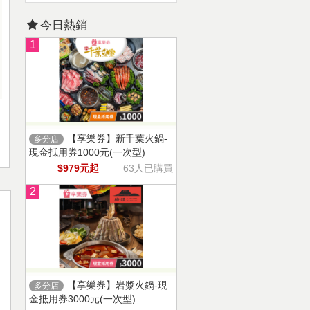
今日熱銷
1
【享樂券】新千葉火鍋-
多分店
現金抵用券1000元(一次型)
$979元起
63人已購買
2
【享樂券】岩漿火鍋-現
多分店
金抵用券3000元(一次型)