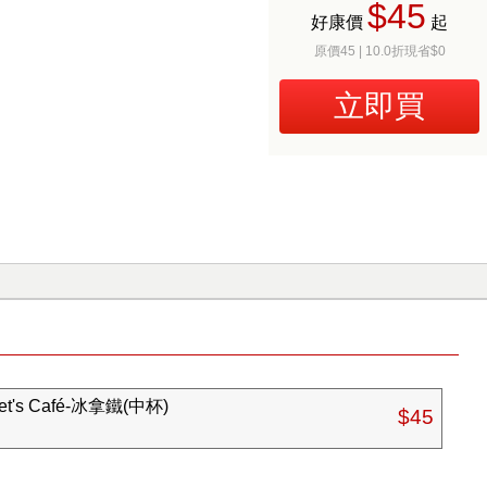
$45
好康價
起
原價45 | 10.0折現省$0
立即買
s Café-冰拿鐵(中杯)
$45