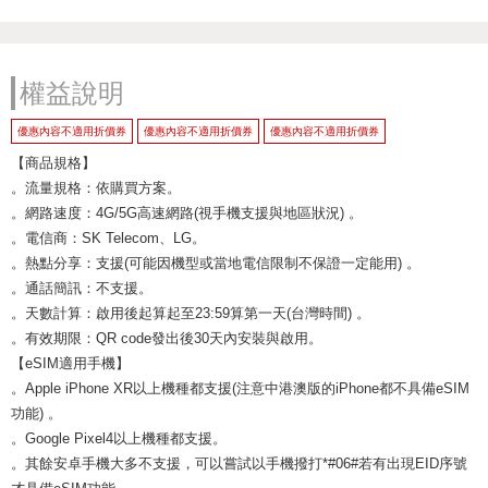
權益說明
優惠內容不適用折價券
優惠內容不適用折價券
優惠內容不適用折價券
【商品規格】
。流量規格：依購買方案。
。網路速度：4G/5G高速網路(視手機支援與地區狀況) 。
。電信商：SK Telecom、LG。
。熱點分享：支援(可能因機型或當地電信限制不保證一定能用) 。
。通話簡訊：不支援。
。天數計算：啟用後起算起至23:59算第一天(台灣時間) 。
。有效期限：QR code發出後30天內安裝與啟用。
【eSIM適用手機】
。Apple iPhone XR以上機種都支援(注意中港澳版的iPhone都不具備eSIM
功能) 。
。Google Pixel4以上機種都支援。
。其餘安卓手機大多不支援，可以嘗試以手機撥打*#06#若有出現EID序號