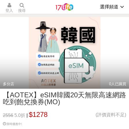
選擇頻道
登入
搜尋
多分店
0
人已購買
【AOTEX】eSIM韓國20天無限高速網路
吃到飽兌換券(MO)
$1278
(評價資料不足)
2556
5.0折
|
限時優惠中!