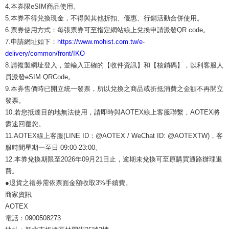
4.本券限eSIM商品使用。
5.本券不得兌換現金，不得與其他折扣、優惠、行銷活動合併使用。
6.票券使用方式：每張票券可至指定網站線上兌換申請派發QR code。
7.申請網址如下：
https://www.mohist.com.tw/e-
delivery/common/front/IKO
8.請複製網址登入，並輸入正確的【收件資訊】和【核銷碼】，以利客服人
員派發eSIM QRCode。
9.本券售價時已開立統一發票，所以兌換之商品或折抵消費之金額不再開立
發票。
10.若您抵達目的地無法使用，請即時與AOTEX線上客服聯繫，AOTEX將
盡速回覆您。
11.AOTEX線上客服(LINE ID：@AOTEX / WeChat ID: @AOTEXTW)，客
服時間星期一至日 09:00-23:00。
12.本券兌換期限至2026年09月21日止，逾期未兌換可至原購買通路辦理退
費。
●退貨之禮券需依票面金額收取3%手續費。
商家資訊
AOTEX
電話：0900508273