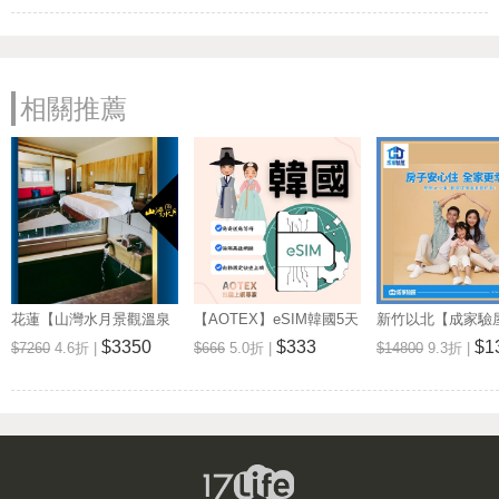
相關推薦
花蓮【山灣水月景觀溫泉
【AOTEX】eSIM韓國5天
新竹以北【成家驗屋
會館】景觀雙人房一泊一
無限高速網路吃到飽兌換
25坪 (三房格局)
$3350
$333
$1
$7260
4.6折 |
$666
5.0折 |
$14800
9.3折 |
食住宿券(MO)
券(MO)
券 (MO)