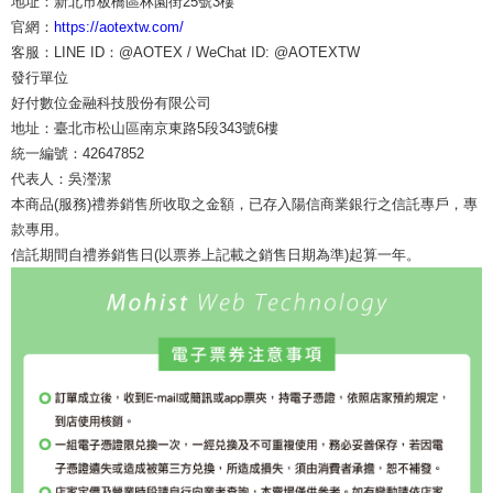
地址：新北市板橋區林園街25號3樓
官網：
https://aotextw.com/
客服：LINE ID：@AOTEX / WeChat ID: @AOTEXTW
發行單位
好付數位金融科技股份有限公司
地址：臺北市松山區南京東路5段343號6樓
統一編號：42647852
代表人：吳瀅潔
本商品(服務)禮券銷售所收取之金額，已存入陽信商業銀行之信託專戶，專
款專用。
信託期間自禮券銷售日(以票券上記載之銷售日期為準)起算一年。