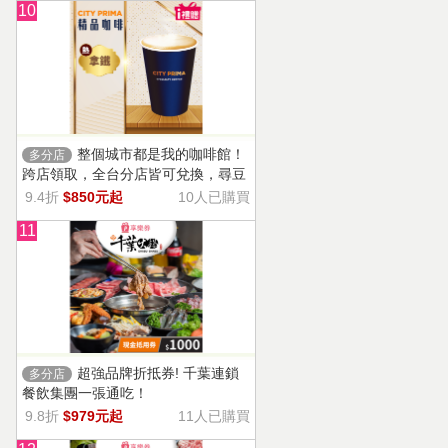
10
整個城市都是我的咖啡館！
多分店
跨店領取，全台分店皆可兌換，尋豆
師精選豆種，邀你一起鑑賞精品美味
9.4折
$850元起
10人已購買
11
超強品牌折抵券! 千葉連鎖
多分店
餐飲集團一張通吃！
9.8折
$979元起
11人已購買