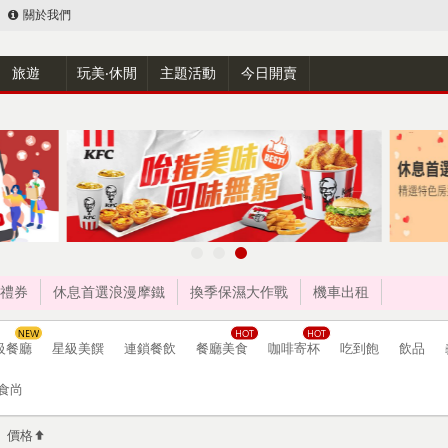
關於我們
旅遊
玩美‧休閒
主題活動
今日開賣
禮券
休息首選浪漫摩鐵
換季保濕大作戰
機車出租
級餐廳
星級美饌
連鎖餐飲
餐廳美食
咖啡寄杯
吃到飽
飲品
食尚
價格