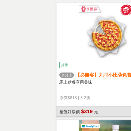
折價
【必勝客】九吋小比薩免
多分店
心餅皮】享樂券
馬上點餐享用美味
原價
$615
|
5.2折
$319
超值好康價
元