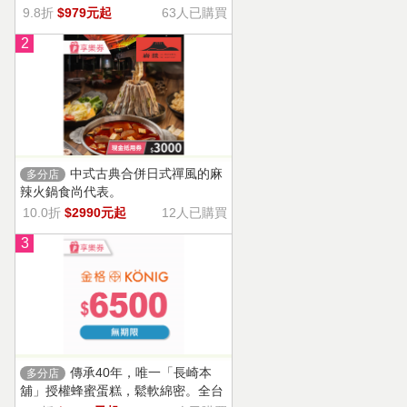
9.8折
$979元起
63人已購買
2
中式古典合併日式禪風的麻
多分店
辣火鍋食尚代表。
10.0折
$2990元起
12人已購買
3
傳承40年，唯一「長崎本
多分店
舖」授權蜂蜜蛋糕，鬆軟綿密。全台