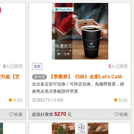
0
人已購買
5
人已購買
套票
費升級【芝
【享樂券】《5杯》全家Let's Café-
多分店
熱特濃美式(大杯)
全台多店皆可兌換！可跨店兌換、免攜帶發票，經
典雋永美式香氣陪伴早晨
5
(2)
原價
$275
|
9.8折
5
(2)
$270
收藏
超值好康價
元
收藏