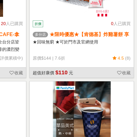
20
人已購買
0
人已購買
折價
CAFE-拿
★限時優惠★【肯德基】炸雞薯餅 享
多分店
樂券
全台分店皆
★回味無窮 ★可於門市及官網使用
啡的濃烈變
(評價累積中)
原價
$144
|
7.6折
4.5
(8)
$110
收藏
超值好康價
元
收藏