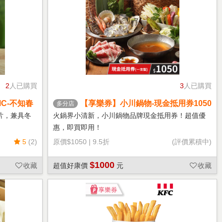
2
人已購買
3
人已購買
C-不知春
【享樂券】小川鍋物-現金抵用券1050
多分店
元(一次型)
片，兼具冬
火鍋界小清新，小川鍋物品牌現金抵用券！超值優
惠，即買即用！
5
(2)
原價
$1050
|
9.5折
(評價累積中)
$1000
收藏
超值好康價
元
收藏