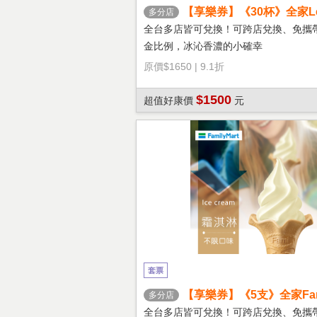
【享樂券】《30杯》全家Let'
多分店
冰拿鐵(大杯)
全台多店皆可兌換！可跨店兌換、免攜
金比例，冰沁香濃的小確幸
原價
$1650
|
9.1折
$1500
超值好康價
元
套票
【享樂券】《5支》全家Fami
多分店
淇淋(口味不限)
全台多店皆可兌換！可跨店兌換、免攜