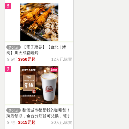
8
【電子票券】【台北 | 烤
多分店
肉】川火成都燒烤
9.5折
$950元起
12人已購買
9
整個城市都是我的咖啡館！
多分店
跨店領取，全台分店皆可兌換，隨手
一杯濃郁香醇，奶香把咖啡的濃烈變
9.4折
$515元起
20人已購買
溫柔！