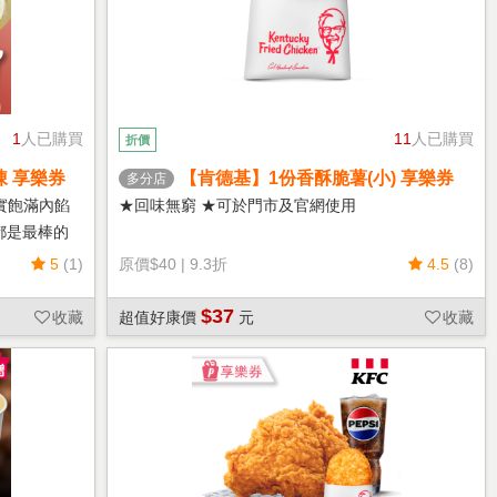
1
人已購買
11
人已購買
折價
凍 享樂券
【肯德基】1份香酥脆薯(小) 享樂券
多分店
實飽滿內餡
★回味無窮 ★可於門市及官網使用
都是最棒的
5
(1)
原價
$40
|
9.3折
4.5
(8)
$37
收藏
超值好康價
元
收藏