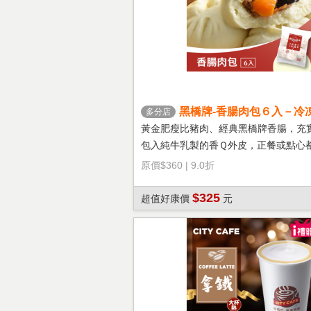
黑橋牌-香腸肉包６入－冷
多分店
黃金肥瘦比豬肉、經典黑橋牌香腸，充
包入純牛乳製的香Ｑ外皮，正餐或點心
選擇！
原價
$360
|
9.0折
$325
超值好康價
元