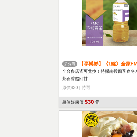
【享樂券】《1罐》全家FM
多分店
茶
全台多店皆可兌換！特採南投四季春冬
茶春香超回甘
原價
$30
|
特選
$30
超值好康價
元