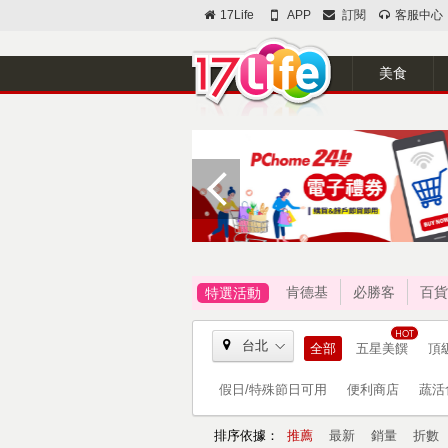
17Life
APP
訂閱
客服中心
美食
肯德基
必勝客
百貨
特選活動
台北
全部
五星美饌
頂
假日/特殊節日可用
便利商店
蔬活
排序依據：
推薦
最新
銷量
折數