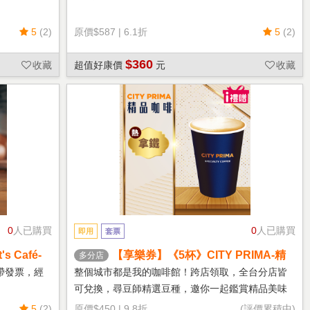
5
(2)
原價
$587
|
6.1折
5
(2)
$360
收藏
超值好康價
元
收藏
0
人已購買
0
人已購買
即用
套票
 Café-
【享樂券】《5杯》CITY PRIMA-精
多分店
品拿鐵(中杯-熱)
帶發票，經
整個城市都是我的咖啡館！跨店領取，全台分店皆
可兌換，尋豆師精選豆種，邀你一起鑑賞精品美味
5
(2)
原價
$450
|
9.8折
(評價累積中)