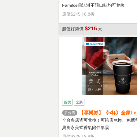
Fami!ce霜淇淋不限口味均可兌換
原價
$245
|
8.8折
$215
超值好康價
元
折價
套票
【享樂券】《5杯》全家Let's
多分店
熱美式(大杯)
全台多店皆可兌換！可跨店兌換、免攜
典雋永美式香氣陪伴早晨
原價
$225
|
9.8折