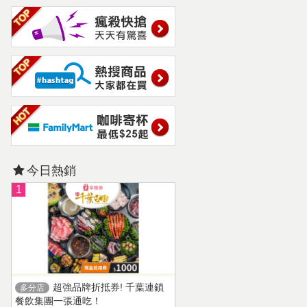
今日熱銷
1
超強品牌折抵券! 千葉連鎖
多分店
餐飲集團一張通吃！