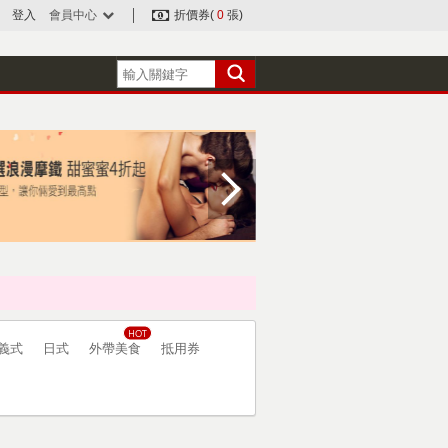
登入
會員中心
折價券(
0
張)
義式
日式
外帶美食
抵用券