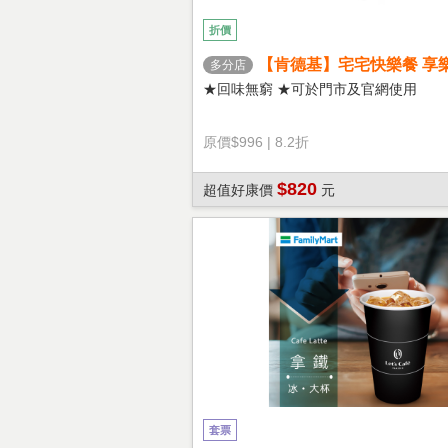
折價
【肯德基】宅宅快樂餐 享
多分店
★回味無窮 ★可於門市及官網使用
原價
$996
|
8.2折
$820
超值好康價
元
套票