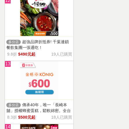
12
超強品牌折抵券! 千葉連鎖
多分店
餐飲集團一張通吃！
9.8折
$490元起
19人已購買
13
傳承40年，唯一「長崎本
多分店
舖」授權蜂蜜蛋糕，鬆軟綿密。全台
13家門市適用，自選商品，幸福烘焙
8.3折
$500元起
18人已購買
帶回家。
14