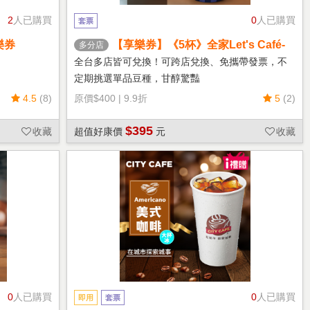
2
人已購買
0
人已購買
套票
樂券
【享樂券】《5杯》全家Let's Café-
多分店
熱單品美式(中杯)
全台多店皆可兌換！可跨店兌換、免攜帶發票，不
定期挑選單品豆種，甘醇驚豔
4.5
(8)
原價
$400
|
9.9折
5
(2)
$395
收藏
超值好康價
元
收藏
0
人已購買
0
人已購買
即用
套票