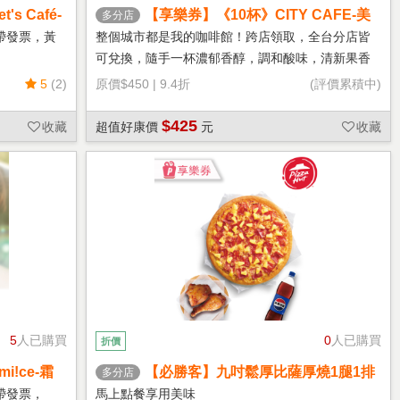
s Café-
【享樂券】《10杯》CITY CAFE-美
多分店
式咖啡(大杯-冰)
帶發票，黃
整個城市都是我的咖啡館！跨店領取，全台分店皆
可兌換，隨手一杯濃郁香醇，調和酸味，清新果香
回甘不苦澀
5
(2)
原價
$450
|
9.4折
(評價累積中)
$425
收藏
超值好康價
元
收藏
5
人已購買
0
人已購買
折價
!ce-霜
【必勝客】九吋鬆厚比薩厚燒1腿1排
多分店
套餐 享樂券
帶發票，
馬上點餐享用美味