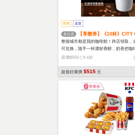
即用
套票
【享樂券】《10杯》CITY 
多分店
鐵(大杯-熱)
整個城市都是我的咖啡館！跨店領取，
可兌換，隨手一杯濃郁香醇，奶香把咖
溫柔！
原價
$550
|
9.4折
$515
超值好康價
元