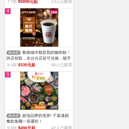
13家門市適用，自選商品，幸福烘焙
7.7折
$5000元起
13人已購買
帶回家。
4
整個城市都是我的咖啡館！
多分店
跨店領取，全台分店皆可兌換，隨手
一杯濃郁香醇，調和酸味，清新果香
9.4折
$330元起
90人已購買
回甘不苦澀
5
超強品牌折抵券! 千葉連鎖
多分店
餐飲集團一張通吃！
9.8折
$490元起
42人已購買