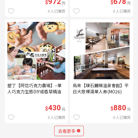
972
678
$
$
元
元
0
人已購買
0
人已購買
墾丁【阿信巧克力農場】–單
烏來【璞石麗緻溫泉會館】平
人巧克力生態DIY或香草精油
日大眾裸湯單人券(MO26)
DIY(不分平假日) (MO)
430
880
$
$
元
元
0
人已購買
0
人已購買
去看更多