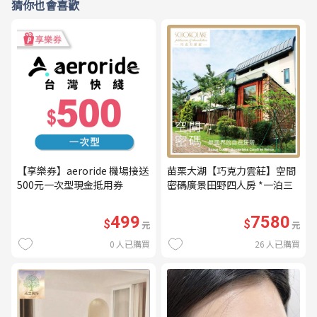
猜你也會喜歡
【享樂券】aeroride 機場接送
苗栗大湖【巧克力雲莊】空間
500元一次型現金抵用券
密碼廣景田野四人房 *一泊三
食* 含早餐+晚餐+下午茶
(MO26)
499
7580
$
$
元
元
0
人已購買
26
人已購買