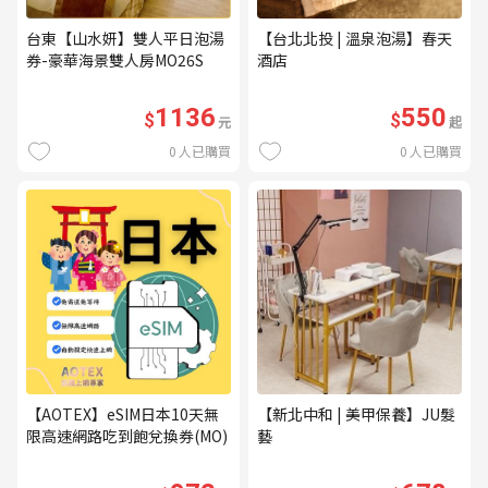
台東【山水妍】雙人平日泡湯
【台北北投 | 溫泉泡湯】春天
券-豪華海景雙人房MO26S
酒店
1136
550
$
$
元
起
0
人已購買
0
人已購買
【AOTEX】eSIM日本10天無
【新北中和 | 美甲保養】JU髮
限高速網路吃到飽兌換券(MO)
藝