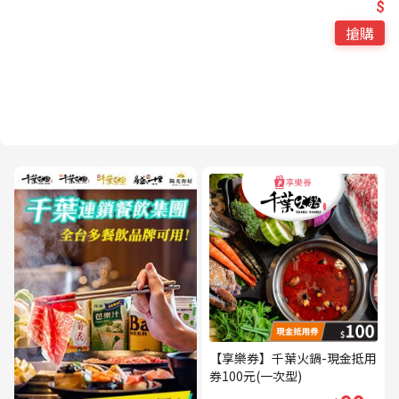
$
搶購
【享樂券】千葉火鍋-現金抵用
券100元(一次型)