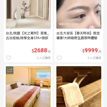
台北/桃園【光之寓所】首推_
台北大安區【春天時尚】限定
古法經絡/按摩全身SPA+頭部
優惠!大師級野生眉限時體驗
舒壓與舒耳共120分鐘贈頌缽
【不指定老師】9999/人 乙堂
共振及餐點(MO)
優惠券（無補色） (MO)
2688
9999
$
$
元
元
0
人已購買
0
人已購買