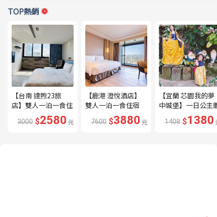
TOP熱銷
【台南 達煦23旅
【鹿港 澄悅酒店】
【宜蘭 芯園我的夢
店】雙人一泊一食住
雙人一泊一食住宿
中城堡】一日公主
宿券---🔥近海安路
券---🔥平日限量升
驗券---🔥含歐式下
2580
3880
1380
$
$
$
3000
元
7600
元
1408
商圈🔥
等家庭房、贈兩小🔥
午茶及換裝🔥