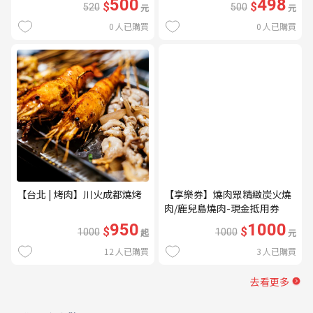
500
498
$
$
520
元
500
元
0
人已購買
0
人已購買
【台北 | 烤肉】川火成都燒烤
【享樂券】燒肉眾精緻炭火燒
肉/鹿兒島燒肉-現金抵用券
1000元(一次型)
950
1000
$
$
1000
起
1000
元
12
人已購買
3
人已購買
去看更多