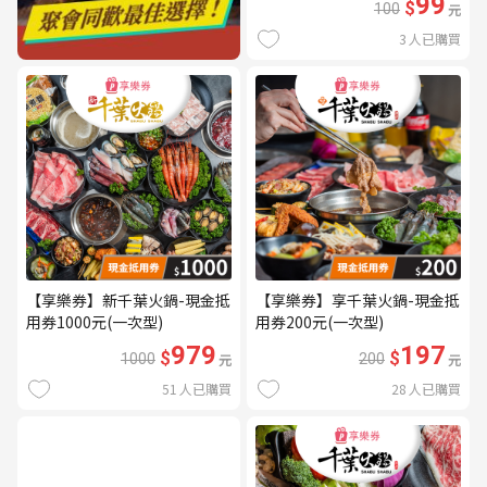
99
$
100
元
3
人已購買
【享樂券】新千葉火鍋-現金抵
【享樂券】享千葉火鍋-現金抵
用券1000元(一次型)
用券200元(一次型)
979
197
$
$
1000
元
200
元
51
人已購買
28
人已購買