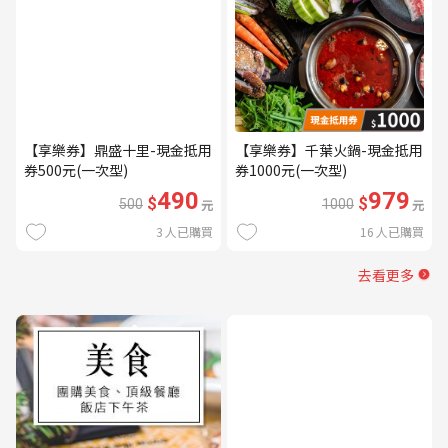
【享樂券】鼎盛十里-現金抵用
【享樂券】千葉火鍋-現金抵用
券500元(一次型)
券1000元(一次型)
490
979
$
$
500
元
1000
元
3
人已購買
16
人已購買
去看更多