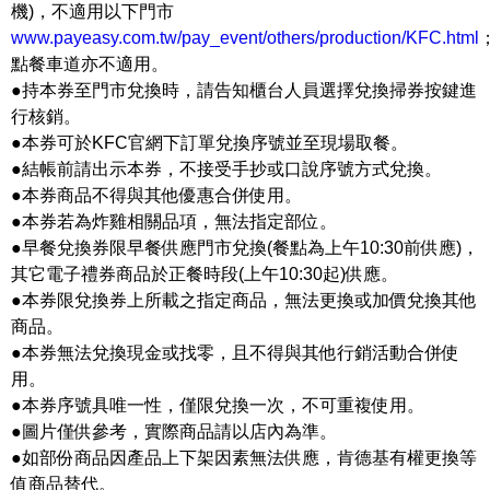
機)，不適用以下門市
www.payeasy.com.tw/pay_event/others/production/KFC.html
點餐車道亦不適用。
●持本券至門市兌換時，請告知櫃台人員選擇兌換掃券按鍵進
行核銷。
●本券可於KFC官網下訂單兌換序號並至現場取餐。
●結帳前請出示本券，不接受手抄或口說序號方式兌換。
●本券商品不得與其他優惠合併使用。
●本券若為炸雞相關品項，無法指定部位。
●早餐兌換券限早餐供應門市兌換(餐點為上午10:30前供應)，
其它電子禮券商品於正餐時段(上午10:30起)供應。
●本券限兌換券上所載之指定商品，無法更換或加價兌換其他
商品。
●本券無法兌換現金或找零，且不得與其他行銷活動合併使
用。
●本券序號具唯一性，僅限兌換一次，不可重複使用。
●圖片僅供參考，實際商品請以店內為準。
●如部份商品因產品上下架因素無法供應，肯德基有權更換等
值商品替代。