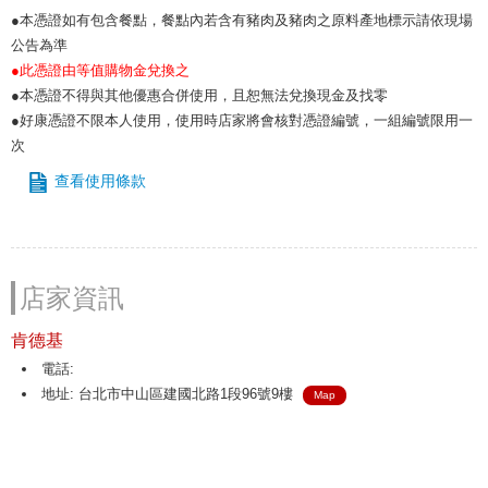
●本憑證如有包含餐點，餐點內若含有豬肉及豬肉之原料產地標示請依現場
公告為準
●此憑證由等值購物金兌換之
●本憑證不得與其他優惠合併使用，且恕無法兌換現金及找零
●好康憑證不限本人使用，使用時店家將會核對憑證編號，一組編號限用一
次
查看使用條款
店家資訊
肯德基
電話:
地址: 台北市中山區建國北路1段96號9樓
Map