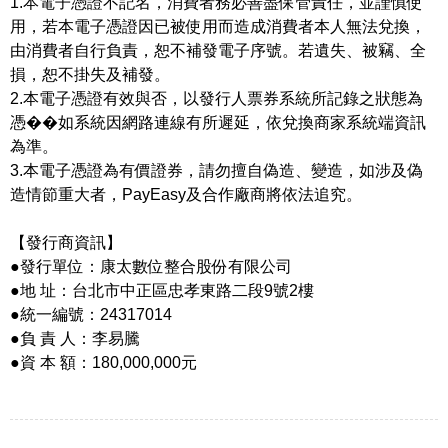
1.本電子憑證不記名，消費者務必善盡保管責任，並謹慎使
用，若本電子憑證因已被使用而造成消費者本人無法兌換，
由消費者自行負責，恕不補發電子序號。若遺失、被竊、全
損，恕不掛失及補發。
2.本電子憑證有效與否，以發行人票券系統所記錄之狀態為
憑��如系統因網路連線有所遲延，依兌換商家系統端資訊
為準。
3.本電子憑證為有價證券，請勿擅自偽造、變造，如涉及偽
造情節重大者，PayEasy及合作廠商將依法追究。
【發行商資訊】
●發行單位：康太數位整合股份有限公司
●地 址：台北市中正區忠孝東路二段9號2樓
●統一編號：24317014
●負 責 人：李易騰
●資 本 額：180,000,000元