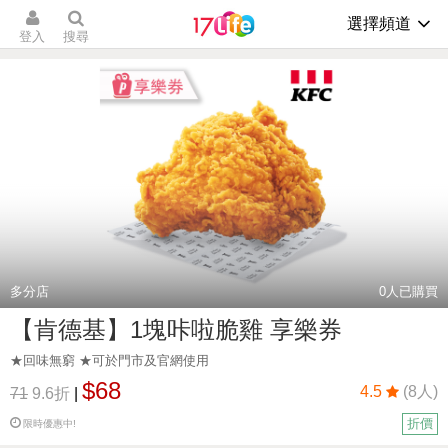
選擇頻道
登入
搜尋
多分店
0
人已購買
【肯德基】1塊咔啦脆雞 享樂券
★回味無窮 ★可於門市及官網使用
$68
4.5
(8人)
71
9.6折
|
折價
限時優惠中!