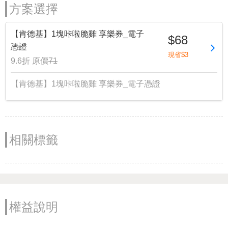
方案選擇
【肯德基】1塊咔啦脆雞 享樂券_電子
$68
憑證
現省$3
9.6折
原價
71
【肯德基】1塊咔啦脆雞 享樂券_電子憑證
相關標籤
權益說明