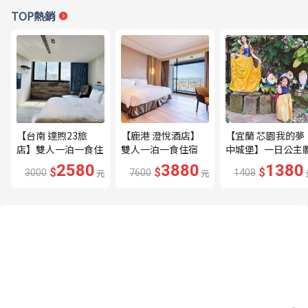
TOP熱銷
【台南 達煦23旅
【鹿港 澄悅酒店】
【宜蘭 芯園我的夢
店】雙人一泊一食住
雙人一泊一食住宿
中城堡】一日公主
宿券---🔥近海安路
券---🔥平日限量升
驗券---🔥含歐式下
2580
3880
1380
$
$
$
3000
元
7600
元
1408
商圈🔥
等家庭房、贈兩小🔥
午茶及換裝🔥