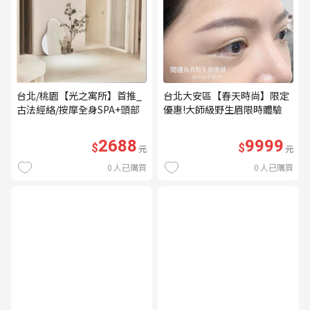
台北/桃園【光之寓所】首推_
台北大安區【春天時尚】限定
古法經絡/按摩全身SPA+頭部
優惠!大師級野生眉限時體驗
舒壓與舒耳共120分鐘贈頌缽
【不指定老師】9999/人 乙堂
共振及餐點(MO)
優惠券（無補色） (MO)
2688
9999
$
$
元
元
0
人已購買
0
人已購買