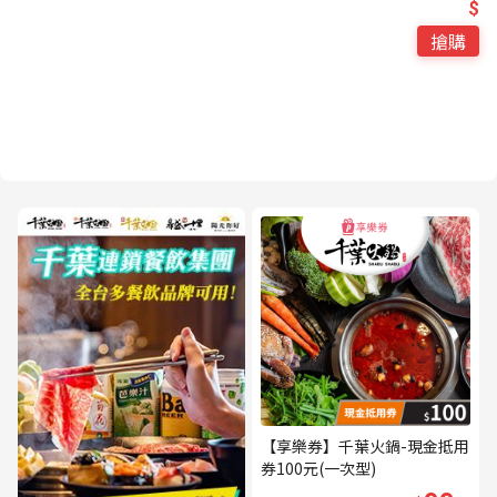
$
搶購
【享樂券】千葉火鍋-現金抵用
券100元(一次型)