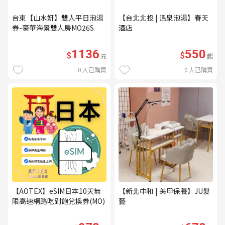
台東【山水妍】雙人平日泡湯
【台北北投 | 溫泉泡湯】春天
券-豪華海景雙人房MO26S
酒店
1136
550
$
$
元
起
0
人已購買
0
人已購買
【AOTEX】eSIM日本10天無
【新北中和 | 美甲保養】JU髮
限高速網路吃到飽兌換券(MO)
藝