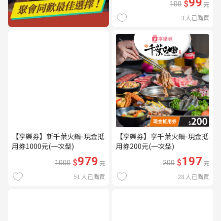
99
$
100
元
3
人已購買
【享樂券】新千葉火鍋-現金抵
【享樂券】享千葉火鍋-現金抵
用券1000元(一次型)
用券200元(一次型)
979
197
$
$
1000
元
200
元
51
人已購買
28
人已購買