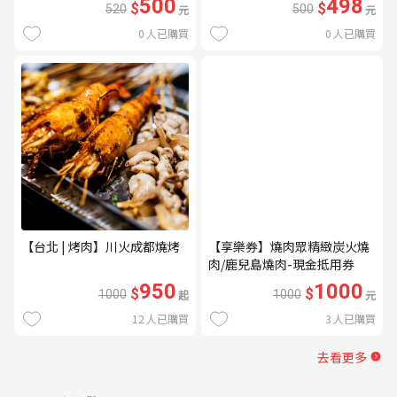
500
498
$
$
520
元
500
元
0
人已購買
0
人已購買
【台北 | 烤肉】川火成都燒烤
【享樂券】燒肉眾精緻炭火燒
肉/鹿兒島燒肉-現金抵用券
1000元(一次型)
950
1000
$
$
1000
起
1000
元
12
人已購買
3
人已購買
去看更多