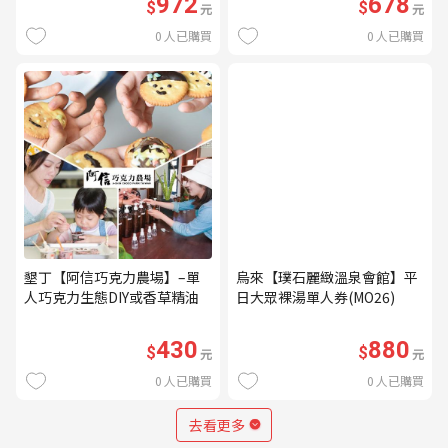
972
678
$
$
元
元
0
人已購買
0
人已購買
墾丁【阿信巧克力農場】–單
烏來【璞石麗緻溫泉會館】平
人巧克力生態DIY或香草精油
日大眾裸湯單人券(MO26)
DIY(不分平假日) (MO)
430
880
$
$
元
元
0
人已購買
0
人已購買
去看更多