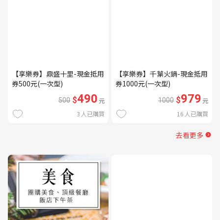
【享樂券】鼎盛十里-現金抵用
【享樂券】千葉火鍋-現金抵用
券500元(一次型)
券1000元(一次型)
490
979
$
$
500
元
1000
元
3
人已購買
16
人已購買
去看更多