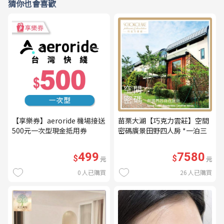
猜你也會喜歡
【享樂券】aeroride 機場接送
苗栗大湖【巧克力雲莊】空間
500元一次型現金抵用券
密碼廣景田野四人房 *一泊三
食* 含早餐+晚餐+下午茶
(MO26)
499
7580
$
$
元
元
0
人已購買
26
人已購買