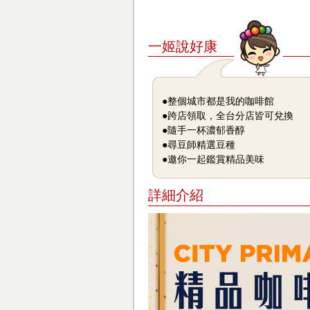
一姬說好康
●整個城市都是我的咖啡館
●跨店領取，全台分店皆可兌換
●隨手一杯濃郁香醇
●尋豆師精選豆種
●邀你一起鑑賞精品美味
詳細介紹