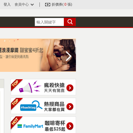
登入
會員中心
折價券(
0
張)