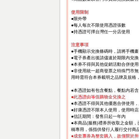
使用限制
●限外帶
●每人每次不限使用憑證張數
●持憑證可擇台灣任一分店使用
注意事項
●手機顯示兌換條碼時，請將手機
●電子券產出後請儘速於期限內兌
●本券不得與其他促銷活動合併使
●非使用統一超商發票之特殊門市無
用時需符合本券載明之品牌及規格
●本憑證如有包含餐點，餐點內若
●此憑證由等值購物金兌換之
●本憑證不得與其他優惠合併使用
●好康憑證不限本人使用，使用時
●信託期間：發售日起一年內
●本商品(服務)禮券所收取之金額
稱專用，係指供發行人履行交付商
●成套票券為整套購入，故僅限於