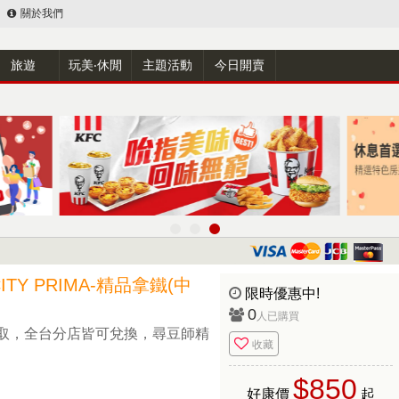
關於我們
旅遊
玩美‧休閒
主題活動
今日開賣
TY PRIMA-精品拿鐵(中
限時優惠中!
0
人已購買
取，全台分店皆可兌換，尋豆師精
收藏
$850
好康價
起