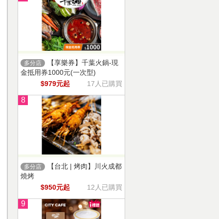
【享樂券】千葉火鍋-現
多分店
金抵用券1000元(一次型)
$979元起
17人已購買
8
【台北 | 烤肉】川火成都
多分店
燒烤
$950元起
12人已購買
9