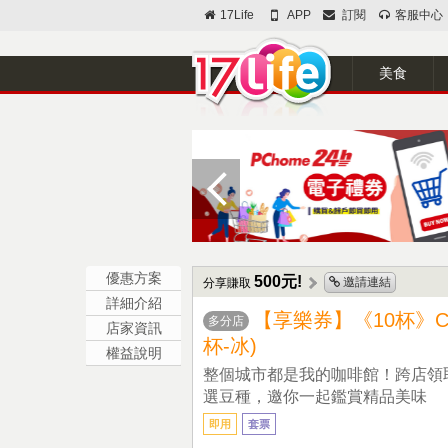
17Life
APP
訂閱
客服中心
美食
優惠方案
500元!
邀請連結
分享賺取
詳細介紹
【享樂券】《10杯》CI
多分店
店家資訊
杯-冰)
權益說明
整個城市都是我的咖啡館！跨店領
選豆種，邀你一起鑑賞精品美味
即用
套票