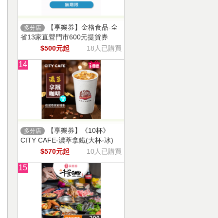
【享樂券】金格食品-全
多分店
省13家直營門市600元提貨券
$500元起
18人已購買
14
【享樂券】《10杯》
多分店
CITY CAFE-濃萃拿鐵(大杯-冰)
$570元起
10人已購買
15