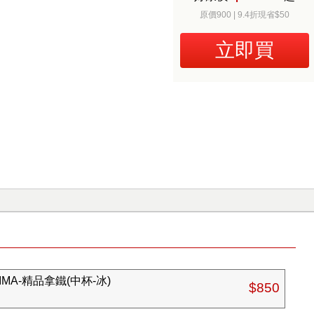
原價900 | 9.4折現省$50
立即買
IMA-精品拿鐵(中杯-冰)
$850