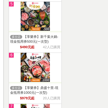
5
【享樂券】新千葉火鍋-
多分店
現金抵用券500元(一次型)
$490元起
42人已購買
6
【享樂券】鼎盛十里-現
多分店
金抵用券1000元(一次型)
$979元起
20人已購買
7