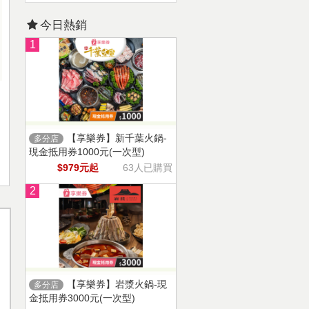
今日熱銷
1
【享樂券】新千葉火鍋-
多分店
現金抵用券1000元(一次型)
$979元起
63人已購買
2
【享樂券】岩漿火鍋-現
多分店
金抵用券3000元(一次型)