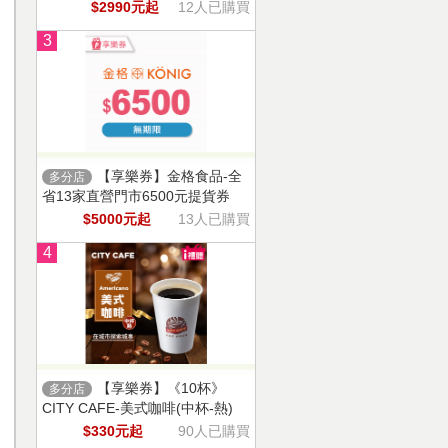
$2990元起
12人已購買
3
【享樂券】金格食品-全
多分店
省13家直營門市6500元提貨券
$5000元起
13人已購買
4
【享樂券】《10杯》
多分店
CITY CAFE-美式咖啡(中杯-熱)
$330元起
90人已購買