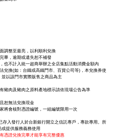
畫面調整至最亮，以利順利兌換
換完畢，逾期或遺失恕不補發
用，也不計入統一超商舉辦之全店集點活動消費金額內
法兌換(如：台鐵或高鐵門市、百貨公司等)，本兌換券使
，並以該門市實際販售之商品為主
含有豬肉及豬肉之原料產地標示請依現場公告為準
，且恕無法兌換現金
店家將會核對憑證編號，一組編號限用一次
，已存入發行人於台新銀行開立之信託專戶，專款專用。所
品或提供服務義務使用
所有憑證兌換完畢才能享有完整優惠