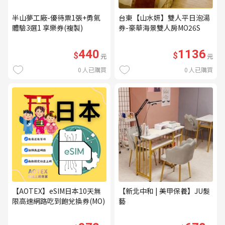
半山夢工廠-優待票1張+勇氣
台東【山水妍】雙人平日泡湯
體驗3選1 享樂券(複製)
券-豪華海景雙人房MO26S
440
1136
$
$
元
元
0
人已購買
0
人已購買
【AOTEX】eSIM日本10天無
【新北中和 | 美甲保養】JU髮
限高速網路吃到飽兌換券(MO)
藝