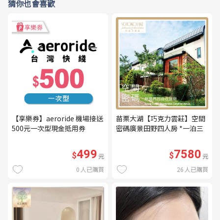
猜你也會喜歡
【享樂券】aeroride 機場接送
苗栗大湖【巧克力雲莊】空間
500元一次型現金抵用券
密碼廣景田野四人房 *一泊三
食* 含早餐+晚餐+下午茶
(MO26)
499
7580
$
$
元
元
0
人已購買
26
人已購買