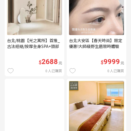
台北/桃園【光之寓所】首推_
台北大安區【春天時尚】限定
古法經絡/按摩全身SPA+頭部
優惠!大師級野生眉限時體驗
舒壓與舒耳共120分鐘贈頌缽
【不指定老師】9999/人 乙堂
共振及餐點(MO)
優惠券（無補色） (MO)
2688
9999
$
$
元
元
0
人已購買
0
人已購買