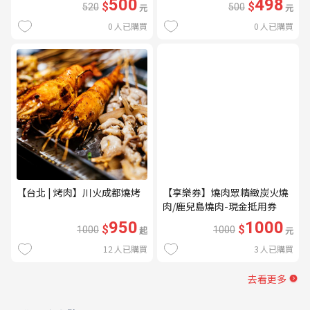
500
498
$
$
520
元
500
元
0
人已購買
0
人已購買
【台北 | 烤肉】川火成都燒烤
【享樂券】燒肉眾精緻炭火燒
肉/鹿兒島燒肉-現金抵用券
1000元(一次型)
950
1000
$
$
1000
起
1000
元
12
人已購買
3
人已購買
去看更多