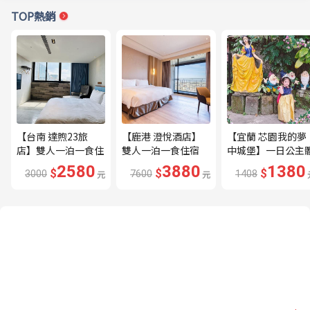
TOP熱銷
【台南 達煦23旅
【鹿港 澄悅酒店】
【宜蘭 芯園我的夢
店】雙人一泊一食住
雙人一泊一食住宿
中城堡】一日公主
宿券---🔥近海安路
券---🔥平日限量升
驗券---🔥含歐式下
2580
3880
1380
$
$
$
3000
元
7600
元
1408
商圈🔥
等家庭房、贈兩小🔥
午茶及換裝🔥