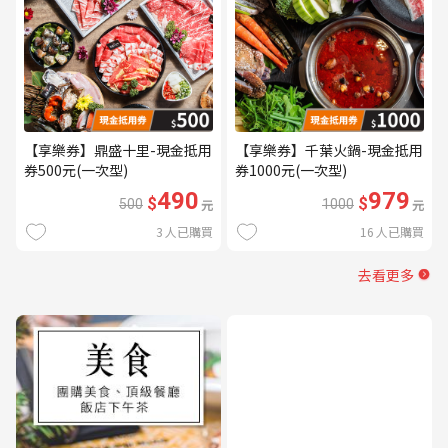
【享樂券】鼎盛十里-現金抵用
【享樂券】千葉火鍋-現金抵用
券500元(一次型)
券1000元(一次型)
490
979
$
$
500
元
1000
元
3
人已購買
16
人已購買
去看更多