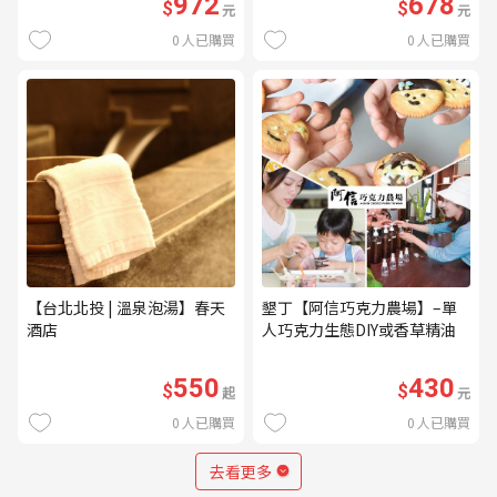
972
678
$
$
元
元
0
人已購買
0
人已購買
【台北北投 | 溫泉泡湯】春天
墾丁【阿信巧克力農場】–單
酒店
人巧克力生態DIY或香草精油
DIY(不分平假日) (MO)
550
430
$
$
起
元
0
人已購買
0
人已購買
去看更多