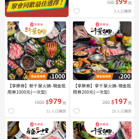
99
$
100
元
3
人已購買
【享樂券】新千葉火鍋-現金抵
【享樂券】享千葉火鍋-現金抵
用券1000元(一次型)
用券200元(一次型)
979
197
$
$
1000
元
200
元
51
人已購買
28
人已購買