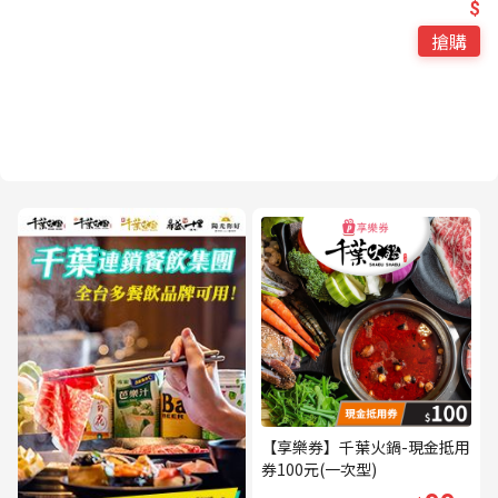
$
搶購
【享樂券】千葉火鍋-現金抵用
券100元(一次型)