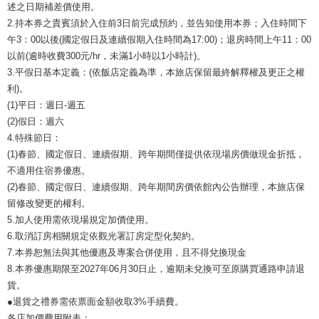
述之日期補差價使用。
2.持本券之貴賓須於入住前3日前完成預約，並告知使用本券；入住時間下
午3：00以後(國定假日及連續假期入住時間為17:00)；退房時間上午11：00
以前(逾時收費300元/hr，未滿1小時以1小時計)。
3.平假日基本定義：(依飯店定義為準，本旅店保留最終解釋權及更正之權
利)。
(1)平日：週日-週五
(2)假日：週六
4.特殊節日：
(1)春節、國定假日、連續假期、跨年期間僅提供依現場房價做現金折抵，
不適用住宿券優惠。
(2)春節、國定假日、連續假期、跨年期間房價依館內公告辦理，本旅店保
留修改變更的權利。
5.加人使用需依現場規定加價使用。
6.取消訂房相關規定依觀光署訂房定型化契約。
7.本券恕無法與其他優惠及專案合併使用，且不得兌換現金
8.本券優惠期限至2027年06月30日止，逾期未兌換可至原購買通路申請退
貨。
●退貨之禮券需依票面金額收取3%手續費。
各店加價費用附表：