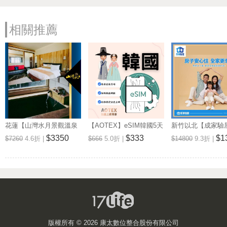
相關推薦
花蓮【山灣水月景觀溫泉
【AOTEX】eSIM韓國5天
新竹以北【成家驗屋
會館】景觀雙人房一泊一
無限高速網路吃到飽兌換
25坪 (三房格局)
$3350
$333
$1
$7260
4.6折 |
$666
5.0折 |
$14800
9.3折 |
食住宿券(MO)
券(MO)
券 (MO)
版權所有 ©
2026 康太數位整合股份有限公司