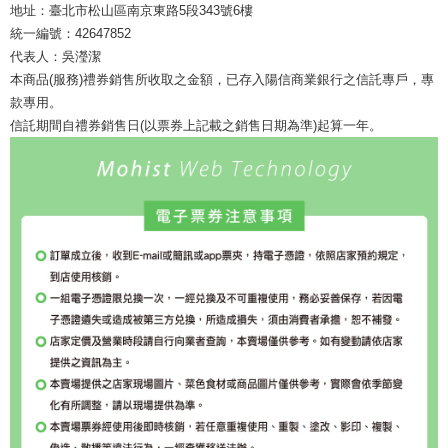
地址：臺北市松山區南京東路5段343號6樓
統一編號：42647852
代表人：吳瀅潔
本商品(服務)禮券銷售所收取之金額，已存入陽信商業銀行之信託專戶，專
款專用。
信託期間自禮券銷售日(以票券上記載之銷售日期為準)起算一年。