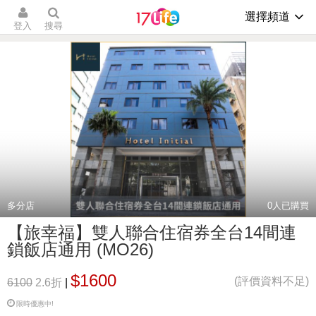
選擇頻道
登入
搜尋
多分店
0
人已購買
【旅幸福】雙人聯合住宿券全台14間連
鎖飯店通用 (MO26)
$1600
(評價資料不足)
6100
2.6折
|
限時優惠中!