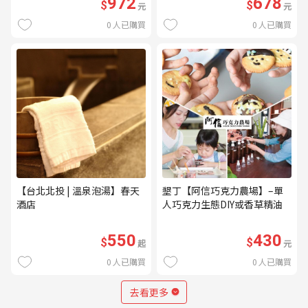
972
678
$
$
元
元
0
人已購買
0
人已購買
【台北北投 | 溫泉泡湯】春天
墾丁【阿信巧克力農場】–單
酒店
人巧克力生態DIY或香草精油
DIY(不分平假日) (MO)
550
430
$
$
起
元
0
人已購買
0
人已購買
去看更多