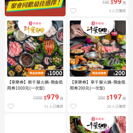
99
$
100
元
3
人已購買
【享樂券】新千葉火鍋-現金抵
【享樂券】享千葉火鍋-現金抵
用券1000元(一次型)
用券200元(一次型)
979
197
$
$
1000
元
200
元
51
人已購買
28
人已購買