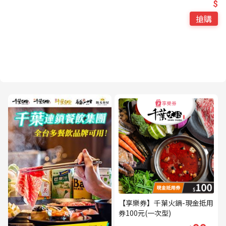
$
搶購
【享樂券】千葉火鍋-現金抵用
券100元(一次型)