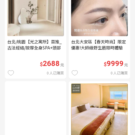
台北/桃園【光之寓所】首推_
台北大安區【春天時尚】限定
古法經絡/按摩全身SPA+頭部
優惠!大師級野生眉限時體驗
舒壓與舒耳共120分鐘贈頌缽
【不指定老師】9999/人 乙堂
共振及餐點(MO)
優惠券（無補色） (MO)
2688
9999
$
$
元
元
0
人已購買
0
人已購買