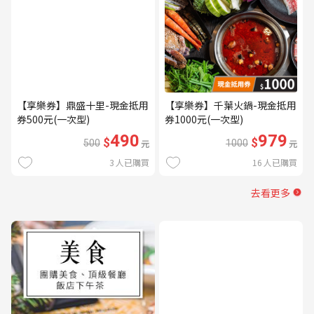
【享樂券】鼎盛十里-現金抵用
【享樂券】千葉火鍋-現金抵用
券500元(一次型)
券1000元(一次型)
490
979
$
$
500
元
1000
元
3
人已購買
16
人已購買
去看更多