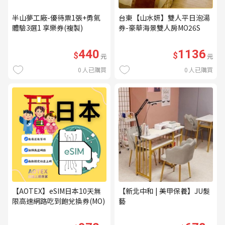
半山夢工廠-優待票1張+勇氣
台東【山水妍】雙人平日泡湯
體驗3選1 享樂券(複製)
券-豪華海景雙人房MO26S
440
1136
$
$
元
元
0
人已購買
0
人已購買
【AOTEX】eSIM日本10天無
【新北中和 | 美甲保養】JU髮
限高速網路吃到飽兌換券(MO)
藝