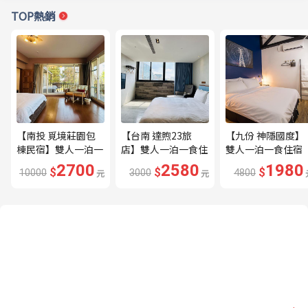
TOP熱銷
【南投 覓境莊園包
【台南 達煦23旅
【九份 神隱國度】
棟民宿】雙人一泊一
店】雙人一泊一食住
雙人一泊一食住宿
食住宿券---🔥平日
宿券---🔥近海安路
券---🔥隱身山城的
2700
2580
1980
$
$
$
10000
元
3000
元
4800
贈下午茶、兩張券即
商圈🔥
秘境住宿🔥
可包棟🔥