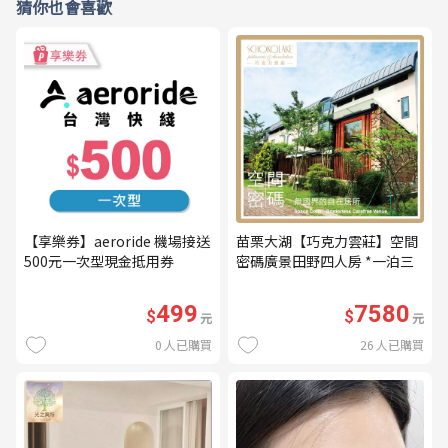
猜你也會喜歡
【享樂券】aeroride 機場接送
苗栗大湖【巧克力雲莊】空間
500元一次型現金抵用券
密碼廣景田野四人房 *一泊三
食* 含早餐+晚餐+下午茶
(MO26)
499
7580
$
$
元
元
0
人已購買
26
人已購買