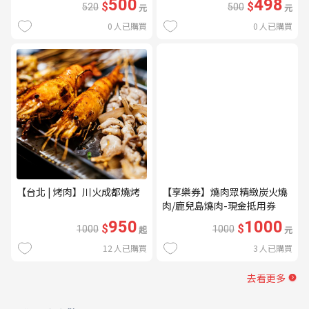
500
498
$
$
520
元
500
元
0
人已購買
0
人已購買
【台北 | 烤肉】川火成都燒烤
【享樂券】燒肉眾精緻炭火燒
肉/鹿兒島燒肉-現金抵用券
1000元(一次型)
950
1000
$
$
1000
起
1000
元
12
人已購買
3
人已購買
去看更多