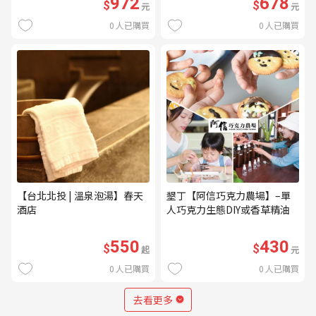
972
678
$
$
元
元
0
人已購買
0
人已購買
【台北北投 | 溫泉泡湯】春天
墾丁【阿信巧克力農場】–單
酒店
人巧克力生態DIY或香草精油
DIY(不分平假日) (MO)
550
430
$
$
起
元
0
人已購買
0
人已購買
去看更多