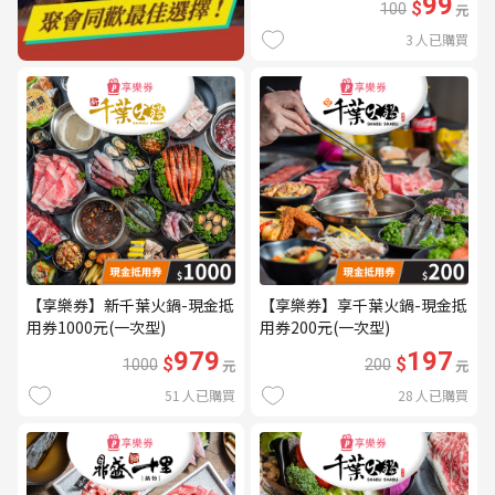
99
$
100
元
3
人已購買
【享樂券】新千葉火鍋-現金抵
【享樂券】享千葉火鍋-現金抵
用券1000元(一次型)
用券200元(一次型)
979
197
$
$
1000
元
200
元
51
人已購買
28
人已購買