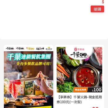
$
搶購
【享樂券】千葉火鍋-現金抵用
券100元(一次型)