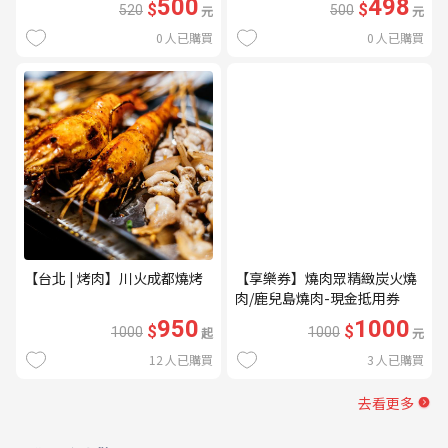
500
498
$
$
520
元
500
元
0
人已購買
0
人已購買
【台北 | 烤肉】川火成都燒烤
【享樂券】燒肉眾精緻炭火燒
肉/鹿兒島燒肉-現金抵用券
1000元(一次型)
950
1000
$
$
1000
起
1000
元
12
人已購買
3
人已購買
去看更多