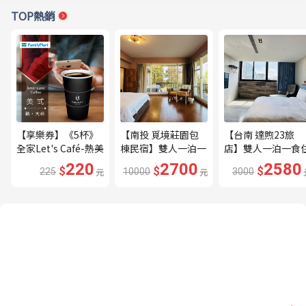
TOP熱銷
【享樂券】《5杯》
【南投 覓境莊園包
【台南 達煦23旅
全家Let's Café-熱美
棟民宿】雙人一泊一
店】雙人一泊一食
式(大杯)
食住宿券---🔥平日
宿券---🔥近海安路
220
2700
2580
$
$
$
225
元
10000
元
3000
贈下午茶、兩張券即
商圈🔥
可包棟🔥