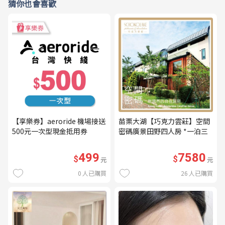
猜你也會喜歡
【享樂券】aeroride 機場接送
苗栗大湖【巧克力雲莊】空間
500元一次型現金抵用券
密碼廣景田野四人房 *一泊三
食* 含早餐+晚餐+下午茶
(MO26)
499
7580
$
$
元
元
0
人已購買
26
人已購買