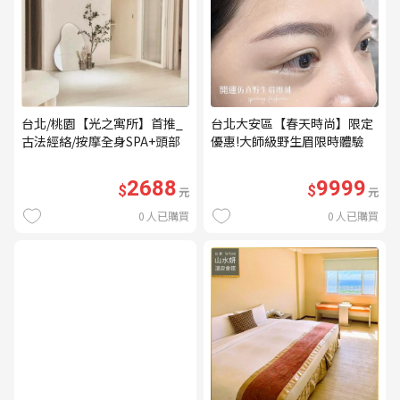
台北/桃園【光之寓所】首推_
台北大安區【春天時尚】限定
古法經絡/按摩全身SPA+頭部
優惠!大師級野生眉限時體驗
舒壓與舒耳共120分鐘贈頌缽
【不指定老師】9999/人 乙堂
共振及餐點(MO)
優惠券（無補色） (MO)
2688
9999
$
$
元
元
0
人已購買
0
人已購買