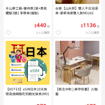
半山夢工廠-優待票1張+勇氣
台東【山水妍】雙人平日泡湯
體驗3選1 享樂券(複製)
券-豪華海景雙人房MO26S
440
1136
$
$
元
元
0
人已購買
0
人已購買
【AOTEX】eSIM日本10天無
【新北中和 | 美甲保養】JU髮
限高速網路吃到飽兌換券(MO)
藝