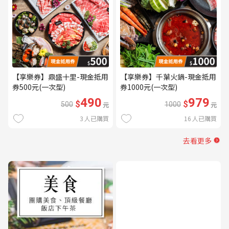
【享樂券】鼎盛十里-現金抵用
【享樂券】千葉火鍋-現金抵用
券500元(一次型)
券1000元(一次型)
490
979
$
$
500
元
1000
元
3
人已購買
16
人已購買
去看更多