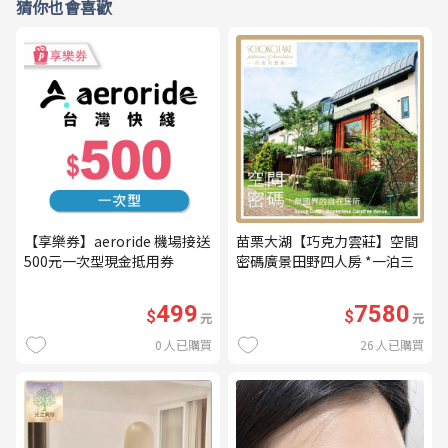
猜你也會喜歡
【享樂券】aeroride 機場接送
苗栗大湖【巧克力雲莊】空間
500元一次型現金抵用券
密碼廣景田野四人房 *一泊三
食* 含早餐+晚餐+下午茶
(MO26)
499
7580
$
$
元
元
0
人已購買
26
人已購買