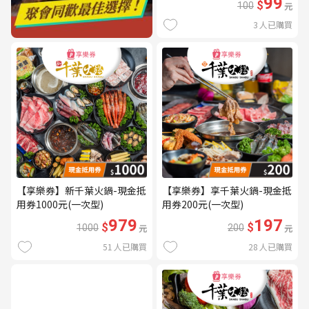
99
$
100
元
3
人已購買
【享樂券】新千葉火鍋-現金抵
【享樂券】享千葉火鍋-現金抵
用券1000元(一次型)
用券200元(一次型)
979
197
$
$
1000
元
200
元
51
人已購買
28
人已購買