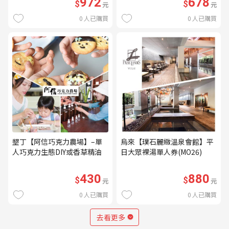
972
678
$
$
元
元
0
人已購買
0
人已購買
墾丁【阿信巧克力農場】–單
烏來【璞石麗緻溫泉會館】平
人巧克力生態DIY或香草精油
日大眾裸湯單人券(MO26)
DIY(不分平假日) (MO)
430
880
$
$
元
元
0
人已購買
0
人已購買
去看更多