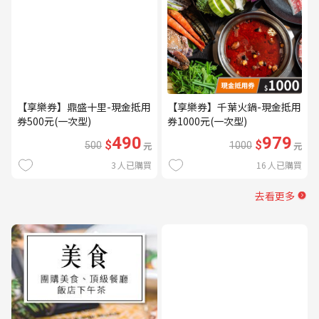
【享樂券】鼎盛十里-現金抵用
【享樂券】千葉火鍋-現金抵用
券500元(一次型)
券1000元(一次型)
490
979
$
$
500
元
1000
元
3
人已購買
16
人已購買
去看更多