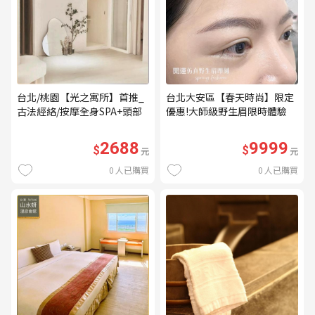
台北/桃園【光之寓所】首推_
台北大安區【春天時尚】限定
古法經絡/按摩全身SPA+頭部
優惠!大師級野生眉限時體驗
舒壓與舒耳共120分鐘贈頌缽
【不指定老師】9999/人 乙堂
共振及餐點(MO)
優惠券（無補色） (MO)
2688
9999
$
$
元
元
0
人已購買
0
人已購買