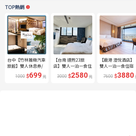
TOP熱銷
台中【竹林雅緻汽車
【台南 達煦23旅
【鹿港 澄悅酒店】
旅館】雙人休息券/
店】雙人一泊一食住
雙人一泊一食住宿
平假日適用MO26
宿券---🔥近海安路
券---🔥平日限量升
699
2580
3880
$
$
$
1000
元
3000
元
7600
商圈🔥
等家庭房、贈兩小