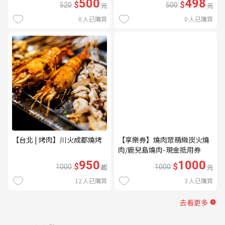
500
498
$
$
520
元
500
元
0
人已購買
0
人已購買
【台北 | 烤肉】川火成都燒烤
【享樂券】燒肉眾精緻炭火燒
肉/鹿兒島燒肉-現金抵用券
1000元(一次型)
950
1000
$
$
1000
起
1000
元
12
人已購買
3
人已購買
去看更多