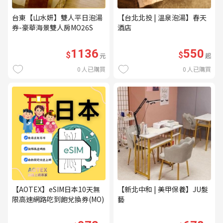
台東【山水妍】雙人平日泡湯
【台北北投 | 溫泉泡湯】春天
券-豪華海景雙人房MO26S
酒店
1136
550
$
$
元
起
0
人已購買
0
人已購買
【AOTEX】eSIM日本10天無
【新北中和 | 美甲保養】JU髮
限高速網路吃到飽兌換券(MO)
藝