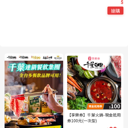
$
搶購
【享樂券】千葉火鍋-現金抵用
券100元(一次型)