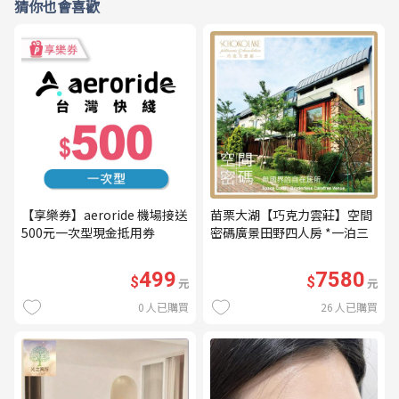
猜你也會喜歡
【享樂券】aeroride 機場接送
苗栗大湖【巧克力雲莊】空間
500元一次型現金抵用券
密碼廣景田野四人房 *一泊三
食* 含早餐+晚餐+下午茶
(MO26)
499
7580
$
$
元
元
0
人已購買
26
人已購買