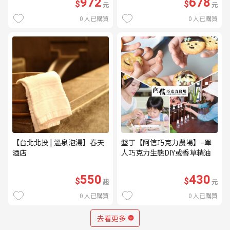
972
678
$
$
元
元
0
人已購買
0
人已購買
【台北北投 | 溫泉泡湯】春天
墾丁【阿信巧克力農場】–單
酒店
人巧克力生態DIY或香草精油
DIY(不分平假日) (MO)
550
430
$
$
起
元
0
人已購買
0
人已購買
去看更多