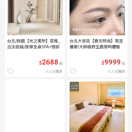
台北/桃園【光之寓所】首推_
台北大安區【春天時尚】限定
古法經絡/按摩全身SPA+頭部
優惠!大師級野生眉限時體驗
舒壓與舒耳共120分鐘贈頌缽
【不指定老師】9999/人 乙堂
共振及餐點(MO)
優惠券（無補色） (MO)
2688
9999
$
$
元
元
0
人已購買
0
人已購買