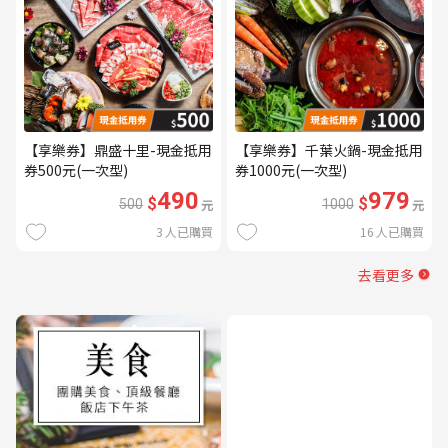
【享樂券】鼎盛十里-現金抵用
【享樂券】千葉火鍋-現金抵用
券500元(一次型)
券1000元(一次型)
490
979
$
$
500
元
1000
元
3
人已購買
16
人已購買
去看更多