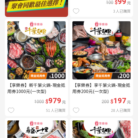
99
$
100
元
3
人已購買
【享樂券】新千葉火鍋-現金抵
【享樂券】享千葉火鍋-現金抵
用券1000元(一次型)
用券200元(一次型)
979
197
$
$
1000
元
200
元
51
人已購買
28
人已購買