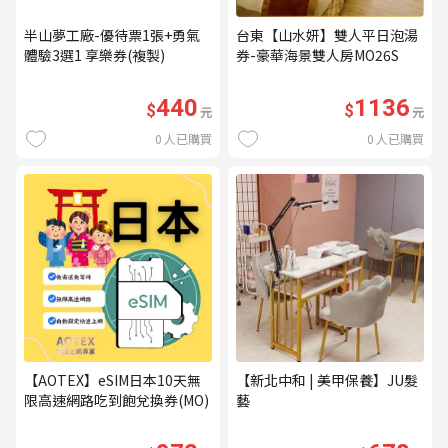
半山夢工廠-優待票1張+勇氣
台東【山水妍】雙人平日泡湯
體驗3選1 享樂券(複製)
券-豪華海景雙人房MO26S
440
1136
$
$
元
元
0
人已購買
0
人已購買
【AOTEX】eSIM日本10天無
【新北中和 | 美甲保養】JU髮
限高速網路吃到飽兌換券(MO)
藝