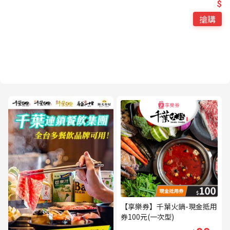
$
搶購
【享樂券】千葉火鍋-現金抵用
券100元(一次型)