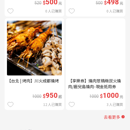
500
498
$
$
520
元
500
元
0
人已購買
0
人已購買
【台北 | 烤肉】川火成都燒烤
【享樂券】燒肉眾精緻炭火燒
肉/鹿兒島燒肉-現金抵用券
1000元(一次型)
950
1000
$
$
1000
起
1000
元
12
人已購買
3
人已購買
去看更多