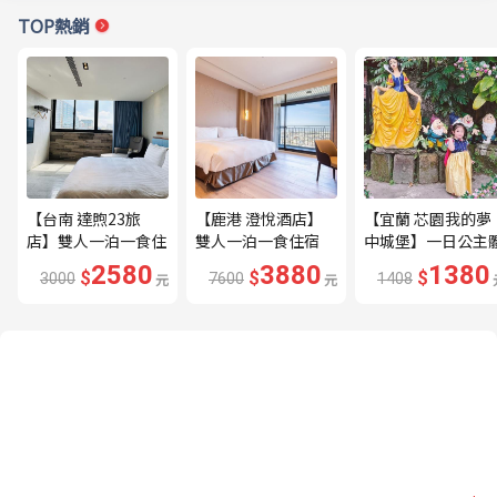
TOP熱銷
【台南 達煦23旅
【鹿港 澄悅酒店】
【宜蘭 芯園我的夢
店】雙人一泊一食住
雙人一泊一食住宿
中城堡】一日公主
宿券---🔥近海安路
券---🔥平日限量升
驗券---🔥含歐式下
2580
3880
1380
$
$
$
3000
元
7600
元
1408
商圈🔥
等家庭房、贈兩小🔥
午茶及換裝🔥