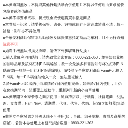
●本券逾期無效，不得與其他行銷活動合併使用且不得以任何理由要求補發
兌換券或等值商品
●本券不得要求找零、折抵現金或優惠購買非指定商品
●本券採不記名，請妥善保管。遺失、毀損或保存不當造成辨識不清，恕不
補發；影印亦不得使用
●全家便利商店保留本活動修改及購買優惠指定商品之權利，且不另行通知
注意事項
●如遇手機無法掃描兌換時，請依下列步驟進行兌換：
1.輸入此紅利PIN碼前，請先致電全家客服：0800-221-363，並告知欲兌換
的咖啡品項及該杯紅利PIN碼編號，欲一次兌換多杯需告知每杯的紅利PIN
碼編號(一杯即一組紅利PIN碼編號)。而後請至全家便利商店FamiPort輸入
PIN碼。每一PIN碼僅能輸入一次，無法重複輸入
2.於FamiPort印出的小白單請於7日內使用完畢，如未於7日內使用，且仍
在兌換期間內，請重覆上述動作，重新列印新的小白單使用
●本券限開立全家發票之商店使用；隨買跨店取、行動購、社群電商、兌點
趣、食食購、FamiNow、週期購、代收、代售、代銷、菸酒(含加熱器)無法
使用
●非開立全家發票之特殊店鋪不可使用(如：台鐵、部分學校、廠辦及商場的
店鋪)，若對本券使用上有疑問請洽客服：0800-221-363