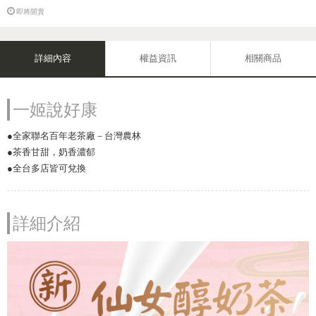
即將開賣
詳細內容
權益資訊
相關商品
一姬說好康
●全家聯名百年老茶廠－台灣農林
●茶香甘甜，奶香濃郁
●全台多店皆可兌換
詳細介紹