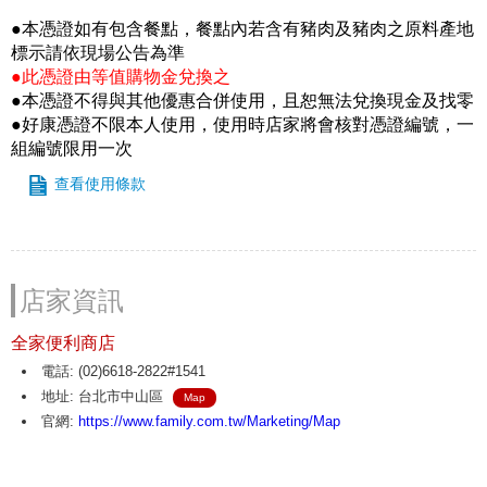
●本憑證如有包含餐點，餐點內若含有豬肉及豬肉之原料產地
標示請依現場公告為準
●此憑證由等值購物金兌換之
●本憑證不得與其他優惠合併使用，且恕無法兌換現金及找零
●好康憑證不限本人使用，使用時店家將會核對憑證編號，一
組編號限用一次
查看使用條款
店家資訊
全家便利商店
電話: (02)6618-2822#1541
地址: 台北市中山區
Map
官網:
https://www.family.com.tw/Marketing/Map