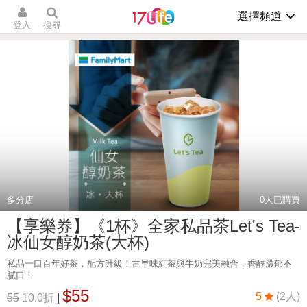
選擇頻道
登入
搜尋
多分店
0
人已購買
【享樂券】《1杯》全家私品茶Let's Tea-
冰仙女醇奶茶(大杯)
私品一口百年好茶，配方升級！古早味紅茶與牛奶完美融合，香醇濃郁不
膩口！
$55
5
(2人)
55
10.0折
|