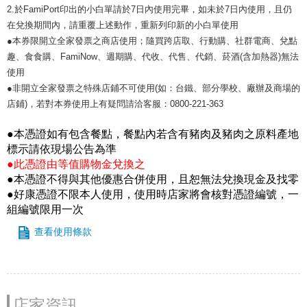
2.於FamiPort印出的小白單請於7日內使用完畢，如未於7日內使用，且仍
在兌換期間內，請重覆上述動作，重新列印新的小白單使用
●本券限開立全家發票之商店使用；隨買跨店取、行動購、社群電商、兌點
趣、食食購、FamiNow、週期購、代收、代售、代銷、菸酒(含加熱器)無法
使用
●非開立全家發票之特殊店鋪不可使用(如：台鐵、部分學校、廠辦及商場的
店鋪)，若對本券使用上有疑問請洽客服：0800-221-363
●本憑證如有包含餐點，餐點內若含有豬肉及豬肉之原料產地
標示請依現場公告為準
●此憑證由等值購物金兌換之
●本憑證不得與其他優惠合併使用，且恕無法兌換現金及找零
●好康憑證不限本人使用，使用時店家將會核對憑證編號，一
組編號限用一次
查看使用條款
店家資訊