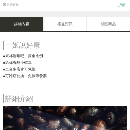
折價
即將開賣
詳細內容
權益資訊
相關商品
一姬說好康
●來杯咖啡吧！黃金比例
●給你香醇小確幸
●全台多店皆可兌換
●可跨店兌換、免攜帶發票
詳細介紹