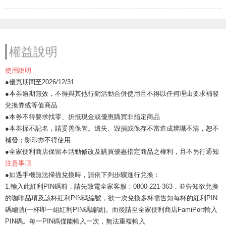
權益說明
使用說明
●優惠期間至2026/12/31
●本券逾期無效，不得與其他行銷活動合併使用且不得以任何理由要求補發
兌換券或等值商品
●本券不得要求找零、折抵現金或優惠購買非指定商品
●本券採不記名，請妥善保管。遺失、毀損或保存不當造成辨識不清，恕不
補發；影印亦不得使用
●全家便利商店保留本活動修改及購買優惠指定商品之權利，且不另行通知
注意事項
●如遇手機無法掃描兌換時，請依下列步驟進行兌換：
1.輸入此紅利PIN碼前，請先致電全家客服：0800-221-363，並告知欲兌換
的咖啡品項及該杯紅利PIN碼編號，欲一次兌換多杯需告知每杯的紅利PIN
碼編號(一杯即一組紅利PIN碼編號)。而後請至全家便利商店FamiPort輸入
PIN碼。每一PIN碼僅能輸入一次，無法重複輸入