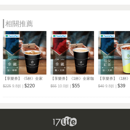
相關推薦
【享樂券】《5杯》全家
【享樂券】《1杯》全家咖
【享樂券】《1杯
Let's Café-冰拿鐵(中杯)
啡Let's Café-熱拿鐵(大杯)
品茶Let's Tea-
$220
$55
$39
$225
9.8折 |
$55
10.0折 |
$40
9.8折 |
(大杯)