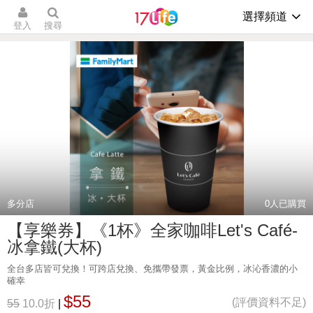
選擇頻道
登入
搜尋
多分店
0
人已購買
【享樂券】《1杯》全家咖啡Let's Café-
冰拿鐵(大杯)
全台多店皆可兌換！可跨店兌換、免攜帶發票，黃金比例，冰沁香濃的小
確幸
$55
(評價資料不足)
55
10.0折
|