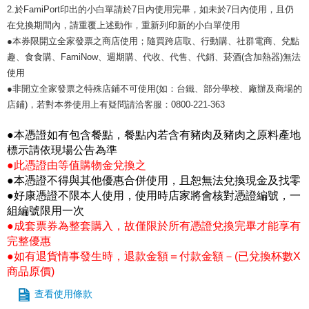
2.於FamiPort印出的小白單請於7日內使用完畢，如未於7日內使用，且仍
在兌換期間內，請重覆上述動作，重新列印新的小白單使用
●本券限開立全家發票之商店使用；隨買跨店取、行動購、社群電商、兌點
趣、食食購、FamiNow、週期購、代收、代售、代銷、菸酒(含加熱器)無法
使用
●非開立全家發票之特殊店鋪不可使用(如：台鐵、部分學校、廠辦及商場的
店鋪)，若對本券使用上有疑問請洽客服：0800-221-363
●本憑證如有包含餐點，餐點內若含有豬肉及豬肉之原料產地
標示請依現場公告為準
●此憑證由等值購物金兌換之
●本憑證不得與其他優惠合併使用，且恕無法兌換現金及找零
●好康憑證不限本人使用，使用時店家將會核對憑證編號，一
組編號限用一次
●成套票券為整套購入，故僅限於所有憑證兌換完畢才能享有
完整優惠
●如有退貨情事發生時，退款金額＝付款金額－(已兌換杯數X
商品原價)
查看使用條款