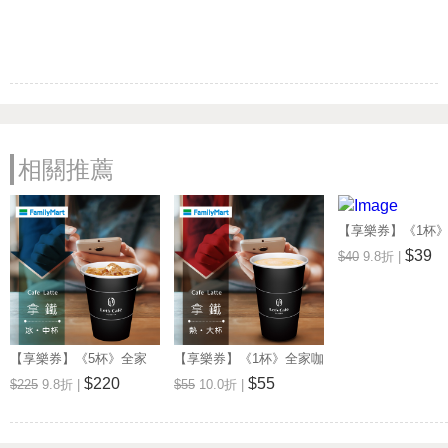
相關推薦
【享樂券】《1杯
品茶Let's Tea-
$39
$40
9.8折 |
(大杯)
【享樂券】《5杯》全家
【享樂券】《1杯》全家咖
Let's Café-冰拿鐵(中杯)
啡Let's Café-熱拿鐵(大杯)
$220
$55
$225
9.8折 |
$55
10.0折 |