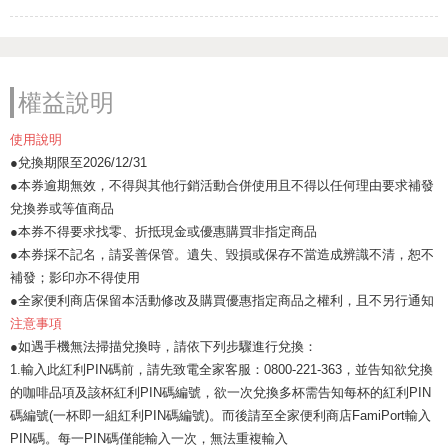
權益說明
使用說明
●兌換期限至2026/12/31
●本券逾期無效，不得與其他行銷活動合併使用且不得以任何理由要求補發
兌換券或等值商品
●本券不得要求找零、折抵現金或優惠購買非指定商品
●本券採不記名，請妥善保管。遺失、毀損或保存不當造成辨識不清，恕不
補發；影印亦不得使用
●全家便利商店保留本活動修改及購買優惠指定商品之權利，且不另行通知
注意事項
●如遇手機無法掃描兌換時，請依下列步驟進行兌換：
1.輸入此紅利PIN碼前，請先致電全家客服：0800-221-363，並告知欲兌換
的咖啡品項及該杯紅利PIN碼編號，欲一次兌換多杯需告知每杯的紅利PIN
碼編號(一杯即一組紅利PIN碼編號)。而後請至全家便利商店FamiPort輸入
PIN碼。每一PIN碼僅能輸入一次，無法重複輸入