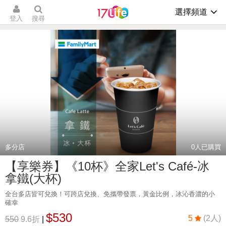
選擇頻道
登入
搜尋
多分店
0
人已購買
【享樂券】《10杯》全家Let's Café-冰
拿鐵(大杯)
全台多店皆可兌換！可跨店兌換、免攜帶發票，黃金比例，冰沁香濃的小
確幸
$530
5
(2人)
550
9.6折
|