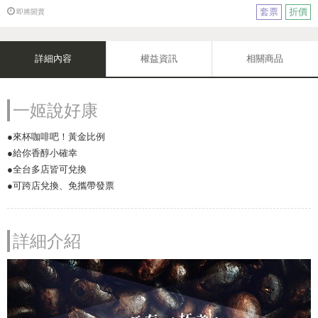
套票
折價
即將開賣
詳細內容
權益資訊
相關商品
一姬說好康
●來杯咖啡吧！黃金比例
●給你香醇小確幸
●全台多店皆可兌換
●可跨店兌換、免攜帶發票
詳細介紹