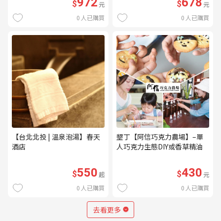
972
678
$
$
元
元
0
人已購買
0
人已購買
【台北北投 | 溫泉泡湯】春天
墾丁【阿信巧克力農場】–單
酒店
人巧克力生態DIY或香草精油
DIY(不分平假日) (MO)
550
430
$
$
起
元
0
人已購買
0
人已購買
去看更多