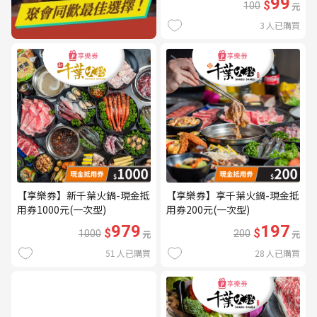
99
$
100
元
3
人已購買
【享樂券】新千葉火鍋-現金抵
【享樂券】享千葉火鍋-現金抵
用券1000元(一次型)
用券200元(一次型)
979
197
$
$
1000
元
200
元
51
人已購買
28
人已購買