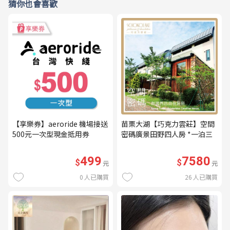
猜你也會喜歡
【享樂券】aeroride 機場接送
苗栗大湖【巧克力雲莊】空間
500元一次型現金抵用券
密碼廣景田野四人房 *一泊三
食* 含早餐+晚餐+下午茶
(MO26)
499
7580
$
$
元
元
0
人已購買
26
人已購買