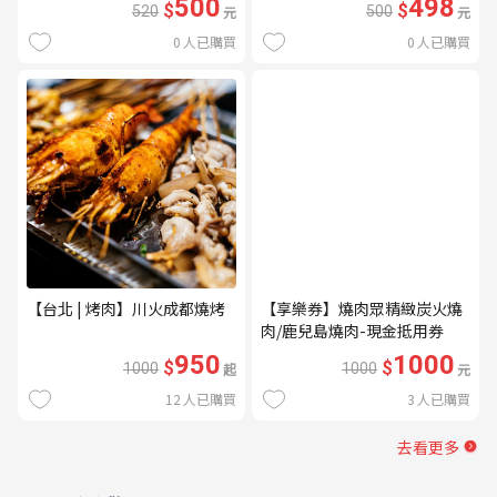
500
498
$
$
520
元
500
元
0
人已購買
0
人已購買
【台北 | 烤肉】川火成都燒烤
【享樂券】燒肉眾精緻炭火燒
肉/鹿兒島燒肉-現金抵用券
1000元(一次型)
950
1000
$
$
1000
起
1000
元
12
人已購買
3
人已購買
去看更多