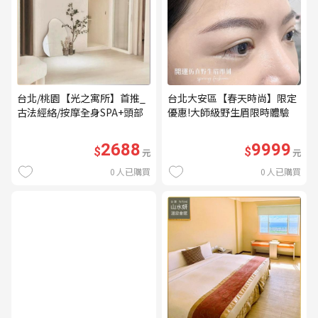
台北/桃園【光之寓所】首推_
台北大安區【春天時尚】限定
古法經絡/按摩全身SPA+頭部
優惠!大師級野生眉限時體驗
舒壓與舒耳共120分鐘贈頌缽
【不指定老師】9999/人 乙堂
共振及餐點(MO)
優惠券（無補色） (MO)
2688
9999
$
$
元
元
0
人已購買
0
人已購買