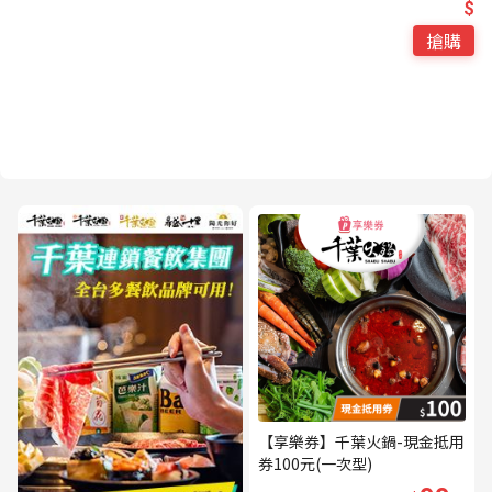
$
搶購
【享樂券】千葉火鍋-現金抵用
券100元(一次型)