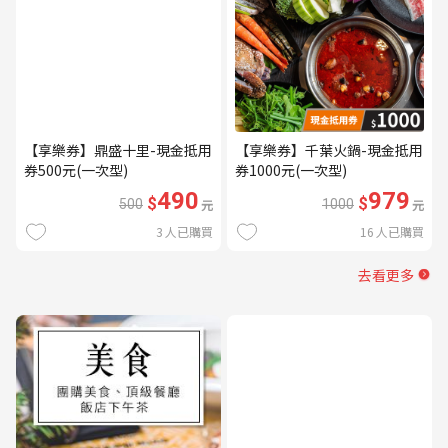
【享樂券】鼎盛十里-現金抵用
【享樂券】千葉火鍋-現金抵用
券500元(一次型)
券1000元(一次型)
490
979
$
$
500
元
1000
元
3
人已購買
16
人已購買
去看更多