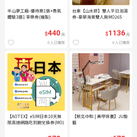
半山夢工廠-優待票1張+勇氣
台東【山水妍】雙人平日泡湯
體驗3選1 享樂券(複製)
券-豪華海景雙人房MO26S
440
1136
$
$
元
元
0
人已購買
0
人已購買
【AOTEX】eSIM日本10天無
【新北中和 | 美甲保養】JU髮
限高速網路吃到飽兌換券(MO)
藝