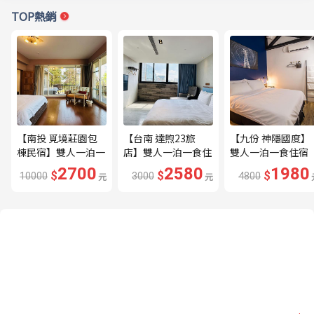
TOP熱銷
【南投 覓境莊園包
【台南 達煦23旅
【九份 神隱國度】
棟民宿】雙人一泊一
店】雙人一泊一食住
雙人一泊一食住宿
食住宿券---🔥平日
宿券---🔥近海安路
券---🔥隱身山城的
2700
2580
1980
$
$
$
10000
元
3000
元
4800
贈下午茶、兩張券即
商圈🔥
秘境住宿🔥
可包棟🔥