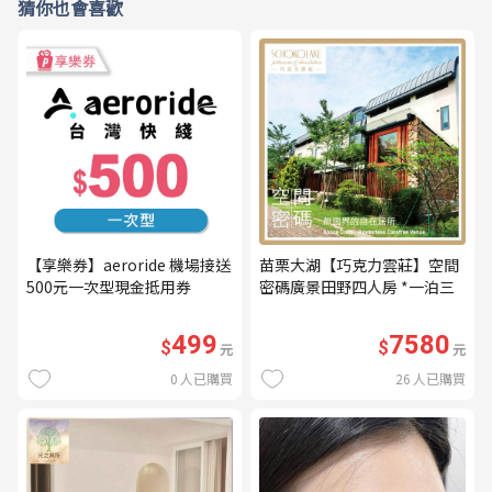
猜你也會喜歡
【享樂券】aeroride 機場接送
苗栗大湖【巧克力雲莊】空間
500元一次型現金抵用券
密碼廣景田野四人房 *一泊三
食* 含早餐+晚餐+下午茶
(MO26)
499
7580
$
$
元
元
0
人已購買
26
人已購買