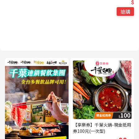
$
搶購
【享樂券】千葉火鍋-現金抵用
券100元(一次型)