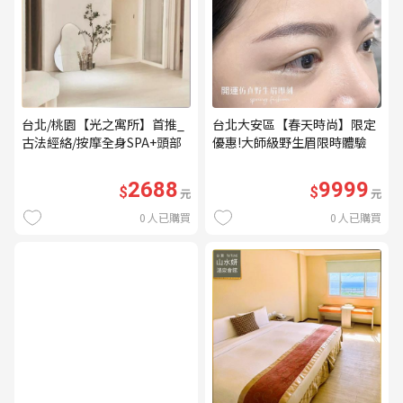
台北/桃園【光之寓所】首推_
台北大安區【春天時尚】限定
古法經絡/按摩全身SPA+頭部
優惠!大師級野生眉限時體驗
舒壓與舒耳共120分鐘贈頌缽
【不指定老師】9999/人 乙堂
共振及餐點(MO)
優惠券（無補色） (MO)
2688
9999
$
$
元
元
0
人已購買
0
人已購買