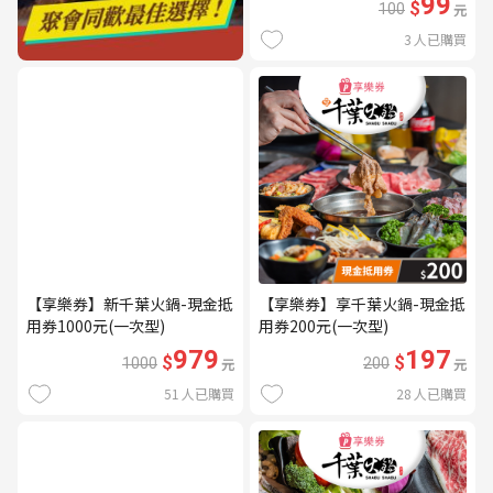
99
$
100
元
3
人已購買
【享樂券】新千葉火鍋-現金抵
【享樂券】享千葉火鍋-現金抵
用券1000元(一次型)
用券200元(一次型)
979
197
$
$
1000
元
200
元
51
人已購買
28
人已購買