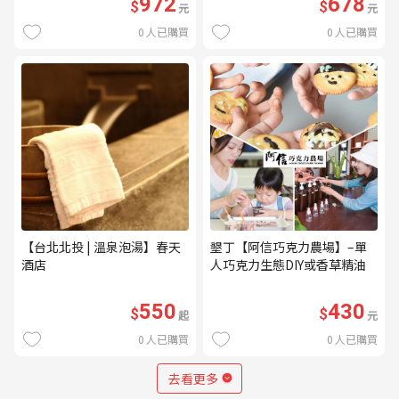
972
678
$
$
元
元
0
人已購買
0
人已購買
【台北北投 | 溫泉泡湯】春天
墾丁【阿信巧克力農場】–單
酒店
人巧克力生態DIY或香草精油
DIY(不分平假日) (MO)
550
430
$
$
起
元
0
人已購買
0
人已購買
去看更多