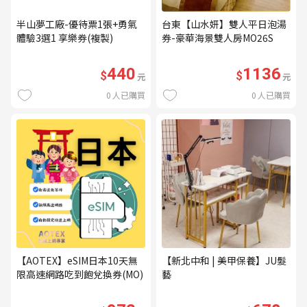
半山夢工廠-優待票1張+勇氣
台東【山水妍】雙人平日泡湯
體驗3選1 享樂券(複製)
券-豪華海景雙人房MO26S
440
1136
$
$
元
元
0
人已購買
0
人已購買
【AOTEX】eSIM日本10天無
【新北中和 | 美甲保養】JU髮
限高速網路吃到飽兌換券(MO)
藝