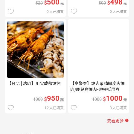
500
498
$
$
520
元
500
元
0
人已購買
0
人已購買
【台北 | 烤肉】川火成都燒烤
【享樂券】燒肉眾精緻炭火燒
肉/鹿兒島燒肉-現金抵用券
1000元(一次型)
950
1000
$
$
1000
起
1000
元
12
人已購買
3
人已購買
去看更多