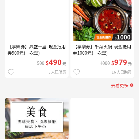
【享樂券】鼎盛十里-現金抵用
【享樂券】千葉火鍋-現金抵用
券500元(一次型)
券1000元(一次型)
490
979
$
$
500
元
1000
元
3
人已購買
16
人已購買
去看更多