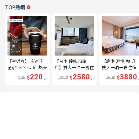
TOP熱銷
【享樂券】《5杯》
【台南 達煦23旅
【鹿港 澄悅酒店】
全家Let's Café-熱美
店】雙人一泊一食住
雙人一泊一食住宿
式(大杯)
宿券---🔥近海安路
券---🔥平日限量升
220
2580
3880
$
$
$
225
元
3000
元
7600
商圈🔥
等家庭房、贈兩小