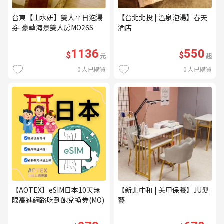
台東【山水妍】雙人平日泡湯
【台北北投 | 溫泉泡湯】春天
券-豪華海景雙人房MO26S
酒店
1136
550
$
$
元
起
0
人已購買
0
人已購買
【AOTEX】eSIM日本10天無
【新北中和 | 美甲保養】JU髮
限高速網路吃到飽兌換券(MO)
藝