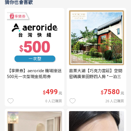
猜你也會喜歡
【享樂券】aeroride 機場接送
苗栗大湖【巧克力雲莊】空間
500元一次型現金抵用券
密碼廣景田野四人房 *一泊三
食* 含早餐+晚餐+下午茶
(MO26)
499
7580
$
$
元
元
0
人已購買
26
人已購買