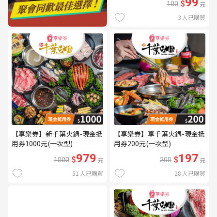
99
$
100
元
3
人已購買
【享樂券】新千葉火鍋-現金抵
【享樂券】享千葉火鍋-現金抵
用券1000元(一次型)
用券200元(一次型)
979
197
$
$
1000
元
200
元
51
人已購買
28
人已購買