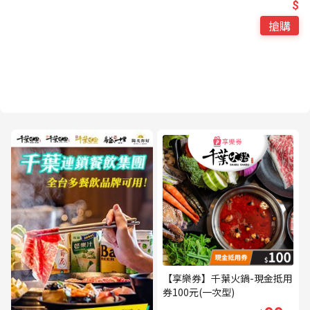
$
搶購
【享樂券】千葉火鍋-現金抵用
券100元(一次型)