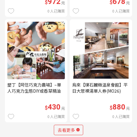
972
678
$
$
元
元
0
人已購買
0
人已購買
墾丁【阿信巧克力農場】–單
烏來【璞石麗緻溫泉會館】平
人巧克力生態DIY或香草精油
日大眾裸湯單人券(MO26)
DIY(不分平假日) (MO)
430
880
$
$
元
元
0
人已購買
0
人已購買
去看更多