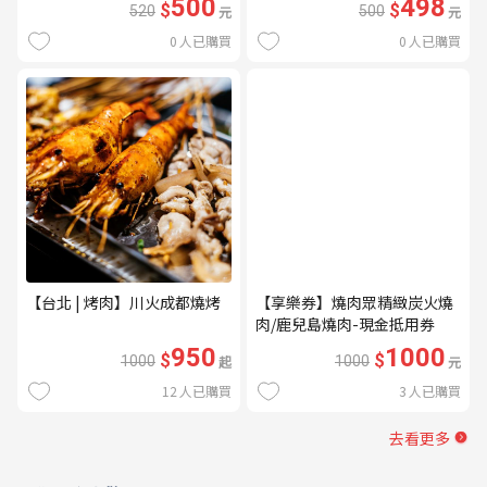
500
498
$
$
520
元
500
元
0
人已購買
0
人已購買
【台北 | 烤肉】川火成都燒烤
【享樂券】燒肉眾精緻炭火燒
肉/鹿兒島燒肉-現金抵用券
1000元(一次型)
950
1000
$
$
1000
起
1000
元
12
人已購買
3
人已購買
去看更多