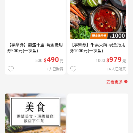
【享樂券】鼎盛十里-現金抵用
【享樂券】千葉火鍋-現金抵用
券500元(一次型)
券1000元(一次型)
490
979
$
$
500
元
1000
元
3
人已購買
16
人已購買
去看更多