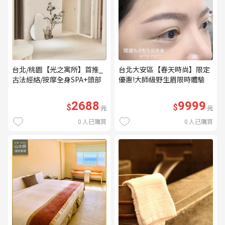
台北/桃園【光之寓所】首推_
台北大安區【春天時尚】限定
古法經絡/按摩全身SPA+頭部
優惠!大師級野生眉限時體驗
舒壓與舒耳共120分鐘贈頌缽
【不指定老師】9999/人 乙堂
共振及餐點(MO)
優惠券（無補色） (MO)
2688
9999
$
$
元
元
0
人已購買
0
人已購買