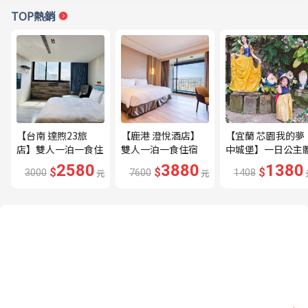
TOP熱銷
【台南 達煦23旅
【鹿港 澄悅酒店】
【宜蘭 芯園我的夢
店】雙人一泊一食住
雙人一泊一食住宿
中城堡】一日公主
宿券---🔥近海安路
券---🔥平日限量升
驗券---🔥含歐式下
2580
3880
1380
$
$
$
3000
元
7600
元
1408
商圈🔥
等家庭房、贈兩小🔥
午茶及換裝🔥