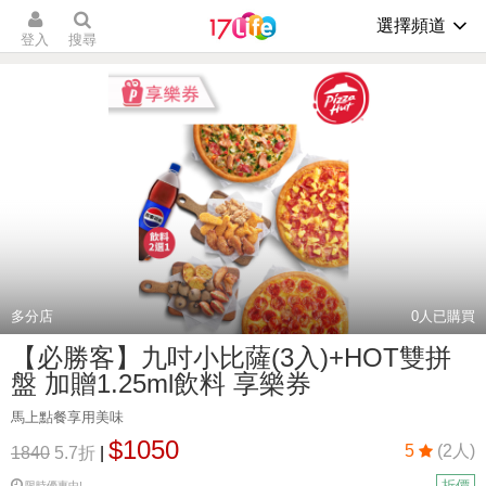
選擇頻道
登入
搜尋
多分店
0
人已購買
【必勝客】九吋小比薩(3入)+HOT雙拼
盤 加贈1.25ml飲料 享樂券
馬上點餐享用美味
$1050
5
(2人)
1840
5.7折
|
折價
限時優惠中!