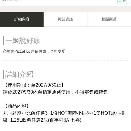
詳細內容
權益資訊
相關商品
一姬說好康
必勝客PizzaHut 超值優惠，全新享受
詳細介紹
【使用期限：至2027/9/30止】
請於2027/9/30內至指定通路使用，不得零售或轉售
【商品內容】
九吋鬆厚小比薩任選3+1份HOT海陸小拼盤+1份HOT燒小拼
盤+1.25L飲料任選2瓶(百事可樂/ 七喜)