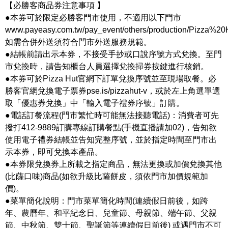
【必勝客商品券注意事項 】
●本券可於限定必勝客門市使用，不適用以下門市
www.payeasy.com.tw/pay_event/others/production/Pizza%20
如需合併外送須符合門市外送服務規範。
●結帳前請出示本券，不接受手抄或口說序號方式兌換。至門
市兌換時，請告知櫃台人員選擇兌換掃券按鍵進行核銷。
●本券可於Pizza Hut官網下訂單兌換序號並至現場取餐。必
勝客官網兌換電子票券pse.is/pizzahut-v，或於左上角選單選
取「優惠券兌換」中「輸入電子禮券序號」訂購。
●電話訂餐流程(門市繁忙時可能無法接聽電話)：消費者可先
撥打412-9889訂購專線訂購餐點(手機直播請加02)，告知欲
使用電子禮券結帳並告知完整序號，並於指定時間至門市出
示本券，即可兌換本產品。
●本券限兌換券上所載之指定商品，無法更換或加價兌換其他
(比薩口味)商品(如欲升級比薩餅皮，須依門市加價規範加
價)。
●菜單簡化說明：門市菜單簡化時間(連續假日前後，如跨
年、農曆年、和平紀念日、兒童節、母親節、端午節、父親
節、中秋節、雙十節、聖誕節等連續假日前後) 或遇門市不可