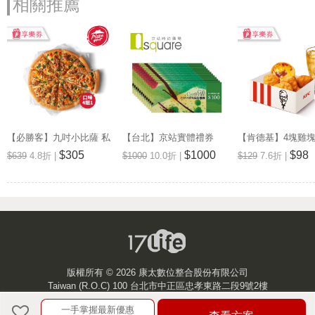
相關推薦
【必勝客】九吋小比薩 私
【台北】京站實體禮券
【肯德基】4塊雞
廚系列(口味4選1) 享樂券
1,000元
餐 享樂券
$305
$1000
$98
$639
4.8折 |
$1000
10.0折 |
$129
7.6折 |
版權所有 ©
2026 康太數位整合股份有限公司
Taiwan (R.O.C) 100 台北市中正區忠孝東路二段9號2樓
一手掌握最新優惠
客服中心