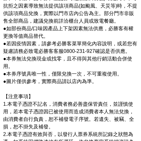
抗拒之因素導致無法提供該項商品(如颱風、天災等)時，不提
供該項商品兌換，實際以門市店內公告為主。部分門市非販
售全部商品，建議兌換前詳洽櫃台人員或致電餐廳。
●如部份商品/口味因產品上下架因素無法供應，必勝客有權
更換等值商品替代。
●若因疫情因素，請參考必勝客菜單簡化內容說明，或若您有
疑慮請務必致電必勝客客服0800-231-927確認是否供應。
●本券無法兌換現金或找零，且不得與其他行銷活動合併使
用。
●本券序號具唯一性，僅限兌換一次，不可重複使用。
●圖片僅供參考，實際商品請以店內為準。
【注意事項】
1.本電子憑證不記名，消費者務必善盡保管責任，並謹慎使
用，若本電子憑證因已被使用而造成消費者本人無法兌換，
由消費者自行負責，恕不補發電子序號。若遺失、被竊、全
損，恕不掛失及補發。
2.本電子憑證有效與否，以發行人票券系統所記錄之狀態為