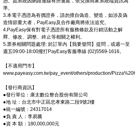
憑。如系統因網路連線有所遲延，依兌換商家系統端資訊為
準。
3.本電子憑證為有價證券，請勿擅自偽造、變造，如涉及偽
造情節重大者，PayEasy及合作廠商將依法追究。
4.PayEasy保有對電子憑證所有服務條款及行銷活動之解
釋、修改、調整、終止等相關之權利。
5.票券相關問題處理: 於訂單內【我要發問】提問，或週一至
週五09:00-18:00撥打PayEasy客服專線 (02)5569-1616。
【不適用門市】
www.payeasy.com.tw/pay_event/others/production/Pizza%20H
【發行商資訊】
●發行單位：康太數位整合股份有限公司
●地 址：台北市中正區忠孝東路二段9號2樓
●統一編號：24317014
●負 責 人：李易騰
●資 本 額：180,000,000元