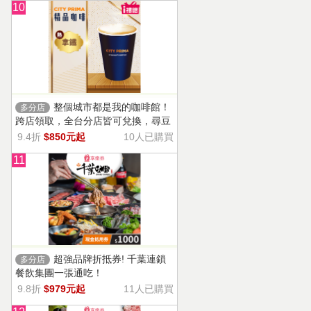
10
整個城市都是我的咖啡館！
多分店
跨店領取，全台分店皆可兌換，尋豆
師精選豆種，邀你一起鑑賞精品美味
9.4折
$850元起
10人已購買
11
超強品牌折抵券! 千葉連鎖
多分店
餐飲集團一張通吃！
9.8折
$979元起
11人已購買