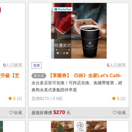
0
人已購買
5
人已購買
套票
費升級【芝
【享樂券】《5杯》全家Let's Café-
多分店
熱特濃美式(大杯)
全台多店皆可兌換！可跨店兌換、免攜帶發票，經
典雋永美式香氣陪伴早晨
5
(2)
原價
$275
|
9.8折
5
(2)
$270
收藏
超值好康價
元
收藏