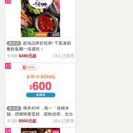
12
超強品牌折抵券! 千葉連鎖
多分店
餐飲集團一張通吃！
9.8折
$490元起
19人已購買
13
傳承40年，唯一「長崎本
多分店
舖」授權蜂蜜蛋糕，鬆軟綿密。全台
13家門市適用，自選商品，幸福烘焙
8.3折
$500元起
18人已購買
帶回家。
14