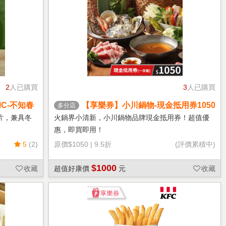
2
人已購買
3
人已購買
C-不知春
【享樂券】小川鍋物-現金抵用券1050
多分店
元(一次型)
片，兼具冬
火鍋界小清新，小川鍋物品牌現金抵用券！超值優
惠，即買即用！
5
(2)
原價
$1050
|
9.5折
(評價累積中)
$1000
收藏
超值好康價
元
收藏