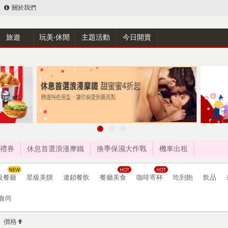
關於我們
旅遊
玩美‧休閒
主題活動
今日開賣
禮券
休息首選浪漫摩鐵
換季保濕大作戰
機車出租
級餐廳
星級美饌
連鎖餐飲
餐廳美食
咖啡寄杯
吃到飽
飲品
食尚
價格