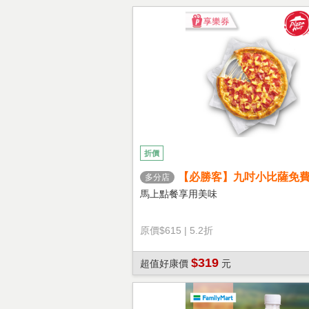
折價
【必勝客】九吋小比薩免
多分店
心餅皮】享樂券
馬上點餐享用美味
原價
$615
|
5.2折
$319
超值好康價
元