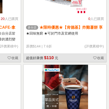
20
人已購買
0
人已購買
CAFE-拿
★限時優惠★【肯德基】炸雞薯餅 享
多分店
樂券
全台分店皆
★回味無窮 ★可於門市及官網使用
啡的濃烈變
(評價累積中)
原價
$144
|
7.6折
(評價累積中)
$110
收藏
超值好康價
元
收藏