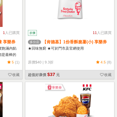
1
人已購買
11
人已購買
折價
凍 享樂券
【肯德基】1份香酥脆薯(小) 享樂券
多分店
實飽滿內餡
★回味無窮 ★可於門市及官網使用
都是最棒的
5
(1)
原價
$40
|
9.3折
4.5
(8)
$37
收藏
超值好康價
元
收藏