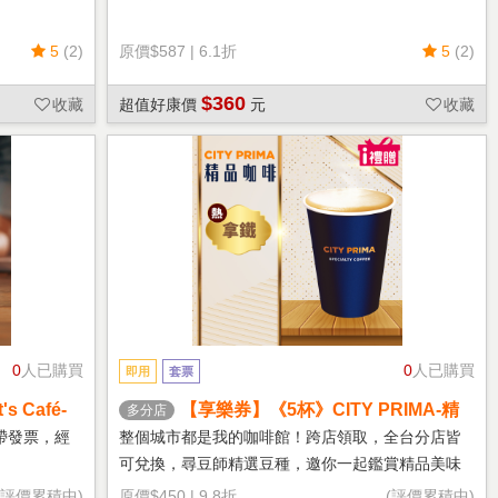
5
(2)
原價
$587
|
6.1折
5
(2)
$360
收藏
超值好康價
元
收藏
0
人已購買
0
人已購買
即用
套票
 Café-
【享樂券】《5杯》CITY PRIMA-精
多分店
品拿鐵(中杯-熱)
帶發票，經
整個城市都是我的咖啡館！跨店領取，全台分店皆
可兌換，尋豆師精選豆種，邀你一起鑑賞精品美味
(評價累積中)
原價
$450
|
9.8折
(評價累積中)