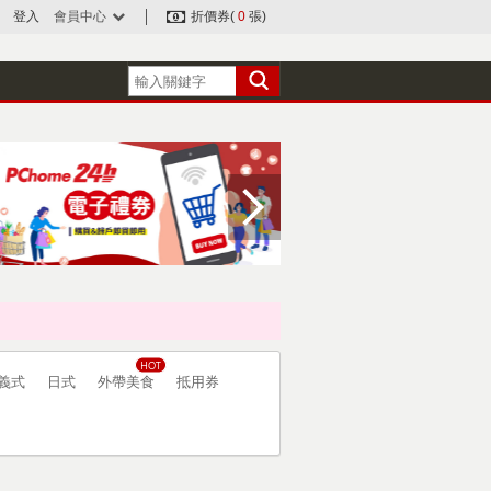
登入
會員中心
折價券(
0
張)
義式
日式
外帶美食
抵用券