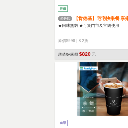
折價
【肯德基】宅宅快樂餐 享
多分店
★回味無窮 ★可於門市及官網使用
原價
$996
|
8.2折
$820
超值好康價
元
套票