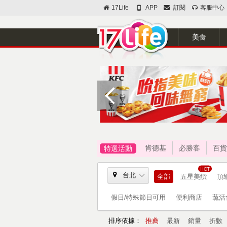
17Life
APP
訂閱
客服中心
美食
肯德基
必勝客
百貨
特選活動
台北
全部
五星美饌
頂
假日/特殊節日可用
便利商店
蔬活
排序依據：
推薦
最新
銷量
折數