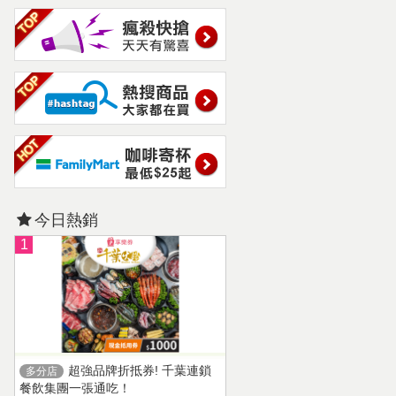
今日熱銷
1
超強品牌折抵券! 千葉連鎖
多分店
餐飲集團一張通吃！