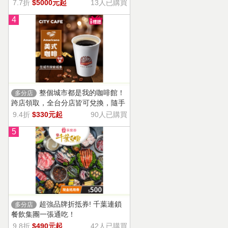
13家門市適用，自選商品，幸福烘焙
7.7折
$5000元起
13人已購買
帶回家。
4
整個城市都是我的咖啡館！
多分店
跨店領取，全台分店皆可兌換，隨手
一杯濃郁香醇，調和酸味，清新果香
9.4折
$330元起
90人已購買
回甘不苦澀
5
超強品牌折抵券! 千葉連鎖
多分店
餐飲集團一張通吃！
9.8折
$490元起
42人已購買