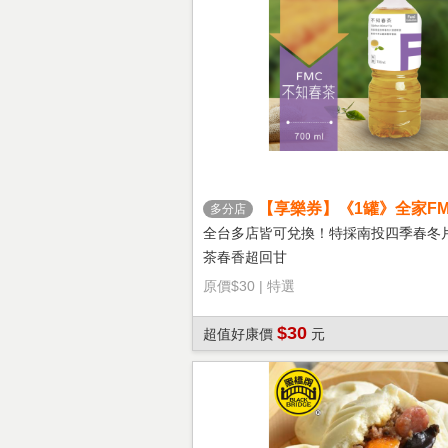
【享樂券】《1罐》全家FM
多分店
茶
全台多店皆可兌換！特採南投四季春冬
茶春香超回甘
原價
$30
|
特選
$30
超值好康價
元