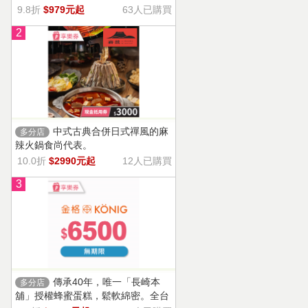
9.8折
$979元起
63人已購買
2
中式古典合併日式禪風的麻
多分店
辣火鍋食尚代表。
10.0折
$2990元起
12人已購買
3
傳承40年，唯一「長崎本
多分店
舖」授權蜂蜜蛋糕，鬆軟綿密。全台