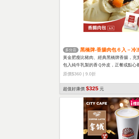
黑橋牌-香腸肉包６入－冷
多分店
黃金肥瘦比豬肉、經典黑橋牌香腸，充
包入純牛乳製的香Ｑ外皮，正餐或點心
選擇！
原價
$360
|
9.0折
$325
超值好康價
元