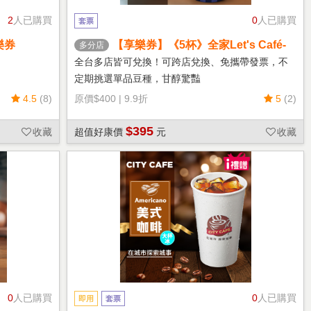
2
人已購買
0
人已購買
套票
樂券
【享樂券】《5杯》全家Let's Café-
多分店
熱單品美式(中杯)
全台多店皆可兌換！可跨店兌換、免攜帶發票，不
定期挑選單品豆種，甘醇驚豔
4.5
(8)
原價
$400
|
9.9折
5
(2)
$395
收藏
超值好康價
元
收藏
0
人已購買
0
人已購買
即用
套票