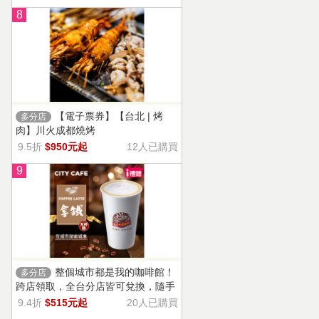
8
【電子票券】【台北 | 烤
多分店
肉】川火成都燒烤
9.5折
$950元起
12人已購買
9
整個城市都是我的咖啡館！
多分店
跨店領取，全台分店皆可兌換，隨手
一杯濃郁香醇，奶香把咖啡的濃烈變
9.4折
$515元起
20人已購買
溫柔！