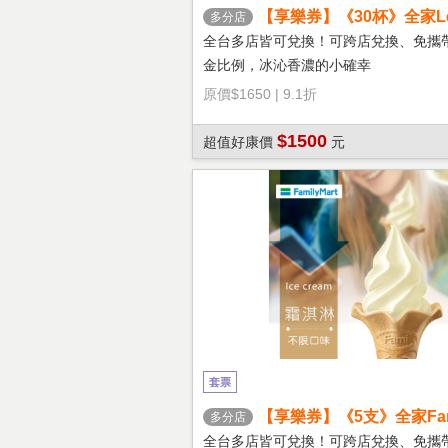
【享樂券】《30杯》全家Let'
多分店
冰拿鐵(大杯)
全台多店皆可兌換！可跨店兌換、免攜
金比例，冰沁香濃的小確幸
原價
$1650
|
9.1折
$1500
超值好康價
元
套票
【享樂券】《5支》全家Fami
多分店
淇淋(口味不限)
全台多店皆可兌換！可跨店兌換、免攜