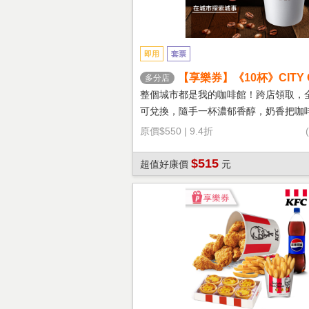
即用
套票
【享樂券】《10杯》CITY 
多分店
鐵(大杯-熱)
整個城市都是我的咖啡館！跨店領取，
可兌換，隨手一杯濃郁香醇，奶香把咖
溫柔！
原價
$550
|
9.4折
$515
超值好康價
元