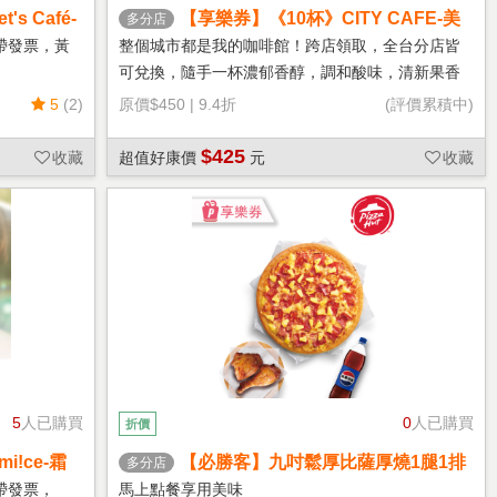
s Café-
【享樂券】《10杯》CITY CAFE-美
多分店
式咖啡(大杯-冰)
帶發票，黃
整個城市都是我的咖啡館！跨店領取，全台分店皆
可兌換，隨手一杯濃郁香醇，調和酸味，清新果香
回甘不苦澀
5
(2)
原價
$450
|
9.4折
(評價累積中)
$425
收藏
超值好康價
元
收藏
5
人已購買
0
人已購買
折價
!ce-霜
【必勝客】九吋鬆厚比薩厚燒1腿1排
多分店
套餐 享樂券
帶發票，
馬上點餐享用美味