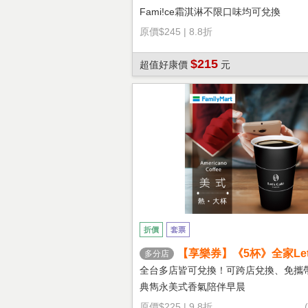
Fami!ce霜淇淋不限口味均可兌換
原價
$245
|
8.8折
$215
超值好康價
元
折價
套票
【享樂券】《5杯》全家Let's
多分店
熱美式(大杯)
全台多店皆可兌換！可跨店兌換、免攜
典雋永美式香氣陪伴早晨
原價
$225
|
9.8折