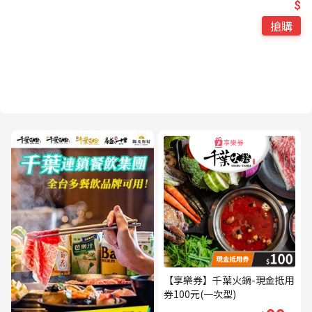
$
搶購
【享樂券】千葉火鍋-現金抵用
券100元(一次型)