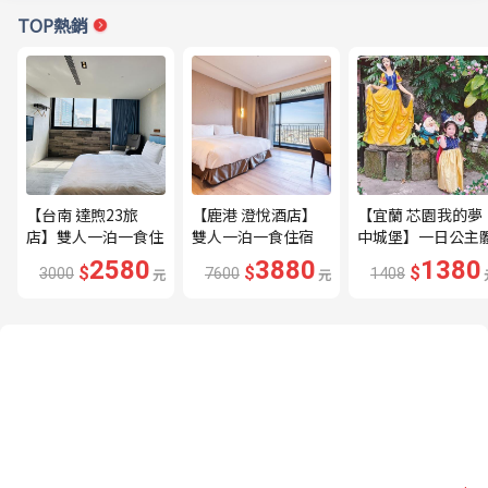
TOP熱銷
【台南 達煦23旅
【鹿港 澄悅酒店】
【宜蘭 芯園我的夢
店】雙人一泊一食住
雙人一泊一食住宿
中城堡】一日公主
宿券---🔥近海安路
券---🔥平日限量升
驗券---🔥含歐式下
2580
3880
1380
$
$
$
3000
元
7600
元
1408
商圈🔥
等家庭房、贈兩小🔥
午茶及換裝🔥