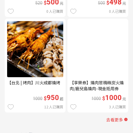
500
498
$
$
520
元
500
元
0
人已購買
0
人已購買
【台北 | 烤肉】川火成都燒烤
【享樂券】燒肉眾精緻炭火燒
肉/鹿兒島燒肉-現金抵用券
1000元(一次型)
950
1000
$
$
1000
起
1000
元
12
人已購買
3
人已購買
去看更多