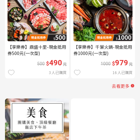
【享樂券】鼎盛十里-現金抵用
【享樂券】千葉火鍋-現金抵用
券500元(一次型)
券1000元(一次型)
490
979
$
$
500
元
1000
元
3
人已購買
16
人已購買
去看更多