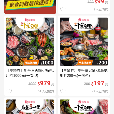
99
$
100
元
3
人已購買
【享樂券】新千葉火鍋-現金抵
【享樂券】享千葉火鍋-現金抵
用券1000元(一次型)
用券200元(一次型)
979
197
$
$
1000
元
200
元
51
人已購買
28
人已購買