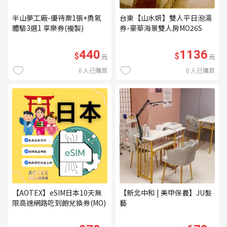
半山夢工廠-優待票1張+勇氣
台東【山水妍】雙人平日泡湯
體驗3選1 享樂券(複製)
券-豪華海景雙人房MO26S
440
1136
$
$
元
元
0
人已購買
0
人已購買
【AOTEX】eSIM日本10天無
【新北中和 | 美甲保養】JU髮
限高速網路吃到飽兌換券(MO)
藝