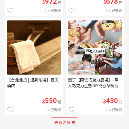
972
678
$
$
元
元
0
人已購買
0
人已購買
【台北北投 | 溫泉泡湯】春天
墾丁【阿信巧克力農場】–單
酒店
人巧克力生態DIY或香草精油
DIY(不分平假日) (MO)
550
430
$
$
起
元
0
人已購買
0
人已購買
去看更多