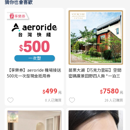
猜你也會喜歡
【享樂券】aeroride 機場接送
苗栗大湖【巧克力雲莊】空間
500元一次型現金抵用券
密碼廣景田野四人房 *一泊三
食* 含早餐+晚餐+下午茶
(MO26)
499
7580
$
$
元
元
0
人已購買
26
人已購買