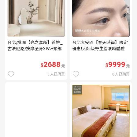
台北/桃園【光之寓所】首推_
台北大安區【春天時尚】限定
古法經絡/按摩全身SPA+頭部
優惠!大師級野生眉限時體驗
舒壓與舒耳共120分鐘贈頌缽
【不指定老師】9999/人 乙堂
共振及餐點(MO)
優惠券（無補色） (MO)
2688
9999
$
$
元
元
0
人已購買
0
人已購買