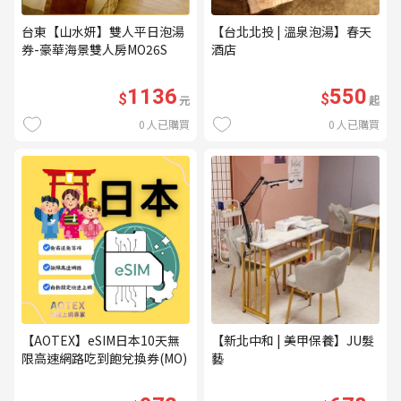
台東【山水妍】雙人平日泡湯
【台北北投 | 溫泉泡湯】春天
券-豪華海景雙人房MO26S
酒店
1136
550
$
$
元
起
0
人已購買
0
人已購買
【AOTEX】eSIM日本10天無
【新北中和 | 美甲保養】JU髮
限高速網路吃到飽兌換券(MO)
藝