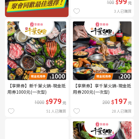
99
$
100
元
3
人已購買
【享樂券】新千葉火鍋-現金抵
【享樂券】享千葉火鍋-現金抵
用券1000元(一次型)
用券200元(一次型)
979
197
$
$
1000
元
200
元
51
人已購買
28
人已購買