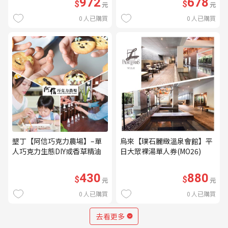
972
678
$
$
元
元
0
人已購買
0
人已購買
墾丁【阿信巧克力農場】–單
烏來【璞石麗緻溫泉會館】平
人巧克力生態DIY或香草精油
日大眾裸湯單人券(MO26)
DIY(不分平假日) (MO)
430
880
$
$
元
元
0
人已購買
0
人已購買
去看更多