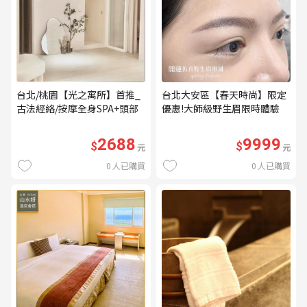
台北/桃園【光之寓所】首推_
台北大安區【春天時尚】限定
古法經絡/按摩全身SPA+頭部
優惠!大師級野生眉限時體驗
舒壓與舒耳共120分鐘贈頌缽
【不指定老師】9999/人 乙堂
共振及餐點(MO)
優惠券（無補色） (MO)
2688
9999
$
$
元
元
0
人已購買
0
人已購買