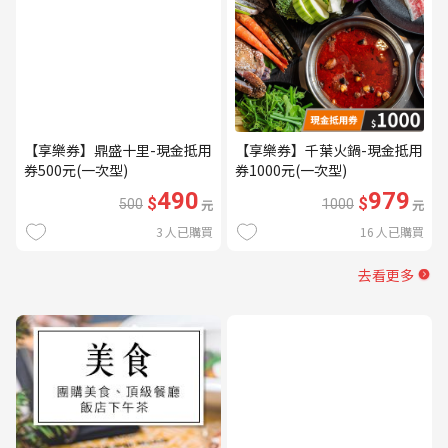
【享樂券】鼎盛十里-現金抵用
【享樂券】千葉火鍋-現金抵用
券500元(一次型)
券1000元(一次型)
490
979
$
$
500
元
1000
元
3
人已購買
16
人已購買
去看更多