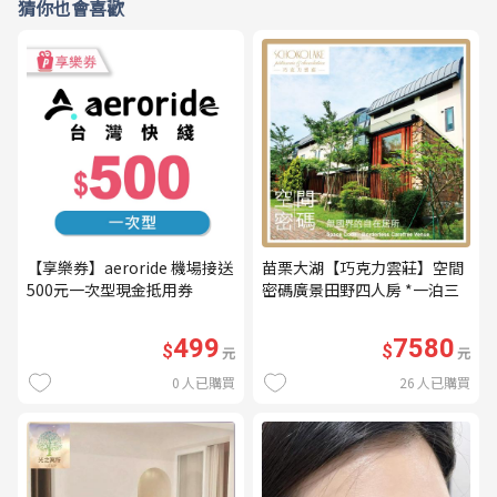
猜你也會喜歡
【享樂券】aeroride 機場接送
苗栗大湖【巧克力雲莊】空間
500元一次型現金抵用券
密碼廣景田野四人房 *一泊三
食* 含早餐+晚餐+下午茶
(MO26)
499
7580
$
$
元
元
0
人已購買
26
人已購買