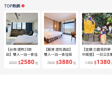
TOP熱銷
【台南 達煦23旅
【鹿港 澄悅酒店】
【宜蘭 芯園我的夢
店】雙人一泊一食住
雙人一泊一食住宿
中城堡】一日公主
宿券---🔥近海安路
券---🔥平日限量升
驗券---🔥含歐式下
2580
3880
1380
$
$
$
3000
元
7600
元
1408
商圈🔥
等家庭房、贈兩小🔥
午茶及換裝🔥