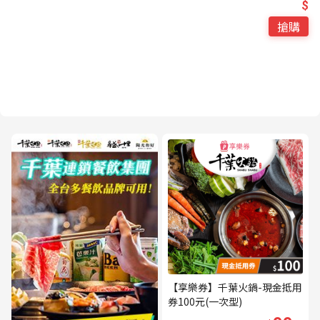
$
搶購
【享樂券】千葉火鍋-現金抵用
券100元(一次型)