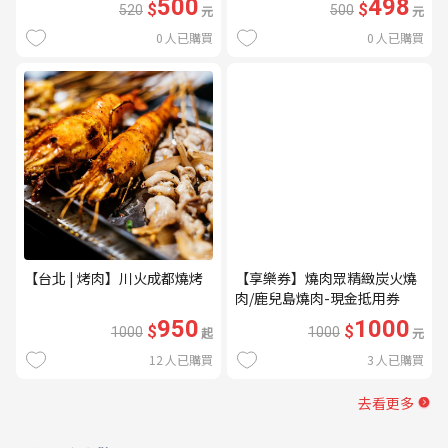
500
498
$
$
520
元
500
元
0
人已購買
0
人已購買
【台北 | 烤肉】川火成都燒烤
【享樂券】燒肉眾精緻炭火燒
肉/鹿兒島燒肉-現金抵用券
1000元(一次型)
950
1000
$
$
1000
起
1000
元
12
人已購買
3
人已購買
去看更多