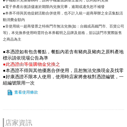
●手機顯示兌換條碼時，請將手機畫面調整至最亮，以利順利兌換
●電子券產出後請儘速於期限內兌換完畢，逾期或遺失恕不補發
●本券不得與其他促銷活動合併使用，也不計入統一超商舉辦之全店集點活
動消費金額內
●非使用統一超商發票之特殊門市無法兌換(如：台鐵或高鐵門市、百貨公司
等)，本兌換券使用時需符合本券載明之品牌及規格，並以該門市實際販售
之商品為主
●本憑證如有包含餐點，餐點內若含有豬肉及豬肉之原料產地
標示請依現場公告為準
●此憑證由等值購物金兌換之
●本憑證不得與其他優惠合併使用，且恕無法兌換現金及找零
●好康憑證不限本人使用，使用時店家將會核對憑證編號，一
組編號限用一次
查看使用條款
店家資訊