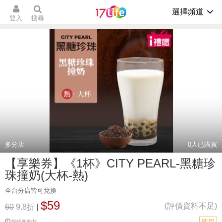
選擇頻道
登入
搜尋
多分店
0
人已購買
【享樂券】《1杯》CITY PEARL-黑糖珍
珠撞奶(大杯-熱)
全台分店皆可兌換
$59
(評價資料不足)
60
9.8折
|
即用
限時優惠中!