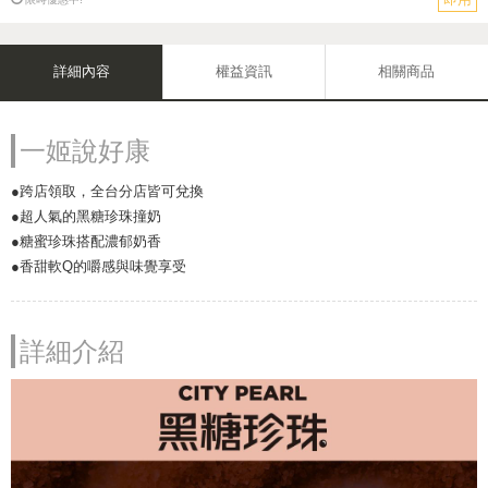
詳細內容
權益資訊
相關商品
一姬說好康
●跨店領取，全台分店皆可兌換
●超人氣的黑糖珍珠撞奶
●糖蜜珍珠搭配濃郁奶香
●香甜軟Q的嚼感與味覺享受
詳細介紹