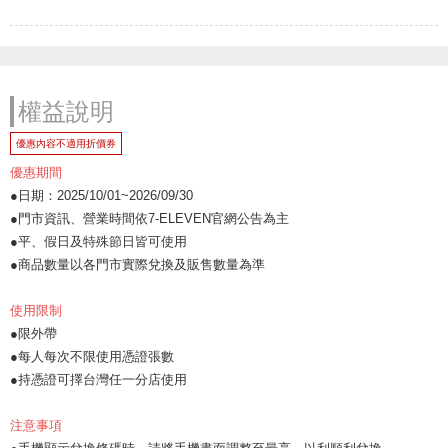
權益說明
優惠內容不適用折價券
優惠期間
●日期：2025/10/01~2026/09/30
●門市資訊、營業時間依7-ELEVEN官網公告為主
●平、假日及特殊節日皆可使用
●商品數量以各門市實際兌換及販售數量為準
使用限制
●限外帶
●每人每次不限使用憑證張數
●持憑證可擇台灣任一分店使用
注意事項