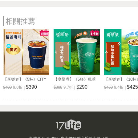
相關推薦
【享樂券】《5杯》CITY
【享樂券】《5杯》現萃
【享樂券】《10杯
PRIMA-精品美式(中杯-冰)
茶-梔子花奶青(大杯-熱)
茶-琥珀小葉紅茶(特
$390
$290
$425
$400
9.8折 |
$300
9.7折 |
$450
9.4折 |
冰)