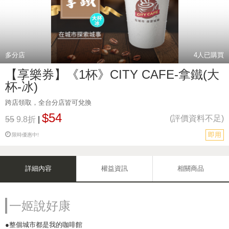
多分店
4
人已購買
【享樂券】《1杯》CITY CAFE-拿鐵(大
杯-冰)
跨店領取，全台分店皆可兌換
$54
(評價資料不足)
55
9.8折
|
即用
限時優惠中!
詳細內容
權益資訊
相關商品
一姬說好康
●整個城市都是我的咖啡館