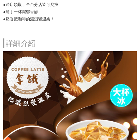
●跨店領取，全台分店皆可兌換
●隨手一杯濃郁香醇
●奶香把咖啡的濃烈變溫柔！
詳細介紹