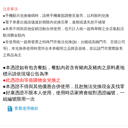
注意事項
●手機顯示兌換條碼時，請將手機畫面調整至最亮，以利順利兌換
●電子券產出後請儘速於期限內兌換完畢，逾期或遺失恕不補發
●本券不得與其他促銷活動合併使用，也不計入統一超商舉辦之全店集點活
動消費金額內
●非使用統一超商發票之特殊門市無法兌換(如：台鐵或高鐵門市、百貨公司
等)，本兌換券使用時需符合本券載明之品牌及規格，並以該門市實際販售
之商品為主
●本憑證如有包含餐點，餐點內若含有豬肉及豬肉之原料產地
標示請依現場公告為準
●此憑證由等值購物金兌換之
●本憑證不得與其他優惠合併使用，且恕無法兌換現金及找零
●好康憑證不限本人使用，使用時店家將會核對憑證編號，一
組編號限用一次
查看使用條款