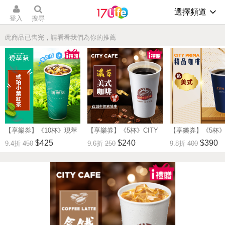
選擇頻道
登入
搜尋
此商品已售完，請看看我們為你的推薦
【享樂券】《10杯》現萃
【享樂券】《5杯》CITY
【享樂券】《5杯》C
茶-琥珀小葉紅茶(特大杯-
CAFE-濃萃美式咖啡(大
PRIMA-精品美式(
$425
$240
$390
9.4折
450
9.6折
250
9.8折
400
冰)
杯-熱)