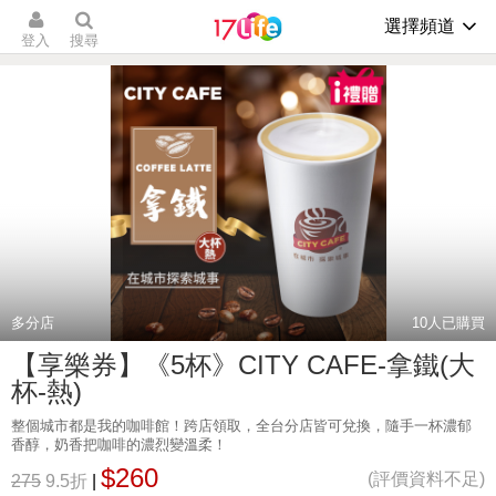
選擇頻道
登入
搜尋
多分店
10
人已購買
【享樂券】《5杯》CITY CAFE-拿鐵(大
杯-熱)
整個城市都是我的咖啡館！跨店領取，全台分店皆可兌換，隨手一杯濃郁
香醇，奶香把咖啡的濃烈變溫柔！
$260
(評價資料不足)
275
9.5折
|