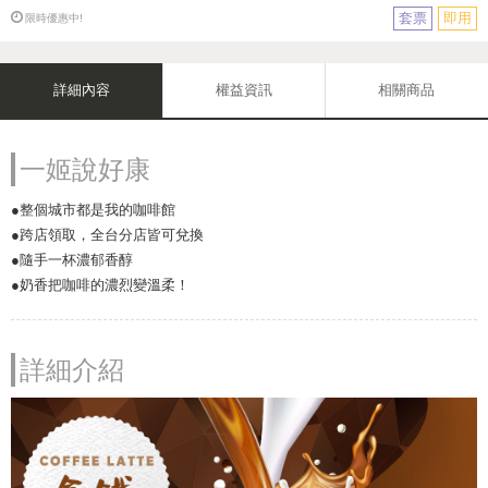
套票
即用
限時優惠中!
詳細內容
權益資訊
相關商品
一姬說好康
●整個城市都是我的咖啡館
●跨店領取，全台分店皆可兌換
●隨手一杯濃郁香醇
●奶香把咖啡的濃烈變溫柔！
詳細介紹