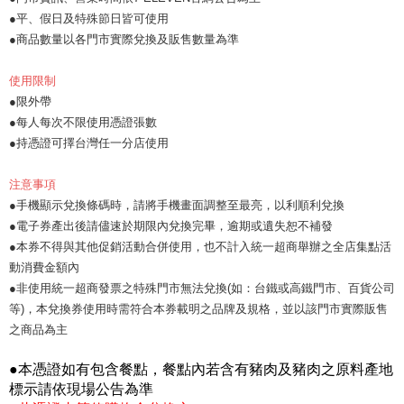
●平、假日及特殊節日皆可使用
●商品數量以各門市實際兌換及販售數量為準
使用限制
●限外帶
●每人每次不限使用憑證張數
●持憑證可擇台灣任一分店使用
注意事項
●手機顯示兌換條碼時，請將手機畫面調整至最亮，以利順利兌換
●電子券產出後請儘速於期限內兌換完畢，逾期或遺失恕不補發
●本券不得與其他促銷活動合併使用，也不計入統一超商舉辦之全店集點活
動消費金額內
●非使用統一超商發票之特殊門市無法兌換(如：台鐵或高鐵門市、百貨公司
等)，本兌換券使用時需符合本券載明之品牌及規格，並以該門市實際販售
之商品為主
●本憑證如有包含餐點，餐點內若含有豬肉及豬肉之原料產地
標示請依現場公告為準