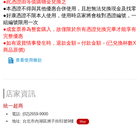
●此憑證由等值購物金兌換之
●本憑證不得與其他優惠合併使用，且恕無法兌換現金及找零
●好康憑證不限本人使用，使用時店家將會核對憑證編號，一
組編號限用一次
●成套票券為整套購入，故僅限於所有憑證兌換完畢才能享有
完整優惠
●如有退貨情事發生時，退款金額＝付款金額－(已兌換杯數X
商品原價)
查看使用條款
店家資訊
統一超商
電話: (02)2659-9900
地址: 台北市內湖區洲子街81號9樓
Map