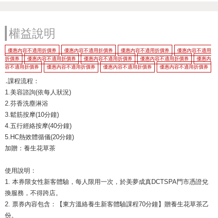
權益說明
優惠內容不適用折價券
優惠內容不適用折價券
優惠內容不適用折價券
優惠內容不適用
折價券
優惠內容不適用折價券
優惠內容不適用折價券
優惠內容不適用折價券
優惠內
容不適用折價券
優惠內容不適用折價券
優惠內容不適用折價券
優惠內容不適用折價券
․課程流程：
1.美容諮詢(依每人狀況)
2.芬香洗塵淋浴
3.鬆筋按摩(10分鐘)
4.五行經絡按摩(40分鐘)
5.HC熱效體循儀(20分鐘)
加贈：養生花草茶
使用說明：
1. 本券限女性新客體驗，每人限用一次，於美夢成真DCTSPA門市憑證兌
換服務，不得跨店。
2. 票券內容包含：【東方溫絡養生新客體驗課程70分鐘】贈養生花草茶乙
份。