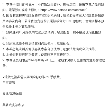
3. 本券平假日皆可使用，不得指定美容師、療程房型，使用本券請提前預
約。電話預約或線上預約：https://www.dctspa.com/contact/
4. 因會館課程美容師服務時間皆採預約制，請務必提前三天預訂並告知使
用本券及內容，若未依規定提前以電話或官方LINE@預約，會館有權不接
受兌換本券之商品服務。
5. 預約遲到15分鐘視同取消該次預約，敬請配合，恕不接受現場直接預
約。
6. 預約完成後不得更換館別跨店使用，敬請配合。
7. 本券恕無法與其他優惠及專案合併使用，恕無法兌換現金及找零。
8. 本券銷售時已開立發票，使用時不再重複開立。
9. 本券優惠期限至2026年08月24日止，逾期未兌換可至原購買通路辦理退
費。
●退貨之禮券需依票面金額收取3%手續費。
門市資訊
雙北/基隆地區
美夢成真福和店