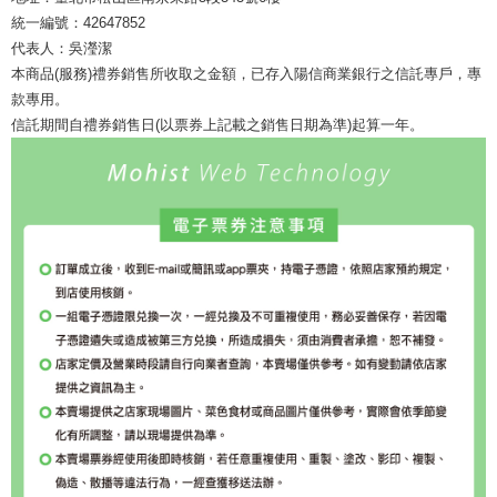
統一編號：42647852
代表人：吳瀅潔
本商品(服務)禮券銷售所收取之金額，已存入陽信商業銀行之信託專戶，專
款專用。
信託期間自禮券銷售日(以票券上記載之銷售日期為準)起算一年。