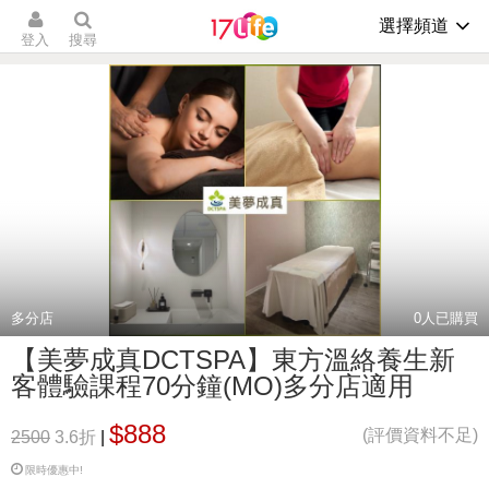
選擇頻道
登入
搜尋
多分店
0
人已購買
【美夢成真DCTSPA】東方溫絡養生新
客體驗課程70分鐘(MO)多分店適用
$888
(評價資料不足)
2500
3.6折
|
限時優惠中!