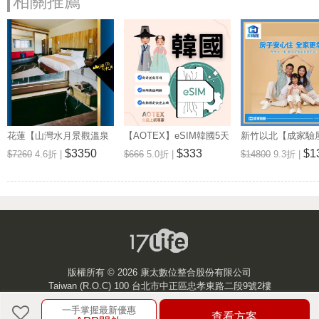
相關推薦
花蓮【山灣水月景觀溫泉
【AOTEX】eSIM韓國5天
新竹以北【成家驗屋
會館】景觀雙人房一泊一
無限高速網路吃到飽兌換
25坪 (三房格局)
$3350
$333
$1
$7260
4.6折 |
$666
5.0折 |
$14800
9.3折 |
食住宿券(MO)
券(MO)
券 (MO)
版權所有 ©
2026 康太數位整合股份有限公司
Taiwan (R.O.C) 100 台北市中正區忠孝東路二段9號2樓
一手掌握最新優惠
客服中心
查看方案