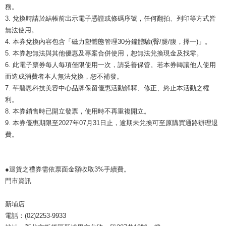
務。
3. 兌換時請於結帳前出示電子憑證或條碼序號，任何翻拍、列印等方式皆
無法使用。
4. 本券兌換內容包含「磁力塑體態管理30分鐘體驗(臀/腿/腹，擇一)」。
5. 本券恕無法與其他優惠及專案合併使用，恕無法兌換現金及找零。
6. 此電子票券每人每項僅限使用一次，請妥善保管。若本券轉讓他人使用
而造成消費者本人無法兌換，恕不補發。
7. 芊碧恩科技美容中心品牌保留優惠活動解釋、修正、終止本活動之權
利。
8. 本券銷售時已開立發票，使用時不再重複開立。
9. 本券優惠期限至2027年07月31日止，逾期未兌換可至原購買通路辦理退
費。
●退貨之禮券需依票面金額收取3%手續費。
門市資訊
新埔店
電話：(02)2253-9933