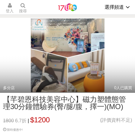
選擇頻道
登入
搜尋
多分店
0
人已購買
【芊碧恩科技美容中心】磁力塑體態管
理30分鐘體驗券(臀/腿/腹，擇一)(MO)
$1200
(評價資料不足)
1800
6.7折
|
限時優惠中!