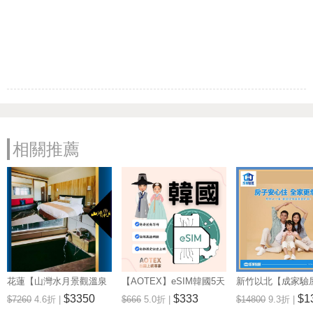
相關推薦
花蓮【山灣水月景觀溫泉
【AOTEX】eSIM韓國5天
新竹以北【成家驗屋
會館】景觀雙人房一泊一
無限高速網路吃到飽兌換
25坪 (三房格局)
$3350
$333
$1
$7260
4.6折 |
$666
5.0折 |
$14800
9.3折 |
食住宿券(MO)
券(MO)
券 (MO)