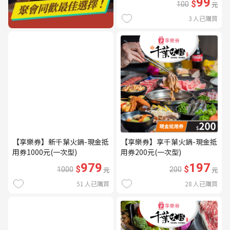
99
$
100
元
3
人已購買
【享樂券】新千葉火鍋-現金抵
【享樂券】享千葉火鍋-現金抵
用券1000元(一次型)
用券200元(一次型)
979
197
$
$
1000
元
200
元
51
人已購買
28
人已購買