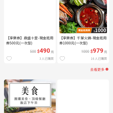
【享樂券】鼎盛十里-現金抵用
【享樂券】千葉火鍋-現金抵用
券500元(一次型)
券1000元(一次型)
490
979
$
$
500
元
1000
元
3
人已購買
16
人已購買
去看更多