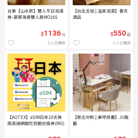
台東【山水妍】雙人平日泡湯
【台北北投 | 溫泉泡湯】春天
券-豪華海景雙人房MO26S
酒店
1136
550
$
$
元
起
0
人已購買
0
人已購買
【AOTEX】eSIM日本10天無
【新北中和 | 美甲保養】JU髮
限高速網路吃到飽兌換券(MO)
藝