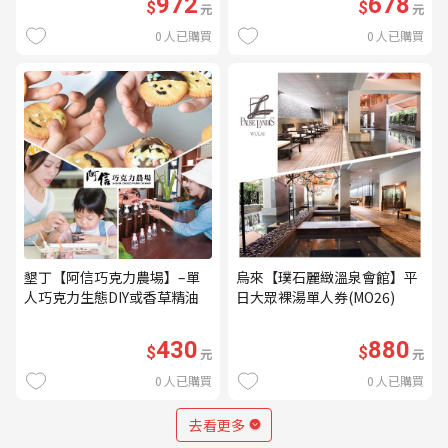
972
678
$
$
元
元
0
人已購買
0
人已購買
墾丁【阿信巧克力農場】–單
烏來【璞石麗緻溫泉會館】平
人巧克力生態DIY或香草精油
日大眾裸湯單人券(MO26)
DIY(不分平假日) (MO)
430
880
$
$
元
元
0
人已購買
0
人已購買
去看更多