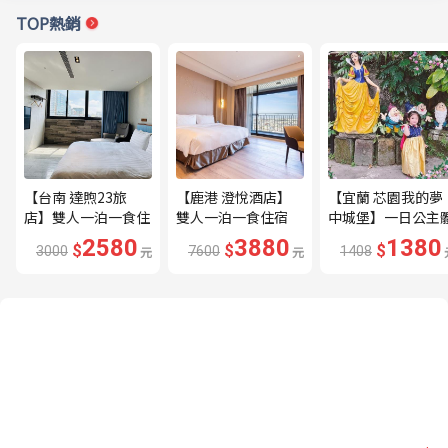
TOP熱銷
【台南 達煦23旅
【鹿港 澄悅酒店】
【宜蘭 芯園我的夢
店】雙人一泊一食住
雙人一泊一食住宿
中城堡】一日公主
宿券---🔥近海安路
券---🔥平日限量升
驗券---🔥含歐式下
2580
3880
1380
$
$
$
3000
元
7600
元
1408
商圈🔥
等家庭房、贈兩小🔥
午茶及換裝🔥