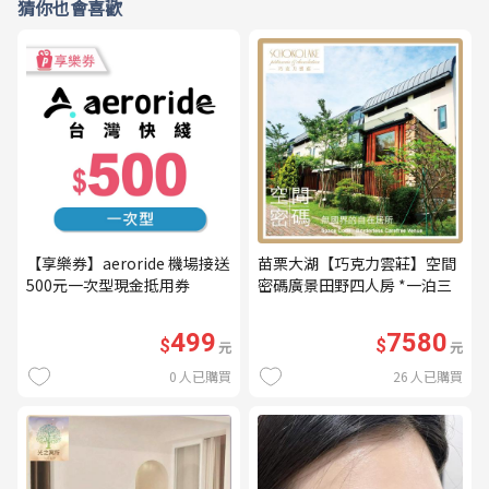
猜你也會喜歡
【享樂券】aeroride 機場接送
苗栗大湖【巧克力雲莊】空間
500元一次型現金抵用券
密碼廣景田野四人房 *一泊三
食* 含早餐+晚餐+下午茶
(MO26)
499
7580
$
$
元
元
0
人已購買
26
人已購買