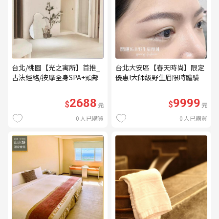
台北/桃園【光之寓所】首推_
台北大安區【春天時尚】限定
古法經絡/按摩全身SPA+頭部
優惠!大師級野生眉限時體驗
舒壓與舒耳共120分鐘贈頌缽
【不指定老師】9999/人 乙堂
共振及餐點(MO)
優惠券（無補色） (MO)
2688
9999
$
$
元
元
0
人已購買
0
人已購買