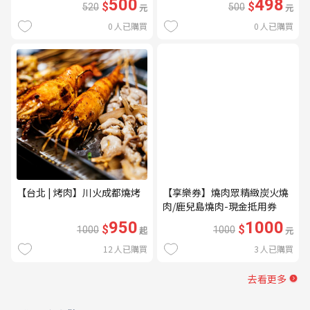
500
498
$
$
520
元
500
元
0
人已購買
0
人已購買
【台北 | 烤肉】川火成都燒烤
【享樂券】燒肉眾精緻炭火燒
肉/鹿兒島燒肉-現金抵用券
1000元(一次型)
950
1000
$
$
1000
起
1000
元
12
人已購買
3
人已購買
去看更多